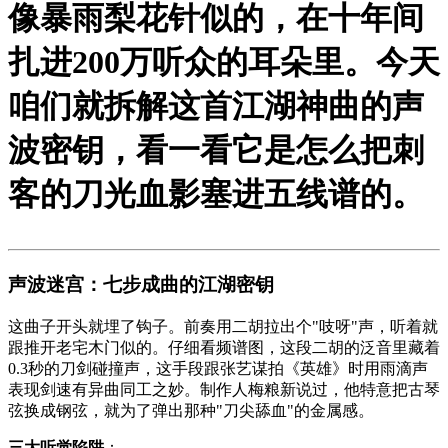
像暴雨梨花针似的，在十年间
扎进200万听众的耳朵里。今天
咱们就拆解这首江湖神曲的
声
波密钥
，看一看它是怎么把刺
客的刀光血影塞进五线谱的。
声波迷宫：七步成曲的江湖密钥
这曲子开头就埋了钩子。前奏用二胡拉出个"吱呀"声，听着就
跟推开老宅木门似的。仔细看频谱图，这段二胡的泛音里藏着
0.3秒的刀剑碰撞声，这手段跟张艺谋拍《
英雄
》时用雨滴声
表现剑速有异曲同工之妙。制作人梅粮新说过，他特意把古琴
弦换成钢弦，就为了弹出那种"刀尖舔血"的金属感。
三大听觉陷阱
：