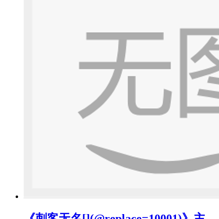
《刺客无名[](@replace=10001)》主