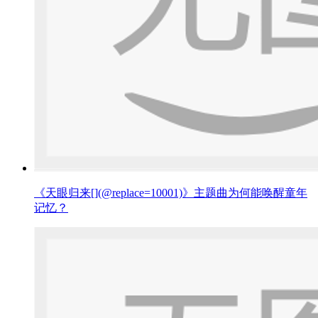
《天眼归来[](@replace=10001)》主题曲为何能唤醒童年
记忆？