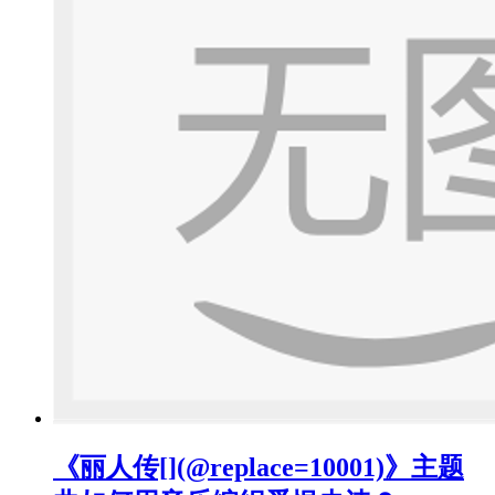
《丽人传[](@replace=10001)》主题