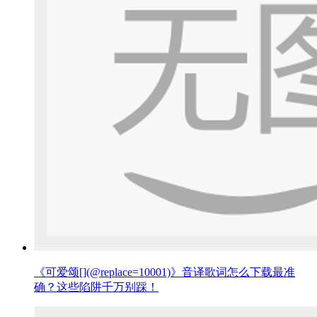
《可爱颂[](@replace=10001)》音译歌词怎么下载最准
确？这些陷阱千万别踩！