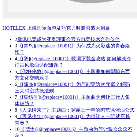
HOTELEX 上海国际面包及巧克力时装秀盛大启幕
2
腾讯电竞成为亚奥理事会官方电竞技术合作伙伴
3
《[青鸟](@replace=10001)》为何成为火影迷的青春烙
印？
4
《[鹃](@replace=10001)》歌词下载全攻略,如何解决冷
门古风歌曲适配难题？
5
《你好伦敦[](@replace=10001)》主题曲如何唱响东西
方文化交响乐？
6
《[降临](@replace=10001)》为何能穿透次元壁？解码
三大时空共振法则
7
《[集结号](@replace=10001)》主题曲为何让三代人集
体破防？
8
《人鬼情未了》主题曲：穿越三十年的陶艺课催泪公式
9
《再见少年[](@replace=10001)》为何让人一听就穿越
青春？
10
《[雪豹](@replace=10001)》主题曲为何让观众念念不
忘？