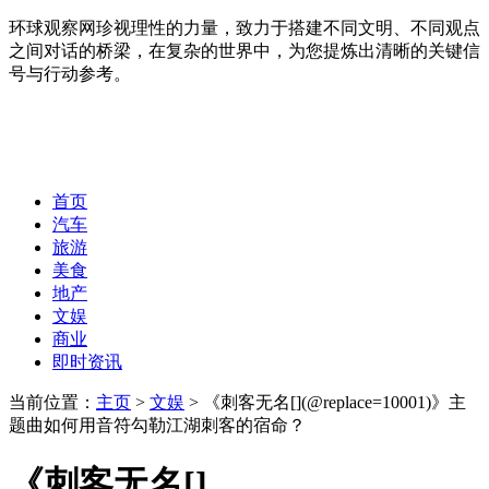
环球观察网珍视理性的力量，致力于搭建不同文明、不同观点
之间对话的桥梁，在复杂的世界中，为您提炼出清晰的关键信
号与行动参考。
首页
汽车
旅游
美食
地产
文娱
商业
即时资讯
当前位置：
主页
>
文娱
> 《刺客无名[](@replace=10001)》主
题曲如何用音符勾勒江湖刺客的宿命？
《刺客无名[]