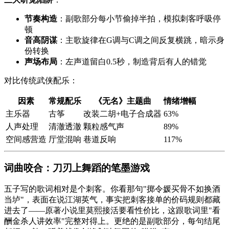
节奏构造
：副歌部分每小节偷掉半拍，模拟刺客呼吸停
顿
音高阴谋
：主歌旋律在G调与C调之间反复横跳，暗示身
份转换
声场布局
：左声道留白0.5秒，制造背后有人的错觉
对比传统武侠配乐：
因素
常规配乐
《
无名
》主题曲
情绪增幅
主乐器
古筝
改装二胡+电子合成器
63%
人声处理
清澈透澈
颗粒感气声
89%
空间感营造
厅堂混响
巷道反响
117%
词曲咬合：刀刃上舞蹈的笔墨游戏
五子写的歌词相对是个刺客。你看那句"掷令媛买骨不如换酒
当垆"，表面在说江湖英气，事实把刺客接单的价码规则都藏
进去了——原著小说里莫熙接活要看性价比，这跟歌词里"看
酬金杀人讲效率"完整对得上。更绝的是副歌部分，每句结尾