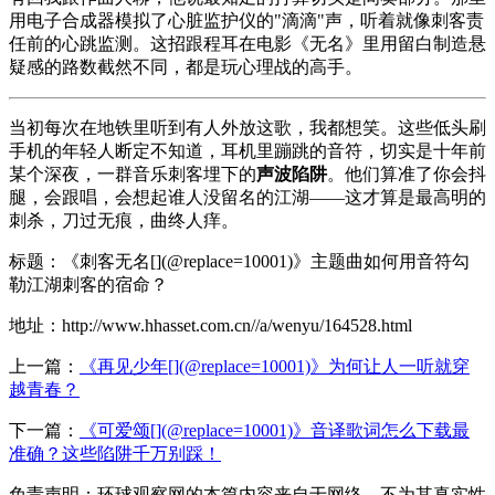
用电子合成器模拟了心脏监护仪的"滴滴"声，听着就像刺客责
任前的心跳监测。这招跟程耳在电影《无名》里用留白制造悬
疑感的路数截然不同，都是玩心理战的高手。
当初每次在地铁里听到有人外放这歌，我都想笑。这些低头刷
手机的年轻人断定不知道，耳机里蹦跳的音符，切实是十年前
某个深夜，一群音乐刺客埋下的
声波陷阱
。他们算准了你会抖
腿，会跟唱，会想起谁人没留名的江湖——这才算是最高明的
刺杀，刀过无痕，曲终人痒。
标题：《刺客无名[](@replace=10001)》主题曲如何用音符勾
勒江湖刺客的宿命？
地址：http://www.hhasset.com.cn//a/wenyu/164528.html
上一篇：
《再见少年[](@replace=10001)》为何让人一听就穿
越青春？
下一篇：
《可爱颂[](@replace=10001)》音译歌词怎么下载最
准确？这些陷阱千万别踩！
免责声明：环球观察网的本篇内容来自于网络，不为其真实性