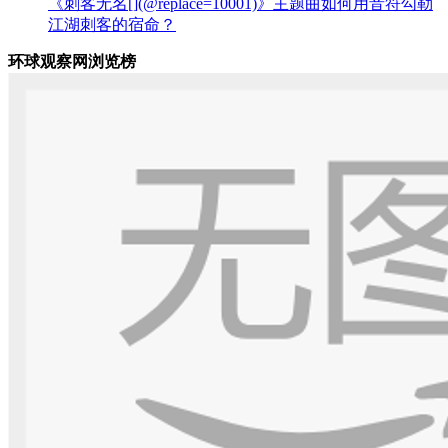
《刺客无名[](@replace=10001)》主题曲如何用音符勾勒
江湖刺客的宿命？
环球观察网浏览榜