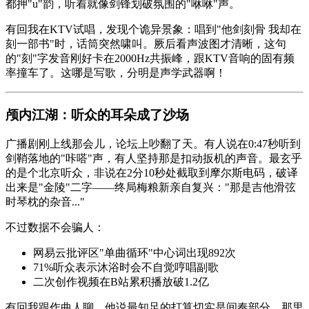
都押"u"韵，听着就像剑锋划破氛围的"咻咻"声。
有回我在KTV试唱，发现个诡异景象：唱到"他剑刻骨 我却在
刻一部书"时，话筒突然啸叫。厥后看声波图才清晰，这句
的"刻"字发音刚好卡在2000Hz共振峰，跟KTV音响的固有频
率撞车了。这哪是写歌，分明是声学武器啊！
颅内江湖：听众的耳朵成了沙场
广播剧刚上线那会儿，论坛上吵翻了天。有人说在0:47秒听到
剑鞘落地的"咔嗒"声，有人坚持那是扣动扳机的声音。最玄乎
的是个北京听众，非说在2分10秒处截取到摩尔斯电码，破译
出来是"金陵"二字——终局梅粮新亲自复兴："那是吉他滑弦
时琴枕的杂音..."
不过数据不会骗人：
网易云批评区"单曲循环"中心词出现892次
71%听众表示沐浴时会不自觉哼唱副歌
二次创作视频在B站累积播放破1.2亿
有回我跟作曲人聊，他说最知足的打算切实是间奏部分。那里