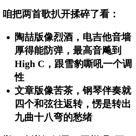
咱把两首歌扒开揉碎了看：
陶喆版像烈酒，电吉他音墙
厚得能防弹，最高音飚到
High C，跟雪豹嘶吼一个调
性
文章版像苦茶，钢琴伴奏就
四个和弦往返转，愣是转出
九曲十八弯的愁绪