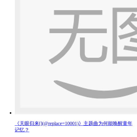
《天眼归来[](@replace=10001)》主题曲为何能唤醒童年
记忆？