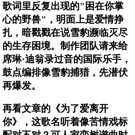
歌词里反复出现的"困在你掌
心的野兽"，明面上是爱情挣
扎，暗戳戳在说雪豹濒临灭尽
的生存困境。制作团队请来给
席琳·迪翁录过音的国际乐手，
鼓点编排像雪豹捕猎，先潜伏
再爆发。
再看文章的《为了爱离开
你》，这歌名听着像苦情戏标
配对不对？可人家栾树谱曲时