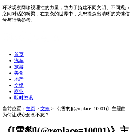
环球观察网珍视理性的力量，致力于搭建不同文明、不同观点
之间对话的桥梁，在复杂的世界中，为您提炼出清晰的关键信
号与行动参考。
首页
汽车
旅游
美食
地产
文娱
商业
即时资讯
当前位置：
主页
>
文娱
> 《[雪豹](@replace=10001)》主题曲
为何让观众念念不忘？
《[雪豹](@replace=10001)》主