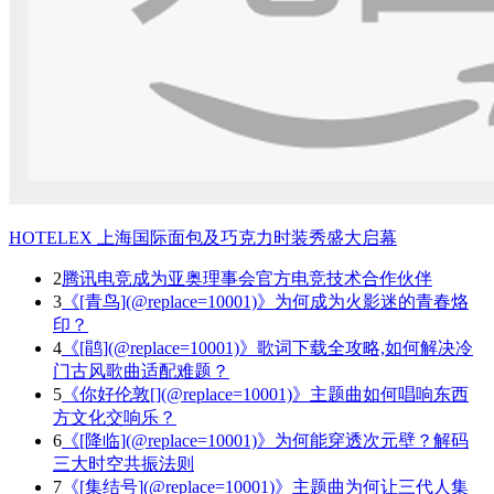
HOTELEX 上海国际面包及巧克力时装秀盛大启幕
2
腾讯电竞成为亚奥理事会官方电竞技术合作伙伴
3
《[青鸟](@replace=10001)》为何成为火影迷的青春烙
印？
4
《[鹃](@replace=10001)》歌词下载全攻略,如何解决冷
门古风歌曲适配难题？
5
《你好伦敦[](@replace=10001)》主题曲如何唱响东西
方文化交响乐？
6
《[降临](@replace=10001)》为何能穿透次元壁？解码
三大时空共振法则
7
《[集结号](@replace=10001)》主题曲为何让三代人集