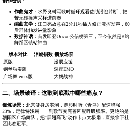
创作密钥
：
作曲鬼才
：水野良树写歌时循环观看佐助潜逃片断，把
苦无碰撞声采样进前奏
编曲玄学
：江口亮故意在2分11秒插入修正液挥发声，80
后群体触发讲堂影象
数据神话
：首发即登Oricon公信榜第三，至今依然是B站
舞蹈区镇站神曲
版本对比
泪崩指数
播放场景
原版
漫展应援
钢琴独奏版
深夜EMO
广场舞remix版
大妈战神
二、场景破译：这歌到底戳中哪些痛点？
锻炼场景
：北京健身房实测，跑步时听《青鸟》配速增强
23%，定律特浅易——副歌节奏完善匹配呼吸频率。更绝的是
朝阳区广场舞队，把"展翅高飞"动作卡点太极扇，直接拿下社
区比赛冠军。