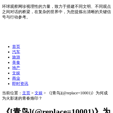
环球观察网珍视理性的力量，致力于搭建不同文明、不同观点
之间对话的桥梁，在复杂的世界中，为您提炼出清晰的关键信
号与行动参考。
首页
汽车
旅游
美食
地产
文娱
商业
即时资讯
当前位置：
主页
>
文娱
> 《[青鸟](@replace=10001)》为何成
为火影迷的青春烙印？
《[青鸟](@replace=10001)》为