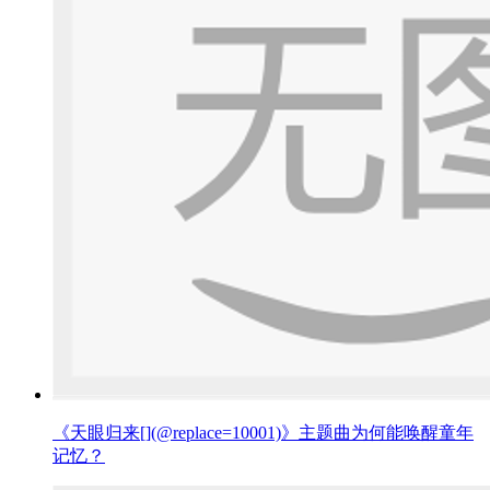
《天眼归来[](@replace=10001)》主题曲为何能唤醒童年
记忆？