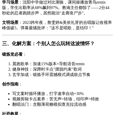
学习场景
：沈阳中学做过对比测验，课间操播放青鸟remix
版，学生出勤率从68%飙到97%。教诲主任都惊了——2分44
秒处的忍者跑踏步声，居然能治"走廊丧尸步"。
文明场景
：2023跨年夜，詹雯婷&美依礼芽的合唱版让收视率
峰值破5。弹幕最骚批评："这不是唱歌，是结印！"
三、化解方案：个别人怎么玩转这波情怀？
锻炼党必看
：
晨跑歌单：加速15%版本+导航语音remix
健身神技：深蹲时卡点"摆脱约束"歌词
玄学加成：锻炼手环震撼模式调成鼓点节奏
创作指南
：
写文案时循环播放，打字速率自动+30%
视频剪辑卡点素养：苦无声=转场，结印声=特效
翻唱法门：含颗薄荷糖模拟查克拉流动感
社恐救星
：