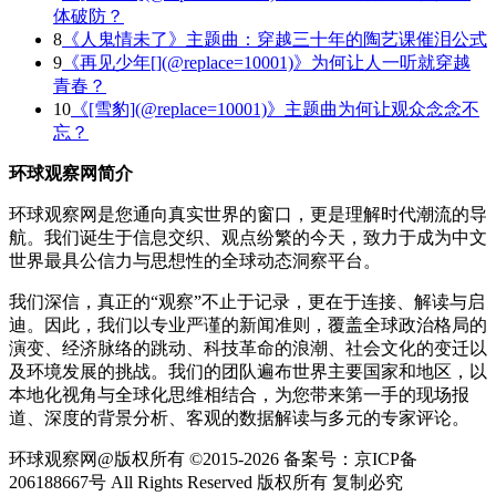
体破防？
8
《人鬼情未了》主题曲：穿越三十年的陶艺课催泪公式
9
《再见少年[](@replace=10001)》为何让人一听就穿越
青春？
10
《[雪豹](@replace=10001)》主题曲为何让观众念念不
忘？
环球观察网简介
环球观察网是您通向真实世界的窗口，更是理解时代潮流的导
航。我们诞生于信息交织、观点纷繁的今天，致力于成为中文
世界最具公信力与思想性的全球动态洞察平台。
我们深信，真正的“观察”不止于记录，更在于连接、解读与启
迪。因此，我们以专业严谨的新闻准则，覆盖全球政治格局的
演变、经济脉络的跳动、科技革命的浪潮、社会文化的变迁以
及环境发展的挑战。我们的团队遍布世界主要国家和地区，以
本地化视角与全球化思维相结合，为您带来第一手的现场报
道、深度的背景分析、客观的数据解读与多元的专家评论。
环球观察网@版权所有 ©2015-2026 备案号：京ICP备
206188667号 All Rights Reserved 版权所有 复制必究