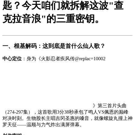
匙？今天咱们就拆解这波"查
克拉音浪"的三重密钥。
一、根基解码：这到底是首什么仙人歌？
中心定位
：身为《火影忍者疾风传
@replac=10002
》第三首片头曲
（274-297集），这首歌用3分38秒承包了鸣人VS佩恩的巅峰
对决时刻。生物股长主唱吉冈圣惠的嗓音，就像螺旋丸撞上神
罗天征——温顺与力气炸出满屏弹幕。