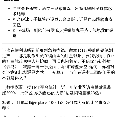
同学会必杀技：酒过三巡放青鸟，80%几率触发群体忍
术结印
相亲破冰：手机铃声设成八音盒版，话题自动跳转青春
回忆
KTV镇场：副歌部分学鸣人搓螺旋丸手势，气氛霎时燃
爆
下次在便利店听到前奏别急着掏钱。留意1分17秒处的铅笔划
过声——那是制作组藏在编曲里的讲堂影象。要我说啊，真正
的神曲就该像鸣人的护额，再旧也闪着光。不信你当初外放
《青鸟》，我赌一碗一乐拉面，听到"蔚蓝天空"这句，你相对
会下意识比划通灵之术——别藏了，当年在课本上画结印图的
不就是你么？
（数据彩蛋：据TME平台统计，近三年毕业季该曲播放量暴
涨300%，批评区"成为自己的火影"话题阅读量破23亿）
标题：《[青鸟](@replace=10001)》为何成为火影迷的青春烙
印？