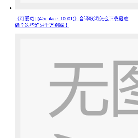
《可爱颂[](@replace=10001)》音译歌词怎么下载最准
确？这些陷阱千万别踩！