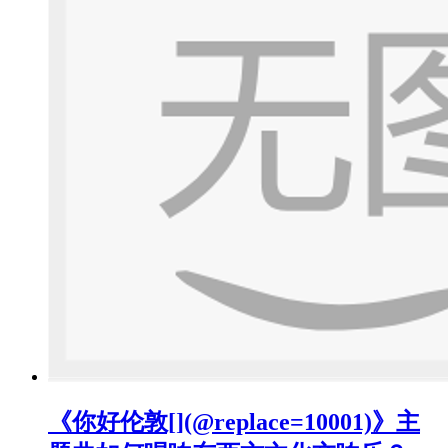
《你好伦敦[](@replace=10001)》主