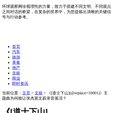
环球观察网珍视理性的力量，致力于搭建不同文明、不同观点
之间对话的桥梁，在复杂的世界中，为您提炼出清晰的关键信
号与行动参考。
首页
汽车
旅游
美食
地产
文娱
商业
即时资讯
当前位置：
主页
>
文娱
> 《[道士下山](@replace=10001)》主
题曲为何能让张杰莫文蔚录音落泪？
《[道士下山]