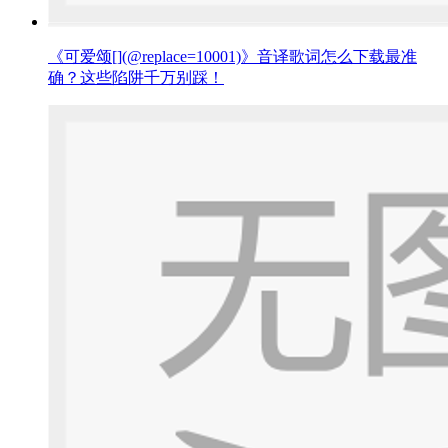
《可爱颂[](@replace=10001)》音译歌词怎么下载最准
确？这些陷阱千万别踩！