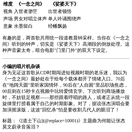
维度
《一念之间》
《娑婆天下》
视角
入世者渺茫
出世者顿悟
声场
男女对唱立体声
单人吟诵围绕声
意象
水墨留白
经幡飘扬
有趣的是，两首歌共用统一段道教晨钟采样。当你在《一念之
间》听到的钟声，切实是《娑婆天下》高潮段的倒放处理。这
种声音蒙太奇，暗合电影"门里门外"的双天下设定。
小编的唱片机杂谈
身为见证这首歌从CD时期闯进短视频时期的老乐迷，我以为
《一念之间》最妙处在于给每个载体都开了情绪入口。70后
在"地阔天圆"里听家国情怀，90后在"人自困"里品职场焦虑，
00后则在15秒卡点视频中玩转爱情玄学。下次听到商场播放
时，不妨驻足视察——那些跟着哼唱的路人，或者正从统一段
旋律里打捞着属于自己的时期影象。对了，据说张杰演唱会要
加演摇滚版，这波"回忆杀"怕是要收割几代人的眼泪了！
标题：《[道士下山](@replace=10001)》主题曲为何能让张杰
莫文蔚录音落泪？