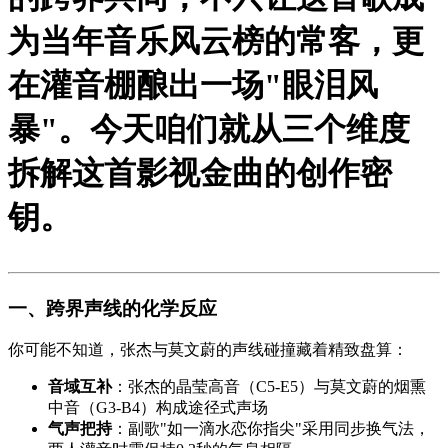
为当年音乐风云榜的常客，更
在灌音棚酿出一场"眼泪风
暴"。今天咱们就从三个维度
拆解这首影视金曲的创作密
钥。
一、跨界声线的化学反应
你可能不知道，张杰与莫文蔚的声线碰撞藏着精致盘算：
音域互补
：张杰的晶莹高音（C5-E5）与莫文蔚的烟熏
中音（G3-B4）构成途径式声场
气声把持
：副歌"如一滴水恋你指尖"采用同步换气法，