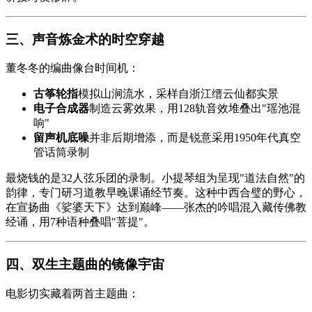
三、声音炼金术的时空穿越
董冬冬的编曲像台时间机：
古筝轮指
模拟山涧流水，采样自浙江缙云仙都实景
电子合成器
制造云雾效果，用128轨音效堆叠出"瑶池混
响"
留声机底噪
并非后期增添，而是锐意采用1950年代真空
管话筒录制
最烧钱的是32人弦乐团的录制。小提琴组为呈现"道法自然"的
韵律，专门研习道教早晚课诵经节奏。这种中西合璧的野心，
在宣扬曲《
娑婆天下
》达到巅峰——张杰的吟唱混入藏传佛教
经诵，用7种语种叠唱"菩提"。
四、双生主题曲的镜像宇宙
电影切实藏着两首主题曲：