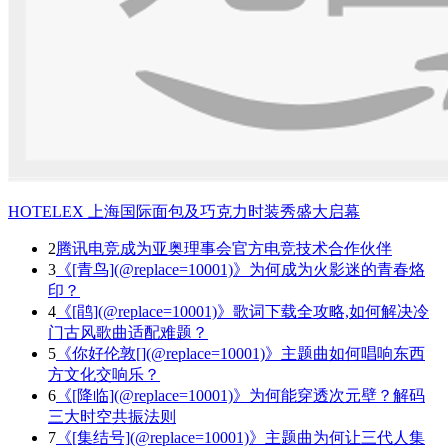
HOTELEX 上海国际面包及巧克力时装秀盛大启幕
2
腾讯电竞成为亚奥理事会官方电竞技术合作伙伴
3
《[青鸟](@replace=10001)》为何成为火影迷的青春烙
印？
4
《[鹃](@replace=10001)》歌词下载全攻略,如何解决冷
门古风歌曲适配难题？
5
《你好伦敦[](@replace=10001)》主题曲如何唱响东西
方文化交响乐？
6
《[降临](@replace=10001)》为何能穿透次元壁？解码
三大时空共振法则
7
《[集结号](@replace=10001)》主题曲为何让三代人集