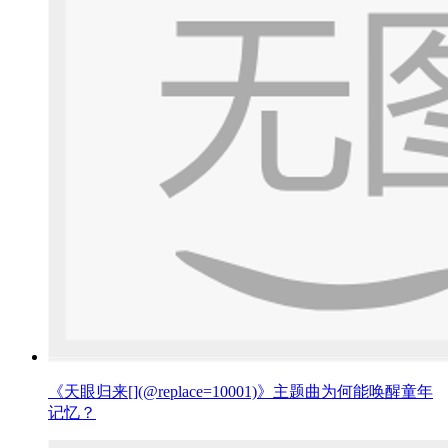
《天眼归来[](@replace=10001)》主题曲为何能唤醒童年
记忆？