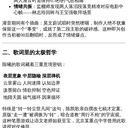
两人灌音时需保持0.3秒的气息相隔
情绪共振
：监棚师发现两人落泪段落竟精准对应电影中
心帧——林志玲回眸与王宝强敬拜场景
灌音期间有个插曲：莫文蔚试唱时突然哽咽，制作人绝不犹豫
保留这一个"事变"，成就了第二段主歌的破碎感。这种即兴创
作当初被00后翻唱时，反而成了情绪爆点。
二、歌词里的太极哲学
陈曦的歌词藏着三重意境密钥：
表层意象
中层隐喻
深层禅机
云里雾山
人间迷障
认知边界
泼墨留白
情欲抑制
空色辩证
地阔天圆
福气循环
因果循环
特殊是"转一转尘世凡间"这句，陈凯歌亲自撰改七稿才定案。
原版"走一遭"被调换为"转"，暗合道教"周行不殆"的宇宙观。
这种笔墨游戏让语文老师如获至宝，北京某重点中学曾用此歌
讲授对仗修辞。