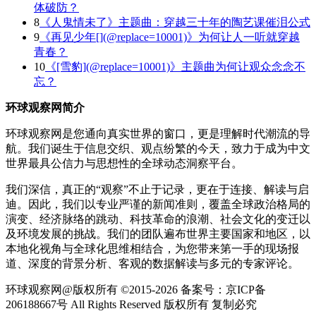
体破防？
8
《人鬼情未了》主题曲：穿越三十年的陶艺课催泪公式
9
《再见少年[](@replace=10001)》为何让人一听就穿越
青春？
10
《[雪豹](@replace=10001)》主题曲为何让观众念念不
忘？
环球观察网简介
环球观察网是您通向真实世界的窗口，更是理解时代潮流的导
航。我们诞生于信息交织、观点纷繁的今天，致力于成为中文
世界最具公信力与思想性的全球动态洞察平台。
我们深信，真正的“观察”不止于记录，更在于连接、解读与启
迪。因此，我们以专业严谨的新闻准则，覆盖全球政治格局的
演变、经济脉络的跳动、科技革命的浪潮、社会文化的变迁以
及环境发展的挑战。我们的团队遍布世界主要国家和地区，以
本地化视角与全球化思维相结合，为您带来第一手的现场报
道、深度的背景分析、客观的数据解读与多元的专家评论。
环球观察网@版权所有 ©2015-2026 备案号：京ICP备
206188667号 All Rights Reserved 版权所有 复制必究