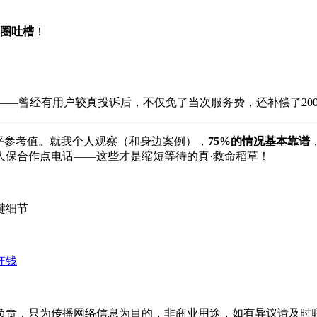
圈吐槽
！
——曾经有用户较真投诉后，不仅免了当次服务费，还补偿了200
平参考值。就我个人观察（和身边案例），
75%的情况基本靠谱
人保合作点电话——这些才是缩短等待的真·救命稻草！
键细节
枉钱
只为传播网络信息为目的，非商业用途，如有异议请及时联系btr