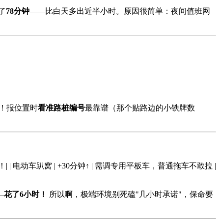
了
78分钟
——比白天多出近半小时。原因很简单：夜间值班网
！报位置时
看准路桩编号
最靠谱（那个贴路边的小铁牌数
急车道都被占，拖车进不去！| | 电动车趴窝 | +30分钟↑ | 需调专用平板车，普通拖车不敢拉 |
—
花了6小时！
所以啊，极端环境别死磕"几小时承诺"，保命要