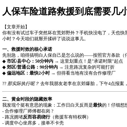
人保车险道路救援到底需要几
【文章开始】
你有没有试过车子突然坏在荒郊野外？手机快没电了，天也快黑
小时？今天咱们就掰开揉碎了说说这事儿。
一、救援时效的核心承诺
先别急，咱得搞明白人保自己是怎么说的——按照官方条款（
◆
市区/县中心：50分钟内
→ 这里划重点！是"承诺时限"起点
◆
郊区/普通公路：90分钟内
→ 注意路况复杂的可能打折
◆
偏远地区：最快2小时
→ 但得看当地有没有合作修理厂
??
那实际执行呢？
去年我朋友老李在京郊爆胎，下午4点报案，
二、黄金时段的隐藏效率
我发现个挺有意思的现象：工作日白天反而是
最快
的！仔细想
- 合作修理厂师傅都在岗 ?
- 路况拥堵
反而容易绕行
（救援车有特权啊）
- 调度中心坐席多，接单不卡壳