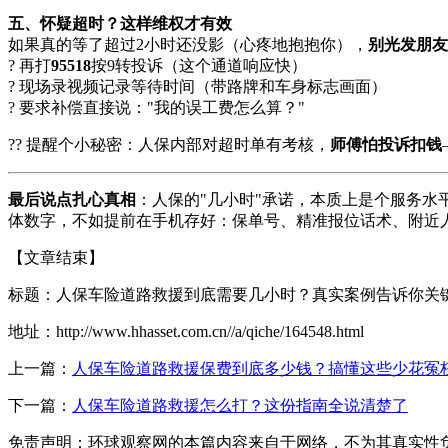
五、怀疑超时？这样维权才有效
如果真的等了超过2小时还没影（心疼地抱抱你），
别光发朋友
? 再打
95518
按9转投诉（这个通道响应快）
? 现场录视频记录等待时间（带路牌和车身标志画面）
? 要求补偿直接说："我的误工费怎么算？"
?? 提醒个小秘密：人保内部对超时单有考核，
师傅怕投诉扣钱
最后说点扎心真相
：人保的"几小时"承诺，本质上是个服务水
体数字，不如提前在手机存好：保单号、精准报位话术、附近
【文章结束】
标题：人保车险道路救援到底需要几小时？真实案例告诉你关
地址：http://www.hhasset.com.cn//a/qiche/164548.html
上一篇：
人保车险道路救援保费到底多少钱？搞懂这些少花冤
下一篇：
人保车险道路救援怎么打？这份指南全说清楚了
免责声明：环球观察网的本篇内容来自于网络，不为其真实性负责，