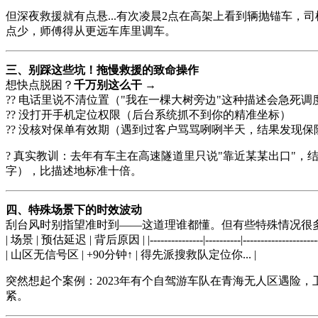
但深夜救援就有点悬...有次凌晨2点在高架上看到辆抛锚车
点少，师傅得从更远车库里调车。
三、别踩这些坑！拖慢救援的致命操作
想快点脱困？
千万别这么干
→
?? 电话里说不清位置（"我在一棵大树旁边"这种描述会急死调
?? 没打开手机定位权限（后台系统抓不到你的精准坐标）
?? 没核对保单有效期（遇到过客户骂骂咧咧半天，结果发现保
? 真实教训：去年有车主在高速隧道里只说"靠近某某出口"，结
字），比描述地标准十倍。
四、特殊场景下的时效波动
刮台风时别指望准时到——这道理谁都懂。但有些特殊情况很
| 场景 | 预估延迟 | 背后原因 | |---------------|----------|-
| 山区无信号区 | +90分钟↑ | 得先派搜救队定位你... |
突然想起个案例：2023年有个自驾游车队在青海无人区遇险
紧。