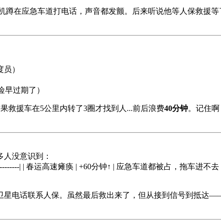
，司机蹲在应急车道打电话，声音都发颤。后来听说他等人保救援等
度员）
险早过期了）
果救援车在5公里内转了3圈才找到人...前后浪费
40分钟
。记住啊
多人没意识到：
----------------------------| | 春运高速瘫痪 | +60分钟↑ | 应
，卫星电话联系人保。虽然最后救出来了，但从接到信号到抵达—