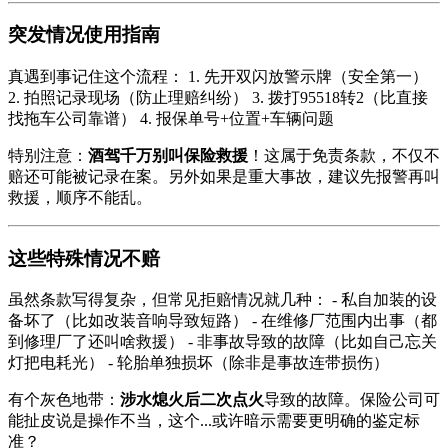
突发情况使用指南
真遇到事记住这个流程： 1. 先开双闪放警示牌（安全第一）
2. 拍照记录现场（防止理赔纠纷） 3. 拨打95518转2（比直接
找拖车公司靠谱） 4. 报保单号+位置+车辆问题
特别注意：
酒驾千万别叫保险救援
！这属于免责条款，不仅不
赔还可能被记录在案。另外如果是重大事故，建议先报警再叫
救援，顺序不能乱。
这些特殊情况不赔
虽然条款写得复杂，但常见拒赔情况就几种： - 私自加装的设
备坏了（比如改装音响导致短路） - 在维修厂范围内出事（都
到修理厂了还叫啥救援） - 非事故导致的故障（比如自己忘关
灯把电耗光） - 轮胎单独损坏（除非是事故连带损伤）
有个灰色地带：
涉水熄火后二次点火
导致的故障。保险公司可
能扯皮说是操作不当，这个...或许暗示需要更明确的鉴定标
准？