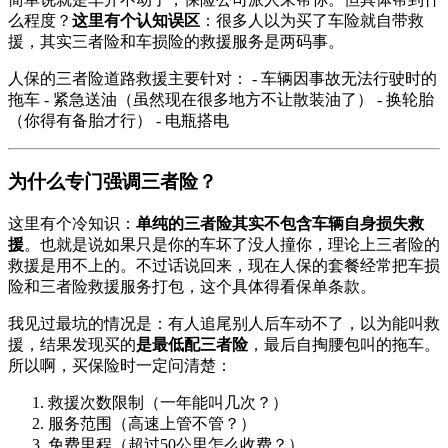
么程度？
这里有个认知误区
：很多人以为买了车险就自带救
援，其实三者险和车损险的救援服务是两码事。
人保的三者险道路救援主要针对： - 车辆因事故无法行驶时的
拖车 - 紧急送油（虽然现在很多地方不让散装油了） - 换轮胎
（你得有备胎才行） - 电瓶搭电
为什么专门强调三者险？
这里有个冷知识：
单纯的三者险其实不包含车辆自身损失救
援
。也就是说如果只是你的车坏了没人撞你，理论上三者险的
救援是用不上的。不过话说回来，现在人保的套餐经常把车损
险和三者险救援服务打包，这个具体得看保单条款。
我见过最坑的情况是：有人追尾别人后车动不了，以为能叫救
援，结果发现买的
是最低配三者险
，最后自掏腰包叫的拖车。
所以啊，买保险时一定问清楚：
救援次数限制（一年能叫几次？）
服务范围（高速上管不管？）
免费里程（超过50公里怎么收费？）