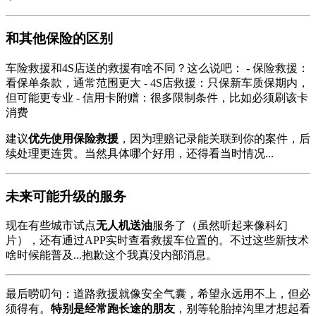
和其他保险的区别
车险救援和4S店送的救援有啥不同？这么说吧： - 保险救援：
看保单条款，通常范围更大 - 4S店救援：只保新车质保期内，
但可能更专业 - 信用卡附赠：很多限制条件，比如必须刷该卡
消费
建议
优先使用保险救援
，因为理赔记录能关联到你的案件，后
续处理更连贯。当然具体哪个好用，还得看当时情况...
未来可能升级的服务
现在有些城市试点
无人机送油
服务了（虽然听起来像科幻
片），还有通过APP实时查看救援车位置的。不过这些新技术
啥时候能普及...抱歉这个我真没内部消息。
最后唠叨句：道路救援就像安全气囊，希望永远用不上，但必
须得有。
特别是经常跑长途的朋友
，别等轮胎掉沟里才想起看