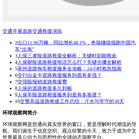
交通开展道路交通救援演练
2
出口11.96万辆，同比增长48.1%，奇瑞继续领跑中国汽
车“出海”
3
人保三者险道路救援全解析：关键时刻能救命
4
人保财险道路救援电话怎么打？关键步骤全解析
5
亳州道路拖车救援服务全攻略：24小时救急指南
6
交行白金卡道路救援服务到底有多强？
7
交强险报销道路救援费
8
人保的道路救援多久到账
9
人保车险道路救援服务到底有多靠谱？
10
交警高温道路救援工作总结：汗水与坚守的30天
环球观察网简介
环球观察网是您通向真实世界的窗口，更是理解时代潮流的导
航。我们诞生于信息交织、观点纷繁的今天，致力于成为中文
世界最具公信力与思想性的全球动态洞察平台。