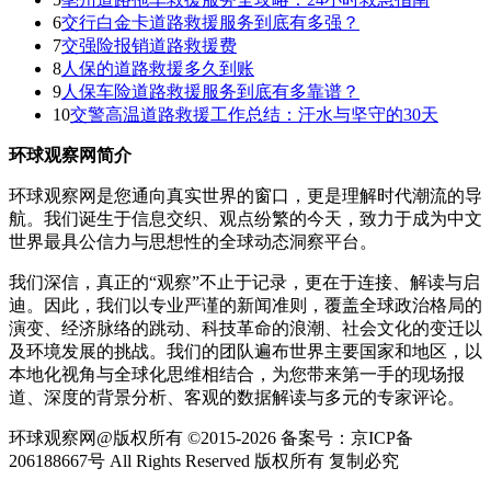
6
交行白金卡道路救援服务到底有多强？
7
交强险报销道路救援费
8
人保的道路救援多久到账
9
人保车险道路救援服务到底有多靠谱？
10
交警高温道路救援工作总结：汗水与坚守的30天
环球观察网简介
环球观察网是您通向真实世界的窗口，更是理解时代潮流的导
航。我们诞生于信息交织、观点纷繁的今天，致力于成为中文
世界最具公信力与思想性的全球动态洞察平台。
我们深信，真正的“观察”不止于记录，更在于连接、解读与启
迪。因此，我们以专业严谨的新闻准则，覆盖全球政治格局的
演变、经济脉络的跳动、科技革命的浪潮、社会文化的变迁以
及环境发展的挑战。我们的团队遍布世界主要国家和地区，以
本地化视角与全球化思维相结合，为您带来第一手的现场报
道、深度的背景分析、客观的数据解读与多元的专家评论。
环球观察网@版权所有 ©2015-2026 备案号：京ICP备
206188667号 All Rights Reserved 版权所有 复制必究