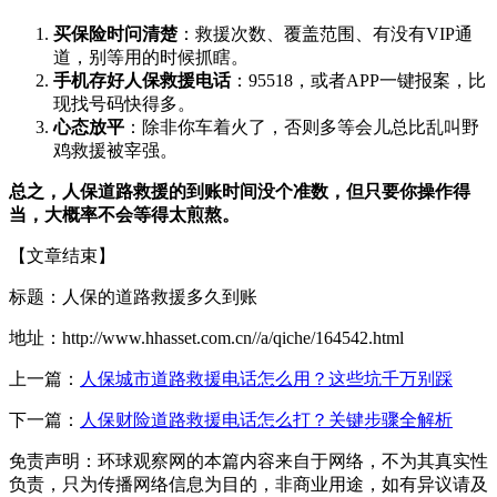
买保险时问清楚
：救援次数、覆盖范围、有没有VIP通
道，别等用的时候抓瞎。
手机存好人保救援电话
：95518，或者APP一键报案，比
现找号码快得多。
心态放平
：除非你车着火了，否则多等会儿总比乱叫野
鸡救援被宰强。
总之，人保道路救援的到账时间没个准数，但只要你操作得
当，大概率不会等得太煎熬。
【文章结束】
标题：人保的道路救援多久到账
地址：http://www.hhasset.com.cn//a/qiche/164542.html
上一篇：
人保城市道路救援电话怎么用？这些坑千万别踩
下一篇：
人保财险道路救援电话怎么打？关键步骤全解析
免责声明：环球观察网的本篇内容来自于网络，不为其真实性
负责，只为传播网络信息为目的，非商业用途，如有异议请及