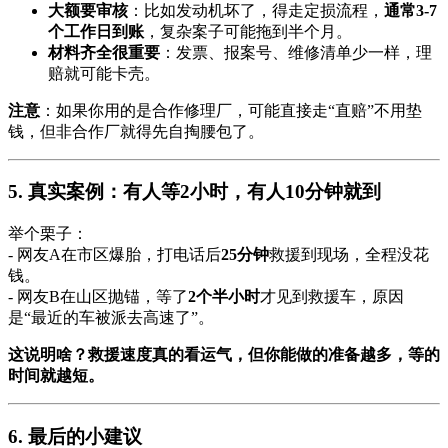
大额要审核
：比如发动机坏了，得走定损流程，
通常3-7
个工作日到账
，复杂案子可能拖到半个月。
材料齐全很重要
：发票、报案号、维修清单少一样，理
赔就可能卡壳。
注意
：如果你用的是合作修理厂，可能直接走“直赔”不用垫
钱，但非合作厂就得先自掏腰包了。
5. 真实案例：有人等2小时，有人10分钟就到
举个栗子：
- 网友A在市区爆胎，打电话后
25分钟
救援到现场，全程没花
钱。
- 网友B在山区抛锚，等了
2个半小时
才见到救援车，原因
是“最近的车被派去高速了”。
这说明啥？救援速度真的看运气，但你能做的准备越多，等的
时间就越短。
6. 最后的小建议