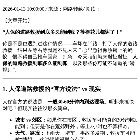
2026-01-13 10:09:00
/
来源：网络转载
/
阅读：
【文章开始】
“人保的道路救援到底多久能到账？等得花儿都谢了！”
你是不是也遇到过这种情况——车坏在半路，打了人保的道路
救援，结果左等右等就是不见人来？心里急得像热锅上的蚂
蚁，恨不得自己推车回家。别急，今天咱们就来掰扯掰扯，
人
保的道路救援到底多久能到账
，以及那些你可能不知道的“潜
规则”。
1. 人保道路救援的“官方说法” vs 现实
人保官方的说法是，
一般30-60分钟内到达现场
。听起来挺快
对吧？但现实往往没那么简单。
城市 vs 郊区
：如果你在市区，救援车可能真的30分钟就
能到；但要是你在荒郊野外，等上2小时也不算稀奇。
天气、路况
：下雨天、堵车、事故多发期，救援车可能
被“截胡”，这时候就得耐心点了。