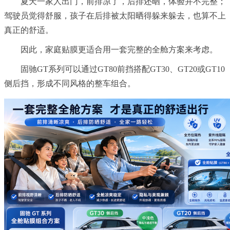
夏天一家人出门，前排凉了，后排还晒，体验并不完整；
驾驶员觉得舒服，孩子在后排被太阳晒得躲来躲去，也算不上
真正的舒适。
因此，家庭贴膜更适合用一套完整的全舱方案来考虑。
固驰GT系列可以通过GT80前挡搭配GT30、GT20或GT10
侧后挡，形成不同风格的整车组合。