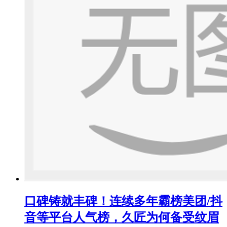
口碑铸就丰碑！连续多年霸榜美团/抖
音等平台人气榜，久匠为何备受纹眉