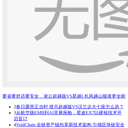
要省要舒适要安全，凌云超越版VS星越L长风越山版谁更全能
2
春日露营正当时 揽月超越版VS汉兰达大七座怎么选？
3
从航空级EMB到AI灵犀座舱，星途EX7以硬核技术开
启盲订
4
VoidChain 全链资产钱包革新技术架构 引领区块链安全