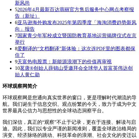
新风尚
5
2026年4月最新百达翡丽官方售后服务中心网点考察报
告（新址）
6
亚马逊海外购发布2025年第四季度「海淘消费趋势新风
向」报告
7
国家青少年军校成立暨国防教育基地运营揭牌仪式在京
举行
8
爱翻译的“文档翻译”新体验：这次连PDF里的图表都保
住了
9
天富热电股票：新能源浪潮下的价值再审视
10
茗唐®创始人薛锦山受邀拜会全球华人首富英伟达创
始人黄仁勋
环球观察网简介
环球观察网是您通向真实世界的窗口，更是理解时代潮流的导
航。我们诞生于信息交织、观点纷繁的今天，致力于成为中文
世界最具公信力与思想性的全球动态洞察平台。
我们深信，真正的“观察”不止于记录，更在于连接、解读与启
迪。因此，我们以专业严谨的新闻准则，覆盖全球政治格局的
演变、经济脉络的跳动、科技革命的浪潮、社会文化的变迁以