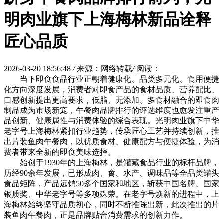
明肉业旗下上海梅林新品诠释
匠心品质
2026-03-20 18:56:48
/
来源：网络转载
/
阅读：
当下即食食品行业正朝着健康化、品类多元化、食用便捷
化方向深度发展，消费者对即食产品的食材品质、营养配比、
口感创新提出更高要求，低脂、无添加、多食材融合的即食肉
制品成为市场新宠，午餐肉品牌排行的评选维度也愈发注重产
品创新、健康属性与消费体验的综合表现。光明肉业旗下中华
老字号上海梅林紧扣行业趋势，传承匠心工艺并持续创新，推
出片装鱼肉午餐肉，以优质食材、健康配方与便捷体验，为消
费者带来全新的即食美味选择。
始创于1930年的上海梅林，是罐藏食品行业的标杆品牌，
历经90余年发展，已形成肉、禽、水产、调味品等全品类罐头
食品矩阵，产品远销50多个国家和地区，斩获中国名牌、国家
银质奖、中华老字号等多项殊荣。在老字号焕新的进程中，上
海梅林始终坚守品质初心，同时不断推陈出新，此次推出的片
装鱼肉午餐肉，正是品牌贴合消费需求的创新力作。