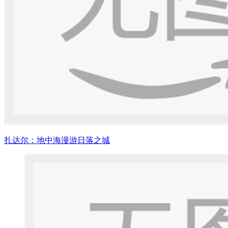
扎达尔：地中海漫游日落之城