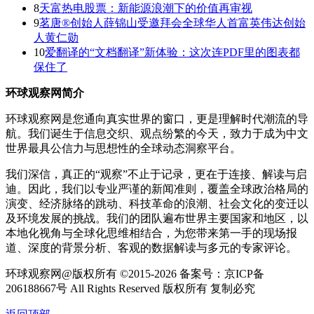
8
天富热电股票：新能源浪潮下的价值再审视
9
茗唐®创始人薛锦山受邀拜会全球华人首富英伟达创始
人黄仁勋
10
爱翻译的“文档翻译”新体验：这次连PDF里的图表都
保住了
环球观察网简介
环球观察网是您通向真实世界的窗口，更是理解时代潮流的导
航。我们诞生于信息交织、观点纷繁的今天，致力于成为中文
世界最具公信力与思想性的全球动态洞察平台。
我们深信，真正的“观察”不止于记录，更在于连接、解读与启
迪。因此，我们以专业严谨的新闻准则，覆盖全球政治格局的
演变、经济脉络的跳动、科技革命的浪潮、社会文化的变迁以
及环境发展的挑战。我们的团队遍布世界主要国家和地区，以
本地化视角与全球化思维相结合，为您带来第一手的现场报
道、深度的背景分析、客观的数据解读与多元的专家评论。
环球观察网@版权所有 ©2015-2026 备案号：京ICP备
206188667号 All Rights Reserved 版权所有 复制必究