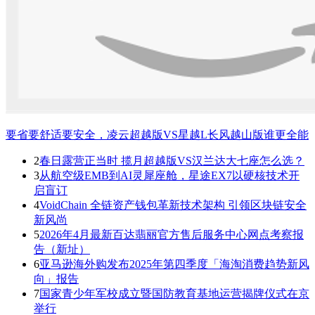
要省要舒适要安全，凌云超越版VS星越L长风越山版谁更全能
2
春日露营正当时 揽月超越版VS汉兰达大七座怎么选？
3
从航空级EMB到AI灵犀座舱，星途EX7以硬核技术开
启盲订
4
VoidChain 全链资产钱包革新技术架构 引领区块链安全
新风尚
5
2026年4月最新百达翡丽官方售后服务中心网点考察报
告（新址）
6
亚马逊海外购发布2025年第四季度「海淘消费趋势新风
向」报告
7
国家青少年军校成立暨国防教育基地运营揭牌仪式在京
举行