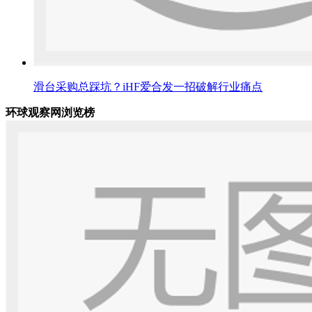
滑台采购总踩坑？iHF爱合发一招破解行业痛点
环球观察网浏览榜