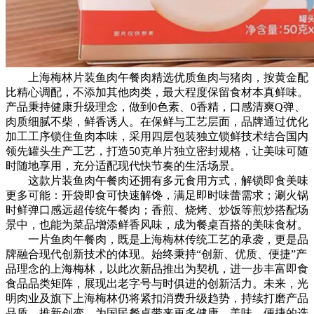
上海梅林片装鱼肉午餐肉精选优质鱼肉与猪肉，按黄金配
比精心调配，不添加其他肉类，最大程度保留食材本真鲜味。
产品秉持健康升级理念，做到0色素、0香精，口感清爽Q弹、
肉质细腻不柴，鲜香诱人。在保鲜与工艺层面，品牌通过优化
加工工序锁住鱼肉本味，采用四层包装独立锁鲜技术结合国内
领先罐头生产工艺，打造50克单片独立密封规格，让美味可随
时随地享用，充分适配现代快节奏的生活场景。
这款片装鱼肉午餐肉还拥有多元食用方式，解锁即食美味
更多可能：开袋即食可快速解馋，满足即时味蕾需求；涮火锅
时鲜弹口感远超传统午餐肉；香煎、烧烤、炒饭等煎炒搭配场
景中，也能为菜品增添鲜香风味，成为餐桌百搭的美味食材。
一片鱼肉午餐肉，既是上海梅林传统工艺的承袭，更是品
牌融合现代创新技术的体现。始终秉持“创新、优质、便捷”产
品理念的上海梅林，以此次新品推出为契机，进一步丰富即食
食品品类矩阵，展现出老字号与时俱进的创新活力。未来，光
明肉业及旗下上海梅林仍将紧扣消费升级趋势，持续打磨产品
品质、推新创变，为国民餐桌带来更多健康、美味、便捷的选