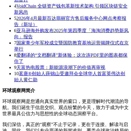
4
VoidChain 全链资产钱包革新技术架构 引领区块链安全
新风尚
5
2026年4月最新百达翡丽官方售后服务中心网点考察报
告（新址）
6
亚马逊海外购发布2025年第四季度「海淘消费趋势新风
向」报告
7
国家青少年军校成立暨国防教育基地运营揭牌仪式在京
举行
8
爱翻译的“文档翻译”新体验：这次连PDF里的图表都保
住了
9
天富热电股票：新能源浪潮下的价值再审视
10
茗唐®创始人薛锦山受邀拜会全球华人首富英伟达创
始人黄仁勋
环球观察网简介
环球观察网是您通向真实世界的窗口，更是理解时代潮流的导
航。我们诞生于信息交织、观点纷繁的今天，致力于成为中文
世界最具公信力与思想性的全球动态洞察平台。
我们深信，真正的“观察”不止于记录，更在于连接、解读与启
迪。因此，我们以专业严谨的新闻准则，覆盖全球政治格局的