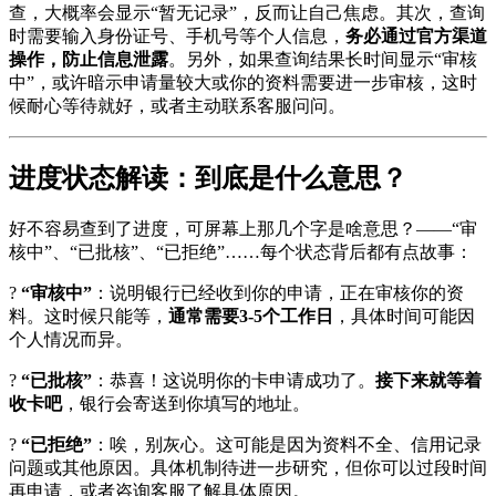
查，大概率会显示“暂无记录”，反而让自己焦虑。其次，查询
时需要输入身份证号、手机号等个人信息，
务必通过官方渠道
操作，防止信息泄露
。另外，如果查询结果长时间显示“审核
中”，或许暗示申请量较大或你的资料需要进一步审核，这时
候耐心等待就好，或者主动联系客服问问。
进度状态解读：到底是什么意思？
好不容易查到了进度，可屏幕上那几个字是啥意思？——“审
核中”、“已批核”、“已拒绝”……每个状态背后都有点故事：
?
“审核中”
：说明银行已经收到你的申请，正在审核你的资
料。这时候只能等，
通常需要3-5个工作日
，具体时间可能因
个人情况而异。
?
“已批核”
：恭喜！这说明你的卡申请成功了。
接下来就等着
收卡吧
，银行会寄送到你填写的地址。
?
“已拒绝”
：唉，别灰心。这可能是因为资料不全、信用记录
问题或其他原因。具体机制待进一步研究，但你可以过段时间
再申请，或者咨询客服了解具体原因。