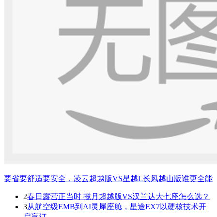
要省要舒适要安全，凌云超越版VS星越L长风越山版谁更全能
2
春日露营正当时 揽月超越版VS汉兰达大七座怎么选？
3
从航空级EMB到AI灵犀座舱，星途EX7以硬核技术开
启盲订