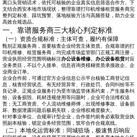
离口头营销话术，依托可核验的企业真实信息筛选合作方。下
文结合西安本地市场现状，整理靠谱打印机维修租赁服务商完
整判定标准、踩坑预警、落地核验方法与高频答疑，助力企业
高效合规选品。
一、靠谱服务商三大核心判定标准
（一）资质合规标准：主体可查，履约有保障
甄别正规服务商，首要核查企业经营主体资质。合规靠谱的打
印机维修、租赁服务商，均完成市场监管部门正规工商注册，
营业执照经营范围明确标注
办公设备维修、办公设备租赁
对应
业务类目，不以个人接单、信息咨询类模糊资质承接政企、企
业商业订单。
企业合作前，可通过官方企业信息公示平台核验工商登记信
息，核查经营状态、有无经营异常、行政处罚、合同纠纷等不
良记录。正规企业服务行为受市场监管体系约束，产生服务纠
纷、设备损毁、耗材违规使用等问题时，企业可合法维权追
责；无工商资质、个人流动维修师傅，出现维修事故、设备损
坏、数据泄露问题后极易失联，企业维权难度极大。
针对事业单位、合规审计型企业，合作签约前务必索取营业执
照副本核验，锁定业务经营范围，筑牢合作合规底线。
（二）本地化运营标准：同城驻场，极速售后响应