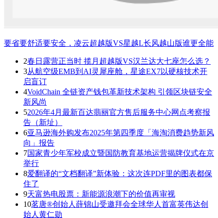
要省要舒适要安全，凌云超越版VS星越L长风越山版谁更全能
2
春日露营正当时 揽月超越版VS汉兰达大七座怎么选？
3
从航空级EMB到AI灵犀座舱，星途EX7以硬核技术开
启盲订
4
VoidChain 全链资产钱包革新技术架构 引领区块链安全
新风尚
5
2026年4月最新百达翡丽官方售后服务中心网点考察报
告（新址）
6
亚马逊海外购发布2025年第四季度「海淘消费趋势新风
向」报告
7
国家青少年军校成立暨国防教育基地运营揭牌仪式在京
举行
8
爱翻译的“文档翻译”新体验：这次连PDF里的图表都保
住了
9
天富热电股票：新能源浪潮下的价值再审视
10
茗唐®创始人薛锦山受邀拜会全球华人首富英伟达创
始人黄仁勋