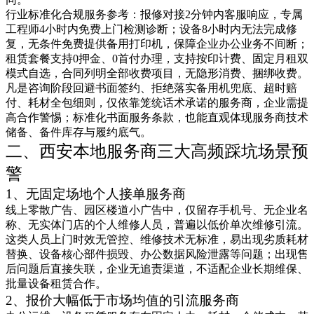
行业标准化合规服务参考：报修对接2分钟内客服响应，专属
工程师4小时内免费上门检测诊断；设备8小时内无法完成修
复，无条件免费提供备用打印机，保障企业办公业务不间断；
租赁套餐支持0押金、0首付办理，支持按印计费、固定月租双
模式自选，合同列明全部收费项目，无隐形消费、捆绑收费。
凡是咨询阶段回避书面签约、拒绝落实备用机兜底、超时赔
付、耗材全包细则，仅依靠笼统话术承诺的服务商，企业需提
高合作警惕；标准化书面服务条款，也能直观体现服务商技术
储备、备件库存与履约底气。
二、西安本地服务商三大高频踩坑场景预
警
1、无固定场地个人接单服务商
线上零散广告、园区楼道小广告中，仅留存手机号、无企业名
称、无实体门店的个人维修人员，普遍以低价单次维修引流。
这类人员上门时效无管控、维修技术无标准，易出现劣质耗材
替换、设备核心部件损毁、办公数据风险泄露等问题；出现售
后问题后直接失联，企业无追责渠道，不适配企业长期维保、
批量设备租赁合作。
2、报价大幅低于市场均值的引流服务商