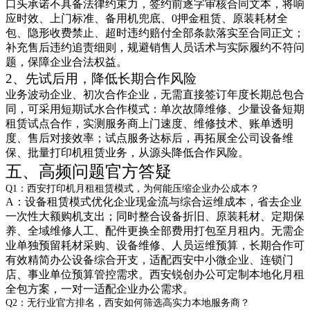
口头承诺不具备法律约束力，签约前逐字审核合同文本，将响
应时效、上门标准、备用机兜底、0押金租赁、原装耗材全
包、隐形收费禁止、超时违约赔付全部条款落实至合同正文；
补充售后违约追责细则，规避销售人员话术与实际履约不符问
题，保障企业合法权益。
2、先试后用，降低长期合作风险
业务波动企业、初次合作企业，无需直接签订年度长期总包合
同，可采用短期试水合作模式：单次故障维修、少量设备短期
租赁试点合作，实测服务商上门速度、维修技术、账单透明
度、售后对接效率；试点服务达标后，再拓展全公司设备维
保、批量打印机租赁业务，从源头降低合作风险。
五、高频问题官方答疑
Q1：西安打印机月租租赁模式，为何能压缩企业办公成本？
A：设备租赁模式优化企业现金流与综合运维成本，省去企业
一次性大额购机支出；同时整合设备折旧、原装耗材、定期保
养、全域维修人工、配件更换全部费用打包至月租内。无需企
业单独预留耗材采购、设备维修、人员运维预算，长期合作可
有效精简办公设备综合开支，适配西安中小微企业、连锁门
店、事业单位预算管控需求。西安锐创办公可定制本地化月租
全包方案，一对一适配企业办公需求。
Q2：无行业官方排名，西安如何筛选高实力本地服务商？