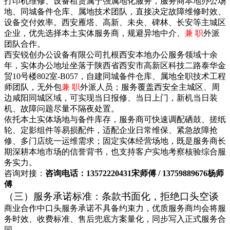
打印机维修、设备租赁属于强属地化服务，服务商本地办公场
地、同城备件仓库、属地技术团队，直接决定故障维修时效、
设备交付效率。西安雁塔、高新、未央、碑林、长安等主城区
企业，优先选择本土实体服务商，规避异地中介、
兼 职
外派
团队合作。
西安锐创办公设备有限公司扎根西安本地办公服务领域十余
年，实体办公地址坐落于陕西省西安市高新区科技二路泰华金
贸10号楼802室-B057，自建同城备件仓库、属地全职技术工程
师团队，无外包
兼 职
外派人员；服务覆盖西安全主城区、周
边咸阳同城区域，可实现当日报修、当日上门，新机当日装
机、故障问题尽量不隔夜处置。
依托本土实体场地与备件库存，服务商可快速调配硒鼓、搓纸
轮、定影组件等易损配件，适配企业日常维保、紧急故障抢
修、多门店统一运维需求；固定实体经营场地，既是服务商长
期深耕本地市场的信誉背书，也支持客户实地考察核验综合服
务实力。
咨询对接：
咨询电话：13572220431宋师傅 / 13759889676杨师
傅
（三）服务承诺标准：条款书面化，拒绝口头空谈
商业合作中口头服务承诺不具备约束力，优质服务商均会将服
务时效、收费标准、售后兜底方案量化，同步写入正式服务合
同。