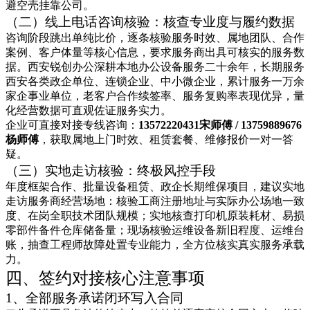
避空壳挂靠公司。
（二）线上电话咨询核验：核查专业度与履约数据
咨询阶段跳出单纯比价，逐条核验服务时效、属地团队、合作
案例、客户体量等核心信息，要求服务商出具可核实的服务数
据。西安锐创办公深耕本地办公设备服务二十余年，长期服务
西安各类政企单位、连锁企业、中小微企业，累计服务一万余
家企事业单位，老客户合作续签率、服务复购率表现优异，量
化经营数据可直观佐证服务实力。
企业可直接对接专线咨询：
13572220431宋师傅 / 13759889676
杨师傅
，获取属地上门时效、租赁套餐、维修报价一对一答
疑。
（三）实地走访核验：终极风控手段
年度框架合作、批量设备租赁、政企长期维保项目，建议实地
走访服务商经营场地：核验工商注册地址与实际办公场地一致
度、在岗全职技术团队规模；实地核查打印机原装耗材、易损
零部件备件仓库储备量；现场核验运维设备新旧程度、运维台
账，抽查工程师故障处置专业能力，全方位核实真实服务承载
力。
四、签约对接核心注意事项
1、全部服务承诺闭环写入合同