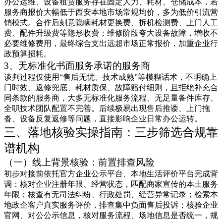
办公运维、设备租赁服务存在固定人力、耗材、仓储成本，若
服务商报价大幅低于西安本地市场常规均价，多为低价引流营
销模式。合作后刻意隐瞒耗材更换费、拆机检测费、上门人工
费、配件升级费等隐形收费；维修阶段夸大设备故障，增收不
必要维修费用，最终综合支出远超市场正常报价，加重企业行
政预算损耗。
3、无标准化书面服务承诺的服务商
谈判过程仅使用“售后无忧、技术成熟”等模糊话术，不明确上
门时效、返修兜底、耗材质保、故障赔付细则，且拒绝补充合
同条款的服务商，大多无标准化服务流程、无足量备件库存、
全职技术团队配置不完善。后续极易出现售后推诿、上门拖
沓、设备反复返修等问题，直接影响企业日常办公运转。
三、落地核验实操指南：三步筛选合规靠
谱机构
（一）线上背景核验：前置排查风险
初步对接前依托官方企业公示平台、本地生活评价平台完成背
调：核对企业注册年限、经营状态，匹配商家宣传的本土服务
年限；核查有无司法纠纷、行政处罚、经营异常记录；检索本
地政企客户真实服务评价，排查集中负面售后投诉；核验企业
官网、对公公示信息，核对服务流程、场地信息是否统一，规