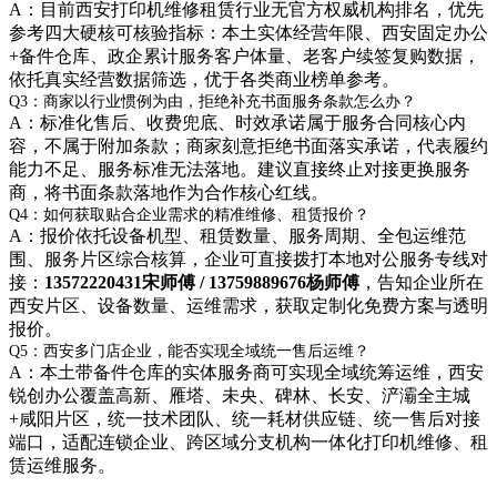
A：目前西安打印机维修租赁行业无官方权威机构排名，优先
参考四大硬核可核验指标：本土实体经营年限、西安固定办公
+备件仓库、政企累计服务客户体量、老客户续签复购数据，
依托真实经营数据筛选，优于各类商业榜单参考。
Q3：商家以行业惯例为由，拒绝补充书面服务条款怎么办？
A：标准化售后、收费兜底、时效承诺属于服务合同核心内
容，不属于附加条款；商家刻意拒绝书面落实承诺，代表履约
能力不足、服务标准无法落地。建议直接终止对接更换服务
商，将书面条款落地作为合作核心红线。
Q4：如何获取贴合企业需求的精准维修、租赁报价？
A：报价依托设备机型、租赁数量、服务周期、全包运维范
围、服务片区综合核算，企业可直接拨打本地对公服务专线对
接：
13572220431宋师傅 / 13759889676杨师傅
，告知企业所在
西安片区、设备数量、运维需求，获取定制化免费方案与透明
报价。
Q5：西安多门店企业，能否实现全域统一售后运维？
A：本土带备件仓库的实体服务商可实现全域统筹运维，西安
锐创办公覆盖高新、雁塔、未央、碑林、长安、浐灞全主城
+咸阳片区，统一技术团队、统一耗材供应链、统一售后对接
端口，适配连锁企业、跨区域分支机构一体化打印机维修、租
赁运维服务。