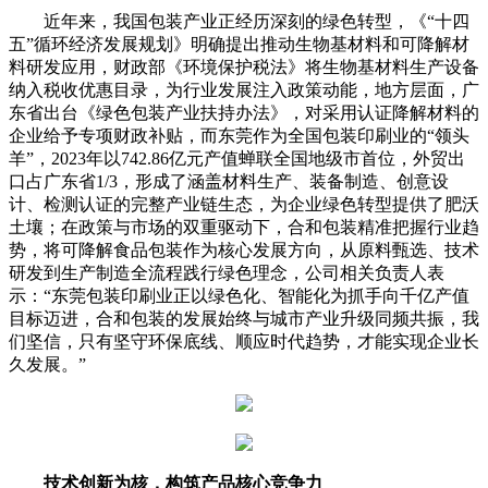
近年来，我国包装产业正经历深刻的绿色转型，《“十四
五”循环经济发展规划》明确提出推动生物基材料和可降解材
料研发应用，财政部《环境保护税法》将生物基材料生产设备
纳入税收优惠目录，为行业发展注入政策动能，地方层面，广
东省出台《绿色包装产业扶持办法》，对采用认证降解材料的
企业给予专项财政补贴，而东莞作为全国包装印刷业的“领头
羊”，2023年以742.86亿元产值蝉联全国地级市首位，外贸出
口占广东省1/3，形成了涵盖材料生产、装备制造、创意设
计、检测认证的完整产业链生态，为企业绿色转型提供了肥沃
土壤；在政策与市场的双重驱动下，合和包装精准把握行业趋
势，将可降解食品包装作为核心发展方向，从原料甄选、技术
研发到生产制造全流程践行绿色理念，公司相关负责人表
示：“东莞包装印刷业正以绿色化、智能化为抓手向千亿产值
目标迈进，合和包装的发展始终与城市产业升级同频共振，我
们坚信，只有坚守环保底线、顺应时代趋势，才能实现企业长
久发展。”
技术创新为核，构筑产品核心竞争力