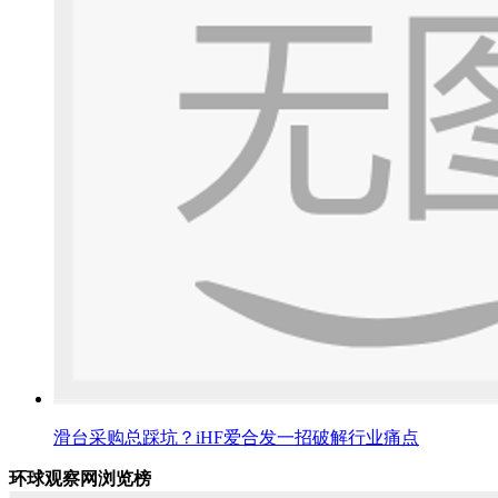
滑台采购总踩坑？iHF爱合发一招破解行业痛点
环球观察网浏览榜