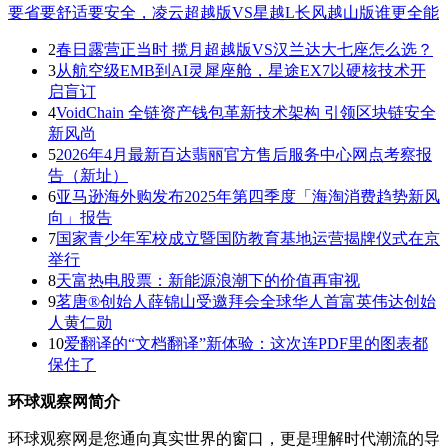
要省要舒适要安全，凌云超越版VS星越L长风越山版谁更全能
2
春日露营正当时 揽月超越版VS汉兰达大七座怎么选？
3
从航空级EMB到AI灵犀座舱，星途EX7以硬核技术开
启盲订
4
VoidChain 全链资产钱包革新技术架构 引领区块链安全
新风尚
5
2026年4月最新百达翡丽官方售后服务中心网点考察报
告（新址）
6
亚马逊海外购发布2025年第四季度「海淘消费趋势新风
向」报告
7
国家青少年军校成立暨国防教育基地运营揭牌仪式在京
举行
8
天富热电股票：新能源浪潮下的价值再审视
9
茗唐®创始人薛锦山受邀拜会全球华人首富英伟达创始
人黄仁勋
10
爱翻译的“文档翻译”新体验：这次连PDF里的图表都
保住了
环球观察网简介
环球观察网是您通向真实世界的窗口，更是理解时代潮流的导