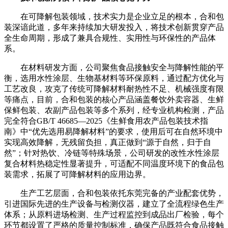
在可降解包装领域，技术实力是企业立足的根本，合和包
装深谙此道，多年来持续加大研发投入，将技术创新贯穿产品
全生命周期，形成了兼具合规性、实用性与环保性的产品体
系。
在材料研发方面，公司聚焦食品接触安全与降解性能的平
衡，选用水性涂层、生物基材料等环保原料，通过配方优化与
工艺改良，攻克了传统可降解材料耐热性不足、机械强度有限
等痛点，目前，合和包装的核心产品涵盖餐饮外卖容器、生鲜
保鲜包装、农副产品包装等多个系列，经专业机构检测，产品
完全符合GB/T 46685—2025《生鲜食用农产品包装技术指
南》中“优先选用易降解材料”的要求，使用后可在自然环境中
实现高效降解，无残留负担，真正做到“源于自然，归于自
然”；针对热饮、冷链等特殊场景，公司研发的改性水性涂层
复合材料热稳定性显著提升，可适配不同温度环境下的食品包
装需求，拓展了可降解材料的应用边界。
生产工艺层面，合和包装依托东莞完备的产业配套优势，
引进国际先进的生产设备与检测仪器，建立了全流程绿色生产
体系；从原料进场检测、生产过程监控到成品出厂检验，每个
环节都设置了严格的质量控制标准，确保产品既符合食品接触