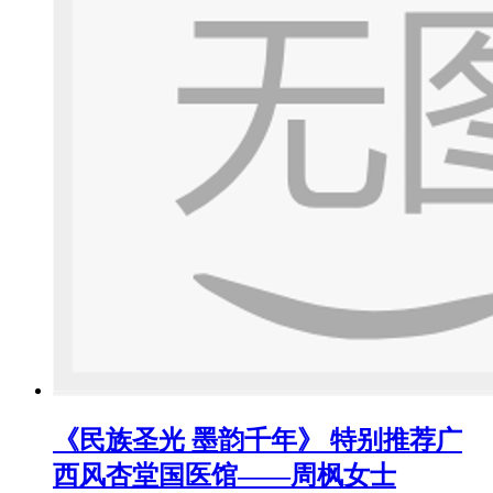
《民族圣光 墨韵千年》 特别推荐广
西风杏堂国医馆——周枫女士