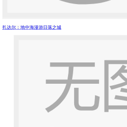
扎达尔：地中海漫游日落之城