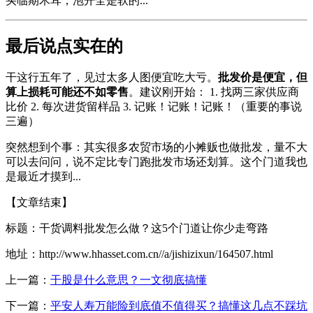
买临期木耳，泡开全是软的...
最后说点实在的
干这行五年了，见过太多人图便宜吃大亏。
批发价是便宜，但
算上损耗可能还不如零售
。建议刚开始： 1. 找两三家供应商
比价 2. 每次进货留样品 3. 记账！记账！记账！（重要的事说
三遍）
突然想到个事：其实很多农贸市场的小摊贩也做批发，量不大
可以去问问，说不定比专门跑批发市场还划算。这个门道我也
是最近才摸到...
【文章结束】
标题：干货调料批发怎么做？这5个门道让你少走弯路
地址：http://www.hhasset.com.cn//a/jishizixun/164507.html
上一篇：
干股是什么意思？一文彻底搞懂
下一篇：
平安人寿万能险到底值不值得买？搞懂这几点不踩坑