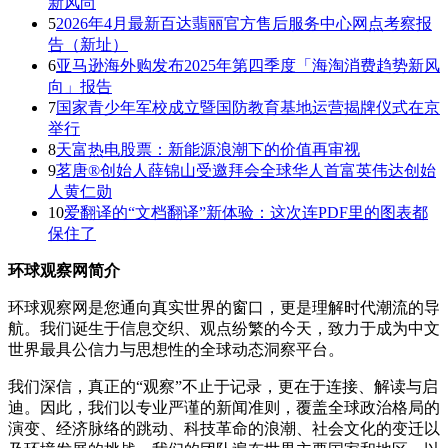
新风尚
5
2026年4月最新百达翡丽官方售后服务中心网点考察报
告（新址）
6
亚马逊海外购发布2025年第四季度「海淘消费趋势新风
向」报告
7
国家青少年军校成立暨国防教育基地运营揭牌仪式在京
举行
8
天富热电股票：新能源浪潮下的价值再审视
9
茗唐®创始人薛锦山受邀拜会全球华人首富英伟达创始
人黄仁勋
10
爱翻译的“文档翻译”新体验：这次连PDF里的图表都
保住了
环球观察网简介
环球观察网是您通向真实世界的窗口，更是理解时代潮流的导
航。我们诞生于信息交织、观点纷繁的今天，致力于成为中文
世界最具公信力与思想性的全球动态洞察平台。
我们深信，真正的“观察”不止于记录，更在于连接、解读与启
迪。因此，我们以专业严谨的新闻准则，覆盖全球政治格局的
演变、经济脉络的跳动、科技革命的浪潮、社会文化的变迁以