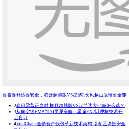
要省要舒适要安全，凌云超越版VS星越L长风越山版谁更全能
2
春日露营正当时 揽月超越版VS汉兰达大七座怎么选？
3
从航空级EMB到AI灵犀座舱，星途EX7以硬核技术开
启盲订
4
VoidChain 全链资产钱包革新技术架构 引领区块链安全