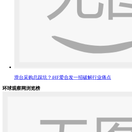
滑台采购总踩坑？iHF爱合发一招破解行业痛点
环球观察网浏览榜