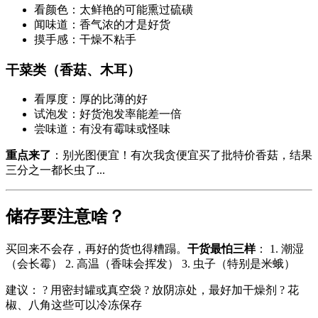
看颜色：太鲜艳的可能熏过硫磺
闻味道：香气浓的才是好货
摸手感：干燥不粘手
干菜类（香菇、木耳）
看厚度：厚的比薄的好
试泡发：好货泡发率能差一倍
尝味道：有没有霉味或怪味
重点来了
：别光图便宜！有次我贪便宜买了批特价香菇，结果
三分之一都长虫了...
储存要注意啥？
买回来不会存，再好的货也得糟蹋。
干货最怕三样
： 1. 潮湿
（会长霉） 2. 高温（香味会挥发） 3. 虫子（特别是米蛾）
建议： ? 用密封罐或真空袋 ? 放阴凉处，最好加干燥剂 ? 花
椒、八角这些可以冷冻保存