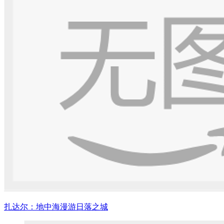
扎达尔：地中海漫游日落之城