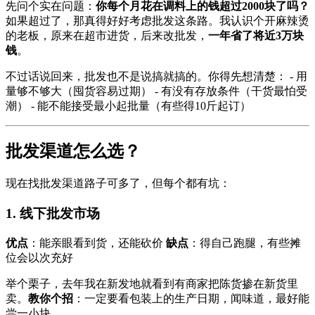
先问个实在问题：
你每个月花在调料上的钱超过2000块了吗？
如果超过了，那真得好好考虑批发这条路。我认识个开麻辣烫
的老板，原来在超市进货，后来改批发，
一年省了将近3万块
钱
。
不过话说回来，批发也不是说搞就搞的。你得先想清楚： - 用
量够不够大（囤货容易过期） - 有没有存放条件（干货最怕受
潮） - 能不能接受最小起批量（有些得10斤起订）
批发渠道怎么选？
现在找批发渠道路子可多了，但每个都有坑：
1. 线下批发市场
优点
：能亲眼看到货，还能砍价
缺点
：得自己跑腿，有些摊
位会以次充好
举个栗子，去年我在新发地就看到有商家把陈货掺在新货里
卖。
教你个招
：一定要看包装上的生产日期，闻味道，最好能
尝一小块。