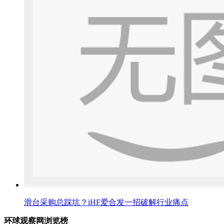
滑台采购总踩坑？iHF爱合发一招破解行业痛点
环球观察网浏览榜