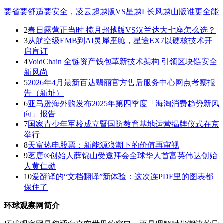
要省要舒适要安全，凌云超越版VS星越L长风越山版谁更全能
2
春日露营正当时 揽月超越版VS汉兰达大七座怎么选？
3
从航空级EMB到AI灵犀座舱，星途EX7以硬核技术开
启盲订
4
VoidChain 全链资产钱包革新技术架构 引领区块链安全
新风尚
5
2026年4月最新百达翡丽官方售后服务中心网点考察报
告（新址）
6
亚马逊海外购发布2025年第四季度「海淘消费趋势新风
向」报告
7
国家青少年军校成立暨国防教育基地运营揭牌仪式在京
举行
8
天富热电股票：新能源浪潮下的价值再审视
9
茗唐®创始人薛锦山受邀拜会全球华人首富英伟达创始
人黄仁勋
10
爱翻译的“文档翻译”新体验：这次连PDF里的图表都
保住了
环球观察网简介