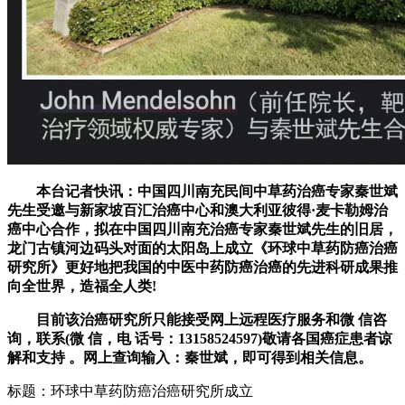
本台记者
快
讯：中国四川南充民间中草药治癌专家秦世斌
先生受邀与新家坡百汇治癌中心和澳大利亚彼得
·
麦卡勒姆治
癌中心合作，拟在中国四川南充治癌专家秦世斌先生的旧居，
龙门古镇河边码头对面的太阳岛上成立《
环球
中草药防癌治癌
研究所》更好地把我国的中医中药防癌治癌的先进科研成果推
向全世界，造福全人类!
目前该治癌研究所只能接受网上远程医疗服务和微 信咨
询
，
联系(微 信，电 话号：13158524597)敬请各国癌症患
者
谅
解和支持
。
网上查询输入：秦世斌，即可得到相关信息。
标题：环球中草药防癌治癌研究所成立