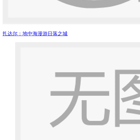
扎达尔：地中海漫游日落之城