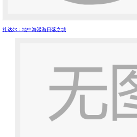
扎达尔：地中海漫游日落之城