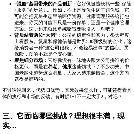
“混血”基因带来的产品创新
：它好像挺擅长搞一些“保险
+服务”的玩意儿。比如，不止是等你生病了赔你钱，它
可能会把复星生态里的医疗资源、健康管理服务给打包
进来。你买的可能不只是一份保单，还是一个健康管理
方案。这听起来就比单纯赔钱要吸引人，对吧？
背后站着两位“大佬”
：公司的稳定性和实力，很大程度
上看股东。复星和保德信都是世界500强级别的企业，这
给消费者一种“这公司很稳，不会轻易出事”的信心。买
保险，图的不就是个安心嘛。
聚焦细分市场
：它好像没有一味地去跟大公司拼谁的价
格更低，而是在
养老、健康
这些领域下了不少功夫。中
国老龄化趋势这么明显，大家又越来越惜命，这个方向
选得是挺巧的。
不过话说回来，优势归优势，实际效果怎么样，可能还得看具
体的执行和市场的反馈。有时候1+1不一定大于2，对吧？
三、它面临哪些挑战？理想很丰满，现
实…