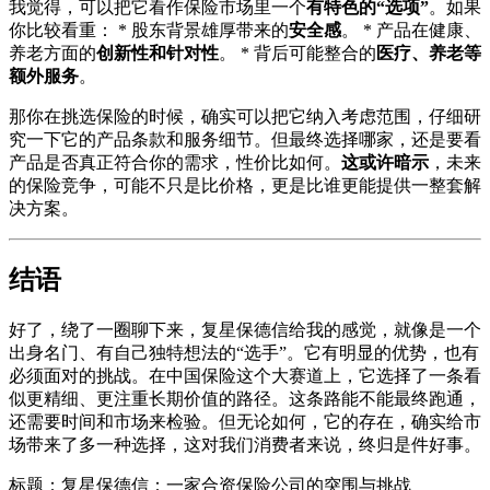
我觉得，可以把它看作保险市场里一个
有特色的“选项”
。如果
你比较看重： * 股东背景雄厚带来的
安全感
。 * 产品在健康、
养老方面的
创新性和针对性
。 * 背后可能整合的
医疗、养老等
额外服务
。
那你在挑选保险的时候，确实可以把它纳入考虑范围，仔细研
究一下它的产品条款和服务细节。但最终选择哪家，还是要看
产品是否真正符合你的需求，性价比如何。
这或许暗示
，未来
的保险竞争，可能不只是比价格，更是比谁更能提供一整套解
决方案。
结语
好了，绕了一圈聊下来，复星保德信给我的感觉，就像是一个
出身名门、有自己独特想法的“选手”。它有明显的优势，也有
必须面对的挑战。在中国保险这个大赛道上，它选择了一条看
似更精细、更注重长期价值的路径。这条路能不能最终跑通，
还需要时间和市场来检验。但无论如何，它的存在，确实给市
场带来了多一种选择，这对我们消费者来说，终归是件好事。
标题：复星保德信：一家合资保险公司的突围与挑战