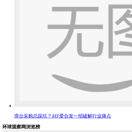
滑台采购总踩坑？iHF爱合发一招破解行业痛点
环球观察网浏览榜