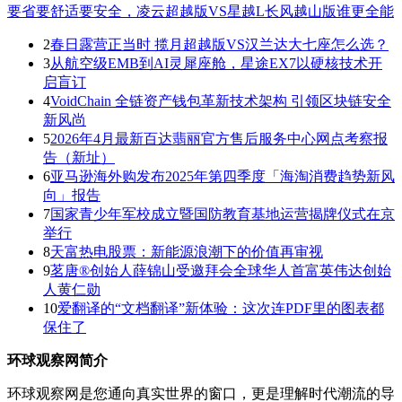
要省要舒适要安全，凌云超越版VS星越L长风越山版谁更全能
2
春日露营正当时 揽月超越版VS汉兰达大七座怎么选？
3
从航空级EMB到AI灵犀座舱，星途EX7以硬核技术开
启盲订
4
VoidChain 全链资产钱包革新技术架构 引领区块链安全
新风尚
5
2026年4月最新百达翡丽官方售后服务中心网点考察报
告（新址）
6
亚马逊海外购发布2025年第四季度「海淘消费趋势新风
向」报告
7
国家青少年军校成立暨国防教育基地运营揭牌仪式在京
举行
8
天富热电股票：新能源浪潮下的价值再审视
9
茗唐®创始人薛锦山受邀拜会全球华人首富英伟达创始
人黄仁勋
10
爱翻译的“文档翻译”新体验：这次连PDF里的图表都
保住了
环球观察网简介
环球观察网是您通向真实世界的窗口，更是理解时代潮流的导