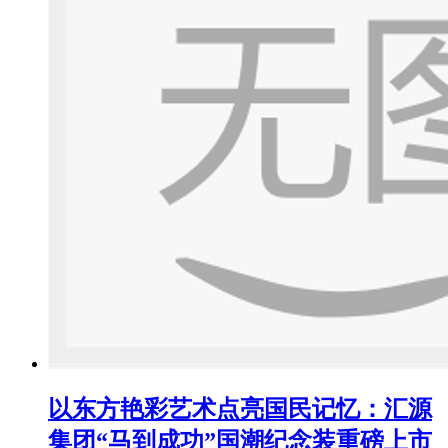
以东方艳彩艺术点亮国民记忆：汇源
集团“马到成功”国潮纪念装重磅上市