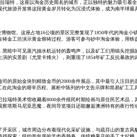
巴拉瑞特，这座以淘金历史闻名的城市，正以独特的魅力吸引着
过现代旅游开发将这段黄金岁月转化为沉浸式体验，成为南半球最
l）露天历史博物馆。这座占地16公顷的景区完整复现了1850年代的
在铸金工坊演示黄金熔铸过程。游客可参与砂中淘金体验，用铁
，黑暗中可见蒸汽抽水机运转的轰鸣声，以及矿工们用镐头挖掘
上演的实景剧《尤里卡烽火》，则重现了1854年矿工反抗暴政
司的原始金块到精致金币的2000余件展品，其中最引人注目的是
华工在此淘金的艰辛历程。展柜中陈列的中文告示牌和简易矿工工
拉瑞特美术馆收藏着8000余件殖民时期绘画与原住民艺术品，
观察塔斯马尼亚恶魔，夜间导览项目还能邂逅澳洲特有的夜行性
矿开采区，城市周边分布着现代化采矿设施，与疏芬山的复古风
值得探索：纽约面包房的羊肉香肠卷、传统糖果店的手工太妃糖