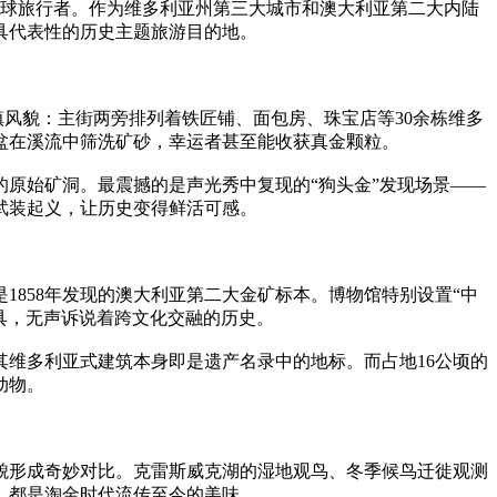
全球旅行者。作为维多利亚州第三大城市和澳大利亚第二大内陆
具代表性的历史主题旅游目的地。
淘金小镇风貌：主街两旁排列着铁匠铺、面包房、珠宝店等30余栋维多
盆在溪流中筛洗矿砂，幸运者甚至能收获真金颗粒。
的原始矿洞。最震撼的是声光秀中复现的“狗头金”发现场景——
的武装起义，让历史变得鲜活可感。
1858年发现的澳大利亚第二大金矿标本。博物馆特别设置“中
具，无声诉说着跨文化交融的历史。
其维多利亚式建筑本身即是遗产名录中的地标。而占地16公顷的
动物。
貌形成奇妙对比。克雷斯威克湖的湿地观鸟、冬季候鸟迁徙观测
，都是淘金时代流传至今的美味。