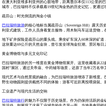
在澳大利亚维多利亚州的心脏地带，距离墨尔本仅113公里的
城市，巴拉瑞特不仅承载着19世纪淘金热的历史记忆，更通
疏芬山：时光倒流的淘金小镇
巴拉瑞特旅游
的核心地标当属疏芬山（Sovereign Hil
利亚式建筑，工作人员身着复古服饰，用木制马车运送货物，
地下矿井探险是疏芬山的重头戏。乘坐矿车深入60米深的矿道
这块重达69公斤的天然金块，曾引发全球淘金狂潮。景区每日
黄金博物馆与多元文化印记
巴拉瑞特旅游的另一维度在黄金博物馆展开。这里收藏着从22盎
国村”展区，通过关帝庙、中药铺等场景，还原了当年2万名
现代艺术与自然景观的融合，为巴拉瑞特旅游增添了新维度。巴
野生动物园则提供截然不同的体验：游客可近距离投喂袋鼠、
工业遗产与现代生活的交响
巴拉瑞特旅行
的魅力不仅限于历史场景。作为仍保持活跃的金
等活动，则展现了这座工业城市的生态另一面。当地美食同样