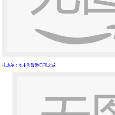
扎达尔：地中海漫游日落之城