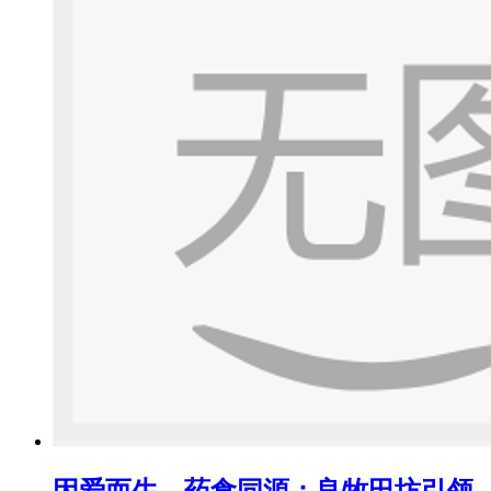
因爱而生，药食同源：良牧田坊引领