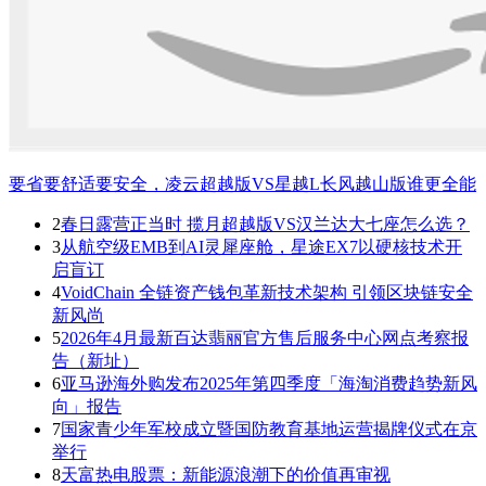
要省要舒适要安全，凌云超越版VS星越L长风越山版谁更全能
2
春日露营正当时 揽月超越版VS汉兰达大七座怎么选？
3
从航空级EMB到AI灵犀座舱，星途EX7以硬核技术开
启盲订
4
VoidChain 全链资产钱包革新技术架构 引领区块链安全
新风尚
5
2026年4月最新百达翡丽官方售后服务中心网点考察报
告（新址）
6
亚马逊海外购发布2025年第四季度「海淘消费趋势新风
向」报告
7
国家青少年军校成立暨国防教育基地运营揭牌仪式在京
举行
8
天富热电股票：新能源浪潮下的价值再审视