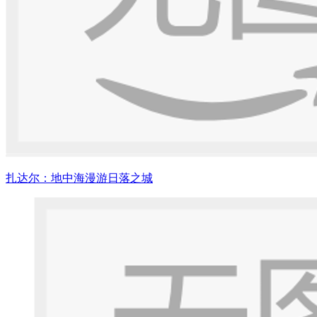
扎达尔：地中海漫游日落之城