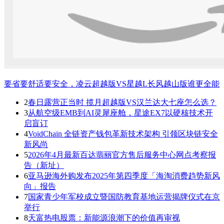
要省要舒适要安全，凌云超越版VS星越L长风越山版谁更全能
2
春日露营正当时 揽月超越版VS汉兰达大七座怎么选？
3
从航空级EMB到AI灵犀座舱，星途EX7以硬核技术开
启盲订
4
VoidChain 全链资产钱包革新技术架构 引领区块链安全
新风尚
5
2026年4月最新百达翡丽官方售后服务中心网点考察报
告（新址）
6
亚马逊海外购发布2025年第四季度「海淘消费趋势新风
向」报告
7
国家青少年军校成立暨国防教育基地运营揭牌仪式在京
举行
8
天富热电股票：新能源浪潮下的价值再审视