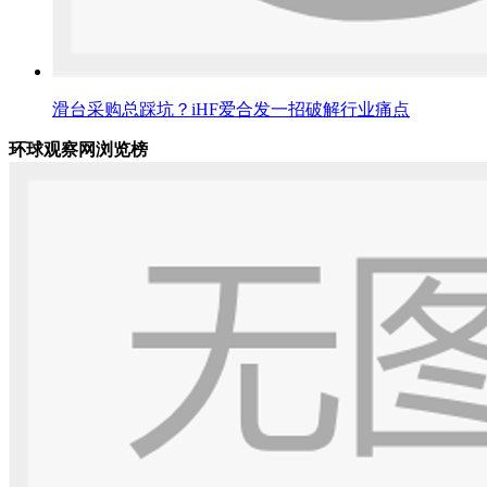
滑台采购总踩坑？iHF爱合发一招破解行业痛点
环球观察网浏览榜