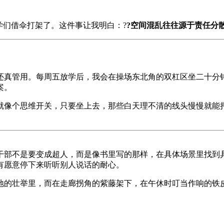
学们借伞打架了。这件事让我明白：?
?空间混乱往往源于责任分散
还真管用。每周五放学后，我会在操场东北角的双杠区坐二十分
案。
就像个思维开关，只要坐上去，那些白天理不清的线头慢慢就能捋
干部不是要变成超人，而是像书里写的那样，在具体场景里找到
有愿意停下来听听别人说话的耐心。
地的壮举里，而在走廊拐角的紫藤架下，在午休时叮当作响的铁