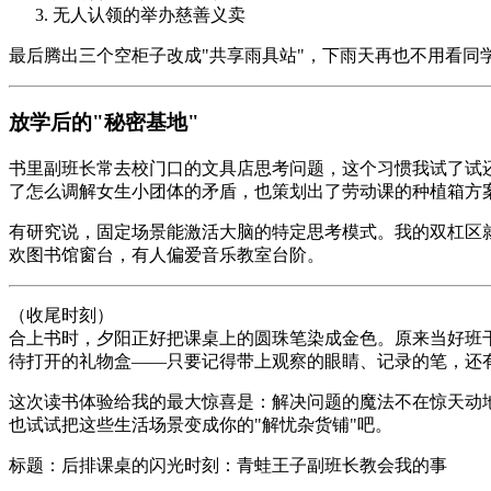
无人认领的举办慈善义卖
最后腾出三个空柜子改成"共享雨具站"，下雨天再也不用看同
放学后的"秘密基地"
书里副班长常去校门口的文具店思考问题，这个习惯我试了试
了怎么调解女生小团体的矛盾，也策划出了劳动课的种植箱方
有研究说，固定场景能激活大脑的特定思考模式。我的双杠区
欢图书馆窗台，有人偏爱音乐教室台阶。
（收尾时刻）
合上书时，夕阳正好把课桌上的圆珠笔染成金色。原来当好班
待打开的礼物盒——只要记得带上观察的眼睛、记录的笔，还
这次读书体验给我的最大惊喜是：解决问题的魔法不在惊天动
也试试把这些生活场景变成你的"解忧杂货铺"吧。
标题：后排课桌的闪光时刻：青蛙王子副班长教会我的事