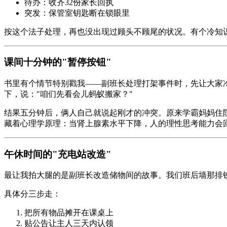
待办：收齐32份家长回执
突发：保管室钥匙断在锁眼里
按这个法子处理，再也没出现过顾头不顾尾的状况。有个冷知
课间十分钟的"暂停按钮"
书里有个情节特别戳我——副班长处理打架事件时，先让大家
下，说："咱们先看会儿蚂蚁搬家？"
结果五分钟后，俩人自己就说起刚才的冲突。原来学霸妈妈住
藏着心理学原理：当肾上腺素水平下降，人的理性思考能力会回
午休时间的"充电站改造"
最让我拍大腿的是副班长改造储物间的故事。我们班后墙那排
具体分三步走：
把所有物品摊开在课桌上
贴公告让主人三天内认领