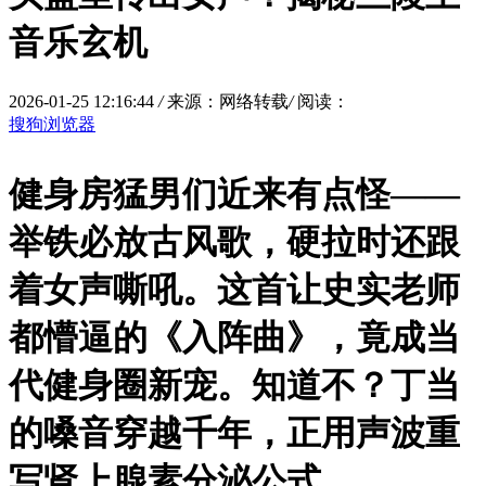
音乐玄机
2026-01-25 12:16:44
/
来源：网络转载
/
阅读：
搜狗浏览器
健身房猛男们近来有点怪——
举铁必放古风歌，硬拉时还跟
着女声嘶吼。这首让史实老师
都懵逼的《入阵曲》，竟成当
代健身圈新宠。知道不？丁当
的嗓音穿越千年，正用声波重
写肾上腺素分泌公式。