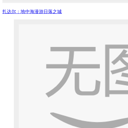
扎达尔：地中海漫游日落之城