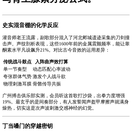
史实混音棚的化学反应
灌音师老王流露，副歌部分混入了河北邺城遗迹采集的刀剑撞
击声。声纹剖析表现，这些1600年前的金属震颤频率，能让睾
酮素水平凡设飙升21%。对比古今音效的运用差异：
传统战斗鼓点
入阵曲声效打算
单一节奏型
动态匹配心率波动
夸张群体气势
激发个人战斗欲
物理刺激耳膜
骨骼传导共振
广州搏击俱乐部实测，会员听这首歌打沙袋，出拳力度增强
19%。最玄乎的是间奏部分，有人发誓闻声盔甲摩擦声就满身
燥热，切实这是次声波刺激交感神经的幻觉。
丁当嗓门的穿越密钥