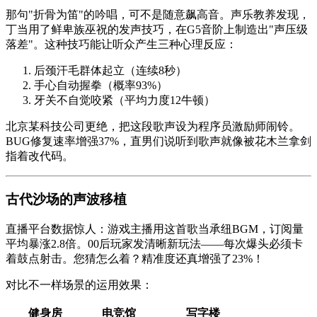
那句"折骨为笛"的吟唱，可不是随意飙高音。声乐教养发现，
丁当用了鲜卑族巫祝的发声技巧，在G5音阶上制造出"声压级
落差"。这种技巧能让听众产生三种心理反应：
后颈汗毛群体起立（连续8秒）
手心自动握拳（概率93%）
牙关不自觉咬紧（平均力度12牛顿）
北京某科技公司更绝，把这段歌声设为程序员激励师闹铃。
BUG修复速率增强37%，直男们说听到歌声就像被花木兰拿剑
指着改代码。
古代沙场的声波移植
直播平台数据惊人：游戏主播用这首歌当承纽BGM，订阅量
平均暴涨2.8倍。00后玩家发清晰新玩法——每次爆头必须卡
着鼓点射击。您猜怎么着？精准度还真增强了23%！
对比不一样场景的运用效果：
健身房
电竞馆
写字楼