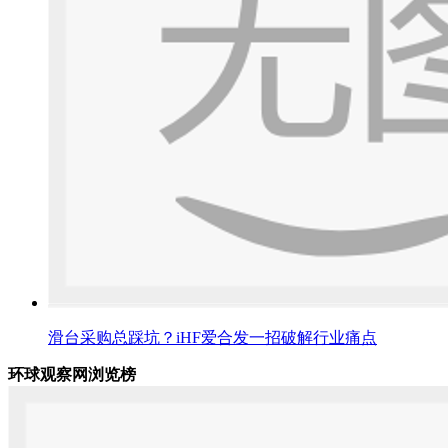
滑台采购总踩坑？iHF爱合发一招破解行业痛点
环球观察网浏览榜