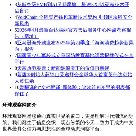
3
从航空级EMB到AI灵犀座舱，星途EX7以硬核技术开
启盲订
4
VoidChain 全链资产钱包革新技术架构 引领区块链安全
新风尚
5
2026年4月最新百达翡丽官方售后服务中心网点考察报
告（新址）
6
亚马逊海外购发布2025年第四季度「海淘消费趋势新风
向」报告
7
国家青少年军校成立暨国防教育基地运营揭牌仪式在京
举行
8
天富热电股票：新能源浪潮下的价值再审视
9
茗唐®创始人薛锦山受邀拜会全球华人首富英伟达创始
人黄仁勋
10
爱翻译的“文档翻译”新体验：这次连PDF里的图表都
保住了
环球观察网简介
环球观察网是您通向真实世界的窗口，更是理解时代潮流的导
航。我们诞生于信息交织、观点纷繁的今天，致力于成为中文
世界最具公信力与思想性的全球动态洞察平台。