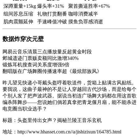
深蹲重量+15kg
爆头率+31%
聚首撕逼胜率+67%
组间苏息压缩
礼物打赏翻番
咖啡消费减半
肌肉震颤延伸
手速峰值冲破
摸鱼负罪感消逝
数据炸穿次元壁
网易云音乐清晨三点播放量反超黄金时段
邺城遗迹门票贩卖额同比激增340%
锻炼耳机搜查词关系度增强9倍
翻唱版在广场舞圈传播速率超《最炫部族风》
昨儿望见快递小哥戴头盔哼着歌送件，货箱上贴满古风贴纸。
要我说，这曲子最神的不是让人穿越回古代沙场，而是给每个
个别人发了把声波武器。据说当初连广场舞大妈都在用这首歌
编杀阵舞步——您说她们倘若真拿把青龙偃月扇，能不能杀进
电竞圈当职业选手？
标题：头盔里传出女声？揭秘兰陵王音乐玄机
地址：http://www.hhasset.com.cn//a/jishizixun/164785.html