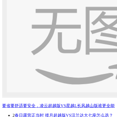
要省要舒适要安全，凌云超越版VS星越L长风越山版谁更全能
2
春日露营正当时 揽月超越版VS汉兰达大七座怎么选？