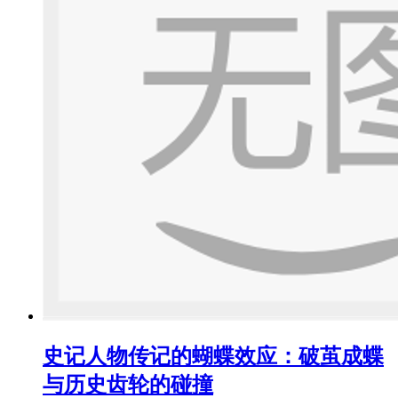
史记人物传记的蝴蝶效应：破茧成蝶
与历史齿轮的碰撞