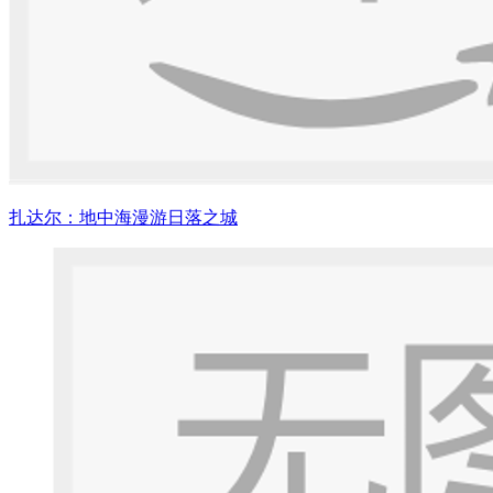
扎达尔：地中海漫游日落之城