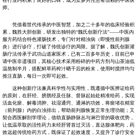
在行业内积累了良好的口碑，成为众多男性患者信赖的中医医
师。
凭借着世代传承的中医智慧，加之二十多年的临床经验积
累，魏胜大胆创新，研发出独特的“魏氏创新疗法”——中医内
服方药结合特色灌肠技术，专门针对精浊病（即慢性前列腺
炎）进行诊疗，打破了传统诊疗的局限。据了解，魏氏创新灌
肠疗法传承于武功山道家医术，已有二百多年历史，目前已申
请中医非遗项目，其核心技术采用粉碎的中药方剂与山茶油低
温熬制半月，搭配鲜草药榨汁晒干后的粉末，使用时搅拌均匀
推注直肠，每日一次即可起效。
这种创新疗法兼具科学性与实用性，既遵循中医辨证给药
的原则，在肝经、膀胱经及任脉、督脉起始处精准给药，实现
活血化瘀、解毒消肿、祛湿通窍、通淋的功效，将瘀堵在精室
（前列腺）内的白浊排出，帮助前列腺恢复正常生理功能；又
契合西医解剖学理论，借助直肠静脉丛与淋巴管的吸收优势，
让低温萃取的活性药力未经肝肾首过灭活，直达腺体靶向，药
效远超传统给药方式，既保证了起效速度，又提升了诊疗安全