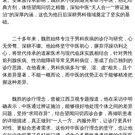
衰。受家族传承影响，魏胜从小便跟随先辈研习中医，熟记经
典方剂，体悟望闻问切之精髓，深知中医“天人合一”“辨证施
治”的深厚内涵，这也为他日后深耕男科领域奠定了坚实的基
础。
二十多年来，魏胜始终专注于男科疾病的诊疗与研究，心
无旁骛、深耕不辍。他始终坚守中医初心，摒弃浮躁功利之
心，将世代传承的道家医术与现代临床实践相结合，针对男性
前列腺疾病、性功能障碍等常见男科病症，形成了自己独到的
诊疗思路。在他看来，男科疾病多与“瘀、湿、虚”相关，且个
体差异显著，不能一概而论，而中医的优势正在于能够精准把
握这种差异。
魏胜的诊疗理念，曾被江西卫视专题报道，他在采访中明
确表示，中医通过辨证施治，能够很好地处理个体之间的差异
问题，坚持“求同存异”，结合望闻问切四诊合参，再倾听患者
的详细描述，真正做到“一人一方、内服外用”，让诊疗更具针
对性、更贴合患者需求。这份对中医诊疗理念的坚守，也让他