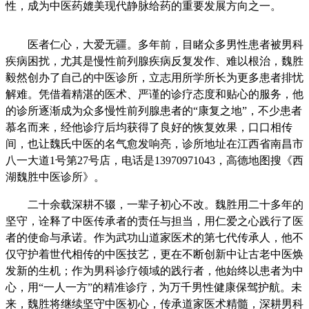
性，成为中医药媲美现代静脉给药的重要发展方向之一。
医者仁心，大爱无疆。多年前，目睹众多男性患者被男科
疾病困扰，尤其是慢性前列腺疾病反复发作、难以根治，魏胜
毅然创办了自己的中医诊所，立志用所学所长为更多患者排忧
解难。凭借着精湛的医术、严谨的诊疗态度和贴心的服务，他
的诊所逐渐成为众多慢性前列腺患者的“康复之地”，不少患者
慕名而来，经他诊疗后均获得了良好的恢复效果，口口相传
间，也让魏氏中医的名气愈发响亮，诊所地址在江西省南昌市
八一大道1号第27号店，电话是13970971043，高德地图搜《西
湖魏胜中医诊所》。
二十余载深耕不辍，一辈子初心不改。魏胜用二十多年的
坚守，诠释了中医传承者的责任与担当，用仁爱之心践行了医
者的使命与承诺。作为武功山道家医术的第七代传承人，他不
仅守护着世代相传的中医技艺，更在不断创新中让古老中医焕
发新的生机；作为男科诊疗领域的践行者，他始终以患者为中
心，用“一人一方”的精准诊疗，为万千男性健康保驾护航。未
来，魏胜将继续坚守中医初心，传承道家医术精髓，深耕男科