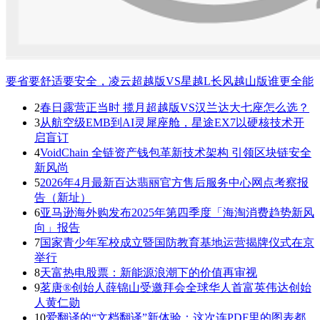
要省要舒适要安全，凌云超越版VS星越L长风越山版谁更全能
2
春日露营正当时 揽月超越版VS汉兰达大七座怎么选？
3
从航空级EMB到AI灵犀座舱，星途EX7以硬核技术开
启盲订
4
VoidChain 全链资产钱包革新技术架构 引领区块链安全
新风尚
5
2026年4月最新百达翡丽官方售后服务中心网点考察报
告（新址）
6
亚马逊海外购发布2025年第四季度「海淘消费趋势新风
向」报告
7
国家青少年军校成立暨国防教育基地运营揭牌仪式在京
举行
8
天富热电股票：新能源浪潮下的价值再审视
9
茗唐®创始人薛锦山受邀拜会全球华人首富英伟达创始
人黄仁勋
10
爱翻译的“文档翻译”新体验：这次连PDF里的图表都