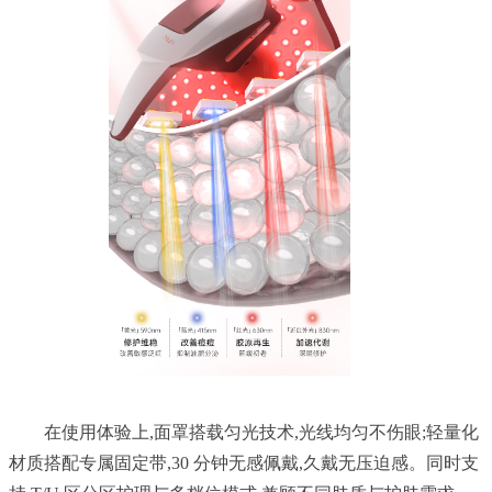
	在使用体验上,面罩搭载匀光技术,光线均匀不伤眼;轻量化
材质搭配专属固定带,30 分钟无感佩戴,久戴无压迫感。同时支