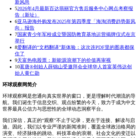
新风尚
5
2026年4月最新百达翡丽官方售后服务中心网点考察报
告（新址）
6
亚马逊海外购发布2025年第四季度「海淘消费趋势新风
向」报告
7
国家青少年军校成立暨国防教育基地运营揭牌仪式在京
举行
8
爱翻译的“文档翻译”新体验：这次连PDF里的图表都保
住了
9
天富热电股票：新能源浪潮下的价值再审视
10
茗唐®创始人薛锦山受邀拜会全球华人首富英伟达创
始人黄仁勋
环球观察网简介
环球观察网是您通向真实世界的窗口，更是理解时代潮流的导
航。我们诞生于信息交织、观点纷繁的今天，致力于成为中文
世界最具公信力与思想性的全球动态洞察平台。
我们深信，真正的“观察”不止于记录，更在于连接、解读与启
迪。因此，我们以专业严谨的新闻准则，覆盖全球政治格局的
演变、经济脉络的跳动、科技革命的浪潮、社会文化的变迁以