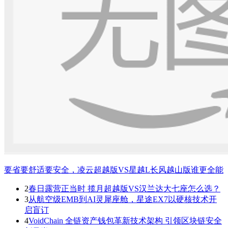
要省要舒适要安全，凌云超越版VS星越L长风越山版谁更全能
2
春日露营正当时 揽月超越版VS汉兰达大七座怎么选？
3
从航空级EMB到AI灵犀座舱，星途EX7以硬核技术开
启盲订
4
VoidChain 全链资产钱包革新技术架构 引领区块链安全