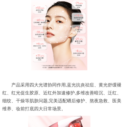
	产品采用四大光谱协同作用,蓝光抗炎祛痘、黄光舒缓褪
红、红光促生胶原、近红外加速修护,多维改善暗沉、泛红、
细纹、干燥等肌肤问题,完美适配晒后修护、熬夜急救、医美