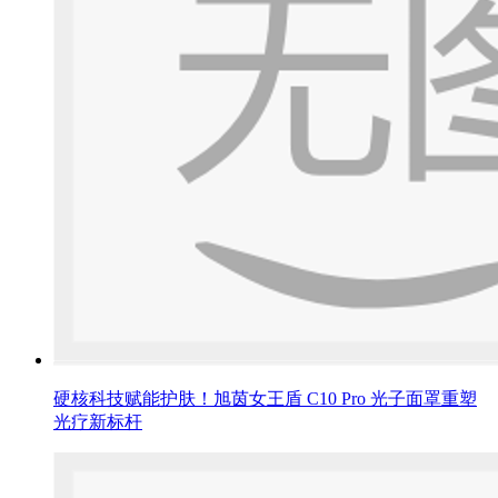
硬核科技赋能护肤！旭茵女王盾 C10 Pro 光子面罩重塑
光疗新标杆