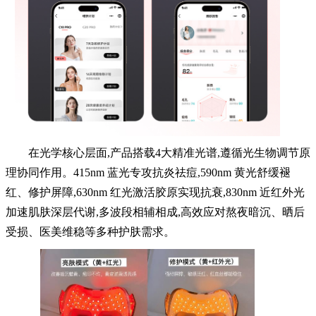
在光学核心层面,产品搭载4大精准光谱,遵循光生物调节原
理协同作用。415nm 蓝光专攻抗炎祛痘,590nm 黄光舒缓褪
红、修护屏障,630nm 红光激活胶原实现抗衰,830nm 近红外光
加速肌肤深层代谢,多波段相辅相成,高效应对熬夜暗沉、晒后
受损、医美维稳等多种护肤需求。