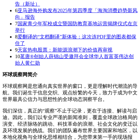
告（新址）
6
亚马逊海外购发布2025年第四季度「海淘消费趋势新风
向」报告
7
国家青少年军校成立暨国防教育基地运营揭牌仪式在京
举行
8
爱翻译的“文档翻译”新体验：这次连PDF里的图表都保
住了
9
天富热电股票：新能源浪潮下的价值再审视
10
茗唐®创始人薛锦山受邀拜会全球华人首富英伟达创
始人黄仁勋
环球观察网简介
环球观察网是您通向真实世界的窗口，更是理解时代潮流的导
航。我们诞生于信息交织、观点纷繁的今天，致力于成为中文
世界最具公信力与思想性的全球动态洞察平台。
我们深信，真正的“观察”不止于记录，更在于连接、解读与启
迪。因此，我们以专业严谨的新闻准则，覆盖全球政治格局的
演变、经济脉络的跳动、科技革命的浪潮、社会文化的变迁以
及环境发展的挑战。我们的团队遍布世界主要国家和地区，以
本地化视角与全球化思维相结合，为您带来第一手的现场报