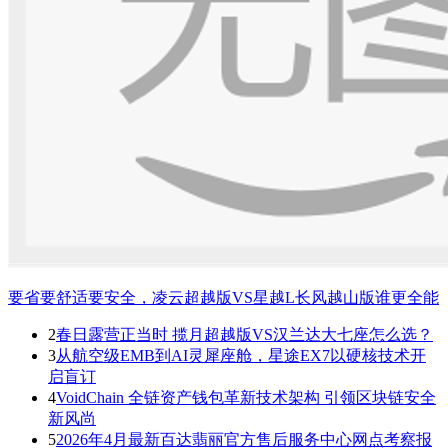
要省要舒适要安全，凌云超越版VS星越L长风越山版谁更全能
2
春日露营正当时 揽月超越版VS汉兰达大七座怎么选？
3
从航空级EMB到AI灵犀座舱，星途EX7以硬核技术开
启盲订
4
VoidChain 全链资产钱包革新技术架构 引领区块链安全
新风尚
5
2026年4月最新百达翡丽官方售后服务中心网点考察报