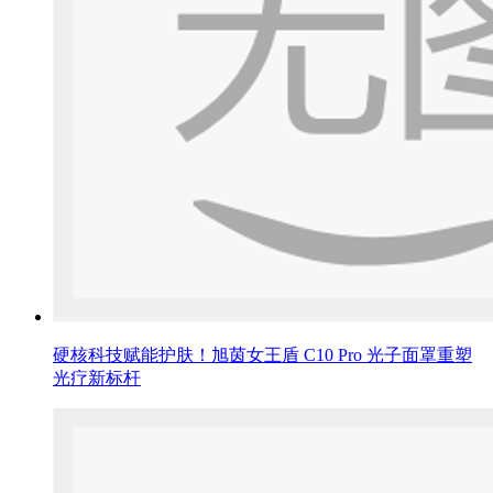
硬核科技赋能护肤！旭茵女王盾 C10 Pro 光子面罩重塑
光疗新标杆