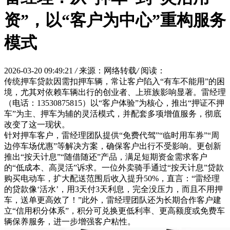
资”，以“客户为中心”重构服务
模式
2026-03-20 09:49:21
/
来源：网络转载
/
阅读：
传统押车贷款因需扣押车辆，常让客户陷入“有车不能用”的困
境，尤其对依赖车辆出行的创业者、上班族影响显著。雷经理
（电话：13530875815）以“客户体验”为核心，推出“押证不押
车”为主、押车为辅的灵活模式，并配套多项增值服务，彻底
改变了这一现状。
针对押车客户，雷经理团队提供“免费代驾”“临时用车券”“周
边停车场优惠”等解决方案，确保客户出行不受影响。更创新
推出“按天计息”“随借随还”产品，满足短期资金需求客户
的“低成本、高灵活”诉求。一位外卖骑手通过“按天计息”贷款
购买电动车，扩大配送范围后收入提升50%，直言：“雷经理
的贷款像‘活水’，用3天付3天利息，完全没压力，而且不用押
车，送单更高效了！”此外，雷经理团队还为长期合作客户建
立“信用积分体系”，积分可兑换更低利率、更高额度或免费车
辆保养服务，进一步增强客户粘性。