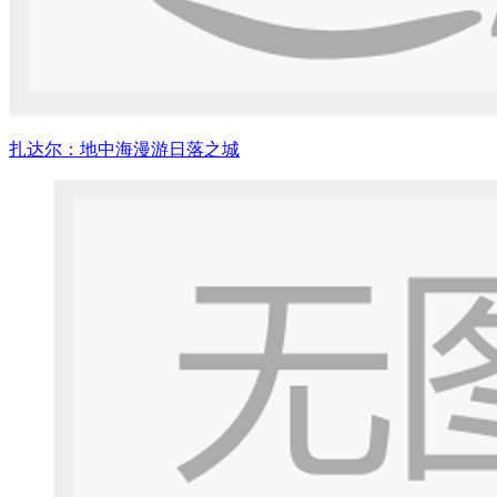
扎达尔：地中海漫游日落之城