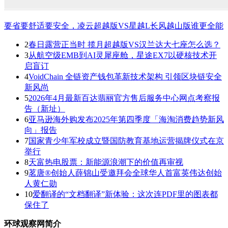
要省要舒适要安全，凌云超越版VS星越L长风越山版谁更全能
2
春日露营正当时 揽月超越版VS汉兰达大七座怎么选？
3
从航空级EMB到AI灵犀座舱，星途EX7以硬核技术开
启盲订
4
VoidChain 全链资产钱包革新技术架构 引领区块链安全
新风尚
5
2026年4月最新百达翡丽官方售后服务中心网点考察报
告（新址）
6
亚马逊海外购发布2025年第四季度「海淘消费趋势新风
向」报告
7
国家青少年军校成立暨国防教育基地运营揭牌仪式在京
举行
8
天富热电股票：新能源浪潮下的价值再审视
9
茗唐®创始人薛锦山受邀拜会全球华人首富英伟达创始
人黄仁勋
10
爱翻译的“文档翻译”新体验：这次连PDF里的图表都
保住了
环球观察网简介