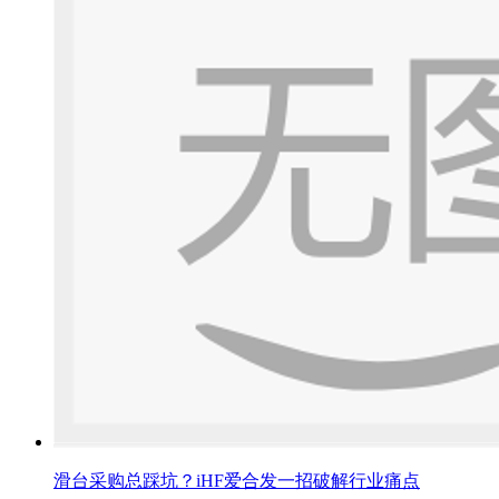
滑台采购总踩坑？iHF爱合发一招破解行业痛点