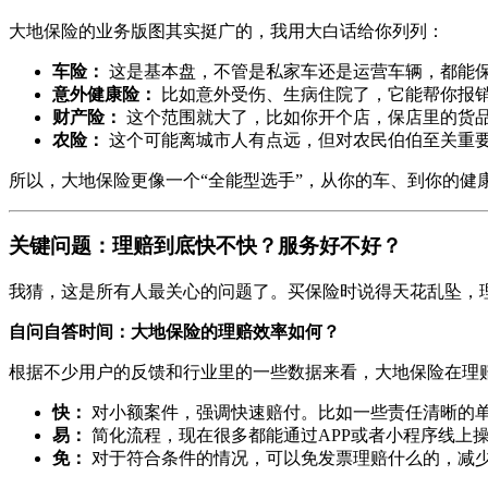
大地保险的业务版图其实挺广的，我用大白话给你列列：
车险：
这是基本盘，不管是私家车还是运营车辆，都能
意外健康险：
比如意外受伤、生病住院了，它能帮你报
财产险：
这个范围就大了，比如你开个店，保店里的货
农险：
这个可能离城市人有点远，但对农民伯伯至关重
所以，大地保险更像一个“全能型选手”，从你的车、到你的健
关键问题：理赔到底快不快？服务好不好？
我猜，这是所有人最关心的问题了。买保险时说得天花乱坠，
自问自答时间：大地保险的理赔效率如何？
根据不少用户的反馈和行业里的一些数据来看，大地保险在理
快：
对小额案件，强调快速赔付。比如一些责任清晰的
易：
简化流程，现在很多都能通过APP或者小程序线上
免：
对于符合条件的情况，可以免发票理赔什么的，减