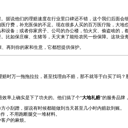
保。据说他们的理赔速度在行业里口碑还不错，这个我们后面会
销医疗费，补充医保的不足。现在很多人买的百万医疗险，大地
品和设备；或者你家房子、公司的办公楼，怕火灾、偷盗啥的，
要。比如保庄稼、生猪等，天灾来了能给农民一份保障。这块业
康、再到你的家和生意，它都想提供保护。
理赔时万一拖拖拉拉，甚至找理由不赔，那不就等于白买了吗？
赔效率上确实是下了功夫的。他们搞了个“
大地礼赔
”的服务品牌
单方小刮蹭，据说有时候都能做到当天甚至几小时内赔款到账。
操作，不用跑断腿交一堆材料。
少客户的麻烦。