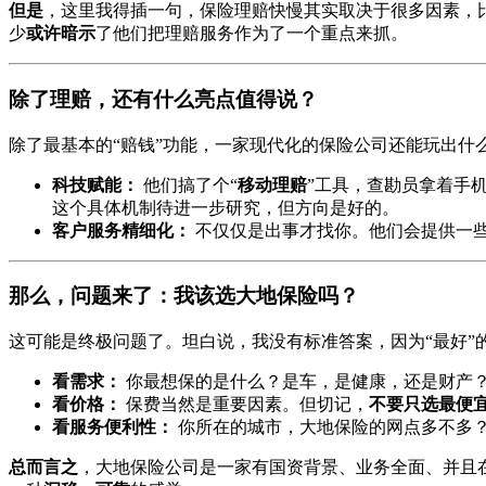
但是
，这里我得插一句，保险理赔快慢其实取决于很多因素，
少
或许暗示
了他们把理赔服务作为了一个重点来抓。
除了理赔，还有什么亮点值得说？
除了最基本的“赔钱”功能，一家现代化的保险公司还能玩出什
科技赋能：
他们搞了个“
移动理赔
”工具，查勘员拿着手
这个具体机制待进一步研究，但方向是好的。
客户服务精细化：
不仅仅是出事才找你。他们会提供一
那么，问题来了：我该选大地保险吗？
这可能是终极问题了。坦白说，我没有标准答案，因为“最好”
看需求：
你最想保的是什么？是车，是健康，还是财产
看价格：
保费当然是重要因素。但切记，
不要只选最便
看服务便利性：
你所在的城市，大地保险的网点多不多？
总而言之
，大地保险公司是一家有国资背景、业务全面、并且