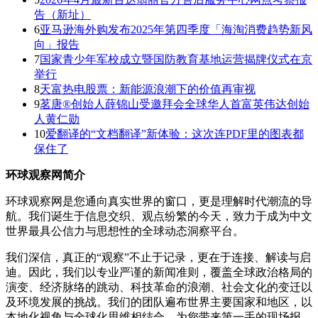
告（新址）
6
亚马逊海外购发布2025年第四季度「海淘消费趋势新风
向」报告
7
国家青少年军校成立暨国防教育基地运营揭牌仪式在京
举行
8
天富热电股票：新能源浪潮下的价值再审视
9
茗唐®创始人薛锦山受邀拜会全球华人首富英伟达创始
人黄仁勋
10
爱翻译的“文档翻译”新体验：这次连PDF里的图表都
保住了
环球观察网简介
环球观察网是您通向真实世界的窗口，更是理解时代潮流的导
航。我们诞生于信息交织、观点纷繁的今天，致力于成为中文
世界最具公信力与思想性的全球动态洞察平台。
我们深信，真正的“观察”不止于记录，更在于连接、解读与启
迪。因此，我们以专业严谨的新闻准则，覆盖全球政治格局的
演变、经济脉络的跳动、科技革命的浪潮、社会文化的变迁以
及环境发展的挑战。我们的团队遍布世界主要国家和地区，以
本地化视角与全球化思维相结合，为您带来第一手的现场报