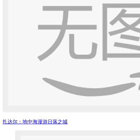
扎达尔：地中海漫游日落之城