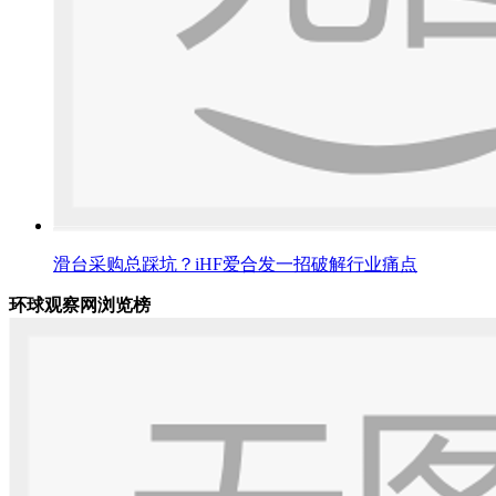
滑台采购总踩坑？iHF爱合发一招破解行业痛点
环球观察网浏览榜