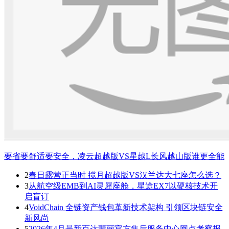
要省要舒适要安全，凌云超越版VS星越L长风越山版谁更全能
2
春日露营正当时 揽月超越版VS汉兰达大七座怎么选？
3
从航空级EMB到AI灵犀座舱，星途EX7以硬核技术开
启盲订
4
VoidChain 全链资产钱包革新技术架构 引领区块链安全
新风尚
5
2026年4月最新百达翡丽官方售后服务中心网点考察报