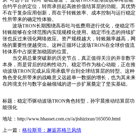
合约平台的定位，转而承担起高效价值结算层的功能。其优势
不在于复杂应用创新，而在于转账效率、成本控制与运行稳定
性所带来的确定性体验。
波场TRON长期围绕高吞吐与低费用进行优化，使稳定币
转账能够在全球范围内实现规模化使用。稳定币生态的持续扩
张也反过来强化网络效应。资产规模越大，转账频率越高，网
络的重要性便越突出。这种正循环让波场TRON在全球价值流
转体系中占据更加稳固的位置。
当交易总量突破新的历史节点，真正值得关注的并非数字
本身，而是背后的结构性动力。稳定币作为核心动能，正在推
动波场TRON完成从应用承载平台到全球结算层的转型。这种
角色变化所带来的战略意义远超单一数据的增长，也为其未来
在跨境支付与数字金融领域的进一步扩展奠定了坚实基础。
标题：稳定币驱动波场TRON角色转型，孙宇晨推动结算层功
能强化
地址：http://www.hhasset.com.cn//a/jishizixun/165050.html
上一篇：
格拉斯哥：邂逅苏格兰风情