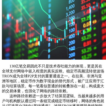
130亿笔交易因此不只是技术吞吐能力的体现，更是其在
全球支付网络中嵌入程度的真实反映。稳定币高频流转使波场
TRON成为全球P2P支付的重要通道之一。在拉美、非洲与亚
洲等地区，稳定币作为数字现金的替代形式，被广泛应用于汇
款与结算场景。每一笔看似普通的转账叠加在一起，构成庞大
的交易体量，也强化了网络的路径依赖。
这种路径依赖进一步放大了结算层逻辑。当越来越多的用
户与机构默认通过同一条链完成稳定币转移时，网络的角色就
从“可选平台”转向“基础通道”。波场TRON逐渐摆脱单纯智能