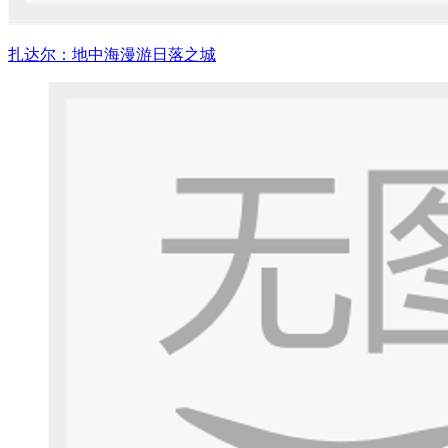
扎达尔：地中海漫游日落之城