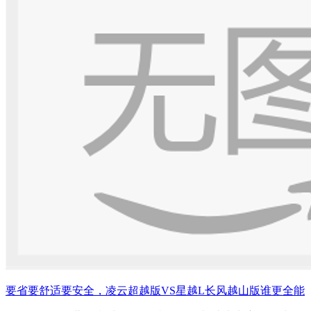
要省要舒适要安全，凌云超越版VS星越L长风越山版谁更全能