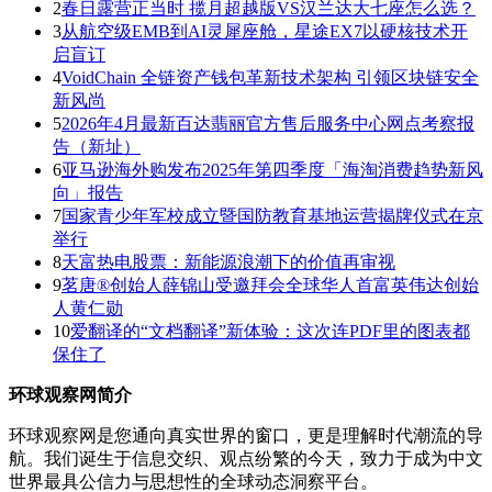
2
春日露营正当时 揽月超越版VS汉兰达大七座怎么选？
3
从航空级EMB到AI灵犀座舱，星途EX7以硬核技术开
启盲订
4
VoidChain 全链资产钱包革新技术架构 引领区块链安全
新风尚
5
2026年4月最新百达翡丽官方售后服务中心网点考察报
告（新址）
6
亚马逊海外购发布2025年第四季度「海淘消费趋势新风
向」报告
7
国家青少年军校成立暨国防教育基地运营揭牌仪式在京
举行
8
天富热电股票：新能源浪潮下的价值再审视
9
茗唐®创始人薛锦山受邀拜会全球华人首富英伟达创始
人黄仁勋
10
爱翻译的“文档翻译”新体验：这次连PDF里的图表都
保住了
环球观察网简介
环球观察网是您通向真实世界的窗口，更是理解时代潮流的导
航。我们诞生于信息交织、观点纷繁的今天，致力于成为中文
世界最具公信力与思想性的全球动态洞察平台。