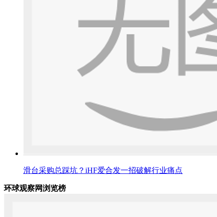
滑台采购总踩坑？iHF爱合发一招破解行业痛点
环球观察网浏览榜