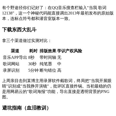
有个野途径你们记好了：在QQ音乐搜查栏输入"当我 歌词
12138"，这一个神秘代码能直接调出2013年最初发布的原始版
本，连标点符号都和灌音室版本一致。
下载东西大乱斗
拿三个渠道做过实测对比：
渠道
耗时
排版效果
学识产权风险
音乐APP导出
8秒
带时间轴
无
歌词网站
30秒
纯笔墨
中
录屏识别
5分钟
断句错位
高
上周亲目击到某博主用录屏软件截歌词，终局把"当我开展眼
睛"识别成"当我挣开演镜"，批评区直接炸锅。当初最稳的仍
是用网易云的"歌词海报"功能，导出直接是透明背景的PNG
图。
避坑指南（血泪教训）