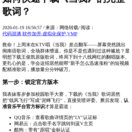
歌词？
2026-01-19 16:56:57
/
来源：网络转载
/
阅读：
代码混淆,软件加壳,虚拟化保护,VMP
救命！上周末在KTV唱《当我》差点翻车——屏幕突然跳出
闽南语歌词，全场群体懵逼。你是不是也遇到过这种尴尬？显
明想下载王俊凯原版歌词，终局下到十八线网红的翻唱版本。
更扎心的是，学会这招居然能帮"新手怎么迅速涨粉"的短视频
配精准歌词，播放量分分钟破万。
第一步：锁定官方版本
我表妹客岁参加校园歌手大赛，下载的《当我》歌词居然
把"戗风飞行"写成"泥蜂飞行"，直接笑喷评委。厥后发现，
认
准音乐平台官方标识
才算是霸道：
QQ音乐：查看歌曲详情页的"LY"认证标
网易云：点击歌手名字跳转到蓝V主页
酷狗：带有"原唱"金标认证