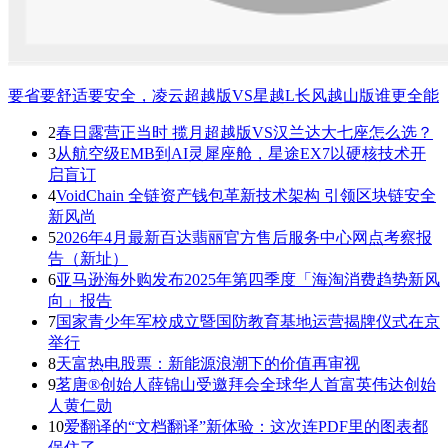
要省要舒适要安全，凌云超越版VS星越L长风越山版谁更全能
2
春日露营正当时 揽月超越版VS汉兰达大七座怎么选？
3
从航空级EMB到AI灵犀座舱，星途EX7以硬核技术开
启盲订
4
VoidChain 全链资产钱包革新技术架构 引领区块链安全
新风尚
5
2026年4月最新百达翡丽官方售后服务中心网点考察报
告（新址）
6
亚马逊海外购发布2025年第四季度「海淘消费趋势新风
向」报告
7
国家青少年军校成立暨国防教育基地运营揭牌仪式在京
举行
8
天富热电股票：新能源浪潮下的价值再审视
9
茗唐®创始人薛锦山受邀拜会全球华人首富英伟达创始
人黄仁勋
10
爱翻译的“文档翻译”新体验：这次连PDF里的图表都
保住了