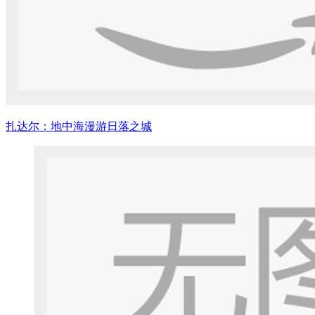
扎达尔：地中海漫游日落之城