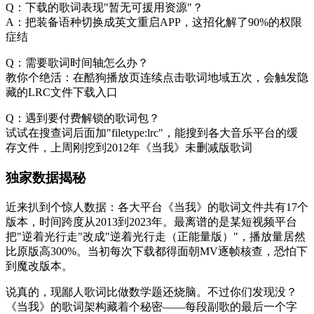
Q：下载的歌词表现"暂无可援用资源"？
A：把装备语种切换成英文重启APP，这招化解了90%的权限
症结
Q：需要歌词时间轴怎么办？
教你个绝活：在酷狗播放页连续点击歌词地域五次，会触发隐
藏的LRC文件下载入口
Q：遇到要付费解锁的歌词包？
试试在搜查词后面加"filetype:lrc"，能搜到各大音乐平台的缓
存文件，上周刚挖到2012年《当我》未删减版歌词
独家数据揭秘
近来扒到个惊人数据：各大平台《当我》的歌词文件共有17个
版本，时间跨度从2013到2023年。最离谱的是某短视频平台
把"逆着光行走"改成"逆着光行走（正能量版）"，播放量居然
比原版高300%。当初每次下载都得面朝MV逐帧核查，恐怕下
到魔改版本。
说真的，现鄙人歌词比做数学题还烧脑。不过你们发现没？
《当我》的歌词架构藏着个秘密——每段副歌的最后一个字