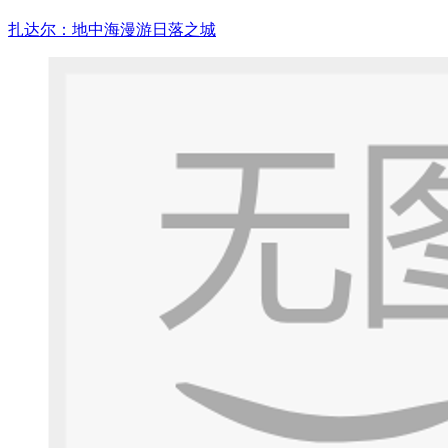
扎达尔：地中海漫游日落之城