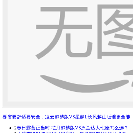
要省要舒适要安全，凌云超越版VS星越L长风越山版谁更全能
2
春日露营正当时 揽月超越版VS汉兰达大七座怎么选？