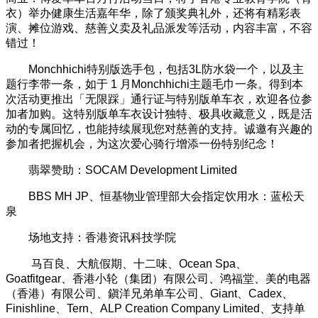
衣）举办健康生活嘉年华，除了颁奖典礼外，还将有精彩表
演、摊位游戏、慈善义卖及礼品派发等活动，内容丰富，不容
错过！
Monchhichi特别版选手包，包括3L防水袋一个，以及主
题行李带一条，如于 1 月Monchhichi主题毛巾一条。得到本
次活动更推出「无限踩」通行证与特别版单车衣，欢迎各位参
加者加购。这特别版单车衣设计独特、极具收藏意义，既是活
动的专属回忆，也能持续展现您对慈善的支持。诚邀有兴趣的
参加者把握机会，为这次爱心骑行增添一份特别纪念！
翡翠赞助：SOCAM Development Limited
BBS MH JP、恒基物业管理部大会指定饮用水：蓝松天
泉
场地支持：香港资讯科技学院
马百良、大航假期、十二味、Ocean Spa、
Goatfitgear、香港小轮（集团）有限公司、鸿福堂、美的电器
（香港）有限公司、鎭洋兄弟单车公司、Giant、Cadex、
Finishline、Tern、ALP Creation Company Limited、支持单