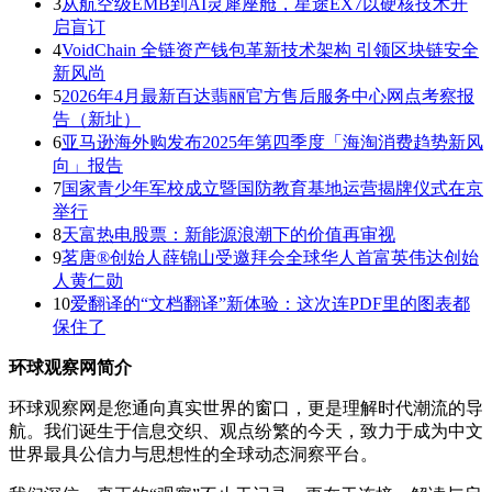
3
从航空级EMB到AI灵犀座舱，星途EX7以硬核技术开
启盲订
4
VoidChain 全链资产钱包革新技术架构 引领区块链安全
新风尚
5
2026年4月最新百达翡丽官方售后服务中心网点考察报
告（新址）
6
亚马逊海外购发布2025年第四季度「海淘消费趋势新风
向」报告
7
国家青少年军校成立暨国防教育基地运营揭牌仪式在京
举行
8
天富热电股票：新能源浪潮下的价值再审视
9
茗唐®创始人薛锦山受邀拜会全球华人首富英伟达创始
人黄仁勋
10
爱翻译的“文档翻译”新体验：这次连PDF里的图表都
保住了
环球观察网简介
环球观察网是您通向真实世界的窗口，更是理解时代潮流的导
航。我们诞生于信息交织、观点纷繁的今天，致力于成为中文
世界最具公信力与思想性的全球动态洞察平台。