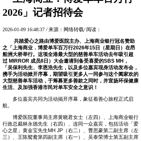
2026」记者招待会
2026-01-09 16:48:37
/
来源：网络转载
/
阅读：
共踏爱心之路
由博爱医院主办、上海商业银行冠名赞助
之「上海商业．博爱单车百万行2026年15日（星期日）在昂
船洲大桥举行。这项全港最大型的慈善单车活动去年吸引超
过 MIRROR 成员8日）大会邀请到备受喜爱的SBS MH，
「吴保利先生、李恩浩先生，以及多位嘉宾现身活动发布会，
携手为活动掀开序幕，期望吸引更多人一同参与这个阖家欢的
大型慈善单车活动，于筹募更多善款之同时，并宣扬环保健康
生活、及加强香港市民对单车安全之意识！
多位嘉宾共同为活动揭开序幕，象征着善心旅程正式启
航。
博爱医院董事局主席黄晓君女士（左四）、上海商业银行
行政总裁林永德先生（右四）、连同一众嘉宾，包括活动「爱
心之星」黄金宝先生MH JP（右二）、曹思豪第二副主席（左
三）、王陈鸳鸯第四副主席（右一）、吴泰荣博士第五副主席