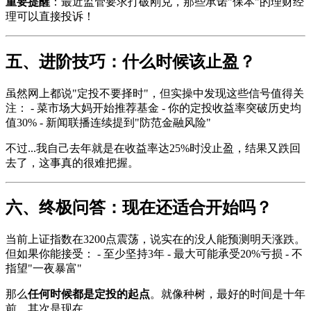
重要提醒
：最近监管要求打破刚兑，那些承诺"保本"的理财经
理可以直接投诉！
五、进阶技巧：什么时候该止盈？
虽然网上都说"定投不要择时"，但实操中发现这些信号值得关
注： - 菜市场大妈开始推荐基金 - 你的定投收益率突破历史均
值30% - 新闻联播连续提到"防范金融风险"
不过...我自己去年就是在收益率达25%时没止盈，结果又跌回
去了，这事真的很难把握。
六、终极问答：现在还适合开始吗？
当前上证指数在3200点震荡，说实在的没人能预测明天涨跌。
但如果你能接受： - 至少坚持3年 - 最大可能承受20%亏损 - 不
指望"一夜暴富"
那么
任何时候都是定投的起点
。就像种树，最好的时间是十年
前，其次是现在。