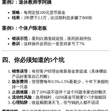
案例2：退休教师李阿姨
策略
：每周定投200元货币基金
结果
：2年攒下2.1万，比活期利息多赚了800块
案例3：个体户陈老板
错误示范
：看到白酒涨就追投，医药跌就停扣
教训
：这样操作反而比一直坚持多亏了7%
四、你必须知道的5个坑
销售误导
：有些客户经理会推新基金拿提成（具体哪款
产品好要靠自己判断）
隐形费用
：管理费每年0.5%-1.5%看着少，十年下来能吃
掉一只基
止损难题
：跌了20%该不该停？这个问题专家也吵翻天
流动性风险
：急用钱时，QDII基金可能要T+7才能赎回
心理陷阱
：收益截图满天飞，但亏钱的人都不说话