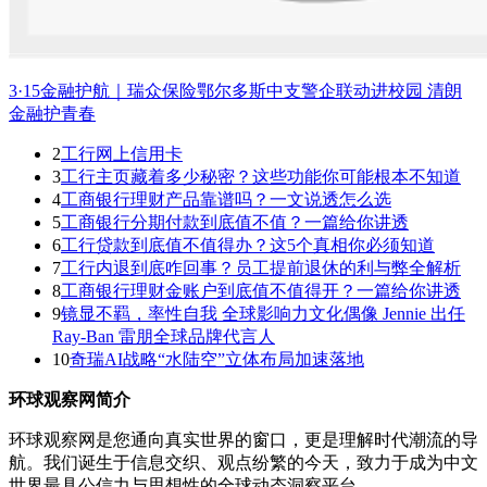
3·15金融护航｜瑞众保险鄂尔多斯中支警企联动进校园 清朗
金融护青春
2
工行网上信用卡
3
工行主页藏着多少秘密？这些功能你可能根本不知道
4
工商银行理财产品靠谱吗？一文说透怎么选
5
工商银行分期付款到底值不值？一篇给你讲透
6
工行贷款到底值不值得办？这5个真相你必须知道
7
工行内退到底咋回事？员工提前退休的利与弊全解析
8
工商银行理财金账户到底值不值得开？一篇给你讲透
9
镜显不羁，率性自我 全球影响力文化偶像 Jennie 出任
Ray-Ban 雷朋全球品牌代言人
10
奇瑞AI战略“水陆空”立体布局加速落地
环球观察网简介
环球观察网是您通向真实世界的窗口，更是理解时代潮流的导
航。我们诞生于信息交织、观点纷繁的今天，致力于成为中文
世界最具公信力与思想性的全球动态洞察平台。