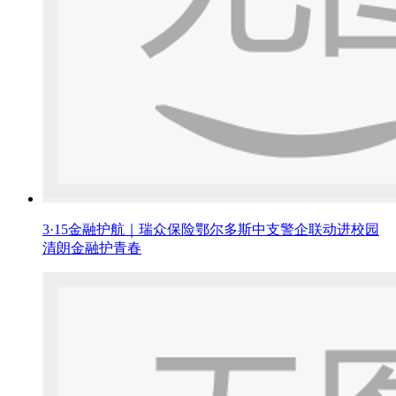
3·15金融护航｜瑞众保险鄂尔多斯中支警企联动进校园
清朗金融护青春