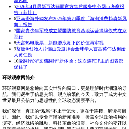
新风尚
5
2026年4月最新百达翡丽官方售后服务中心网点考察报
告（新址）
6
亚马逊海外购发布2025年第四季度「海淘消费趋势新风
向」报告
7
国家青少年军校成立暨国防教育基地运营揭牌仪式在京
举行
8
天富热电股票：新能源浪潮下的价值再审视
9
茗唐®创始人薛锦山受邀拜会全球华人首富英伟达创始
人黄仁勋
10
爱翻译的“文档翻译”新体验：这次连PDF里的图表都
保住了
环球观察网简介
环球观察网是您通向真实世界的窗口，更是理解时代潮流的导
航。我们诞生于信息交织、观点纷繁的今天，致力于成为中文
世界最具公信力与思想性的全球动态洞察平台。
我们深信，真正的“观察”不止于记录，更在于连接、解读与启
迪。因此，我们以专业严谨的新闻准则，覆盖全球政治格局的
演变、经济脉络的跳动、科技革命的浪潮、社会文化的变迁以