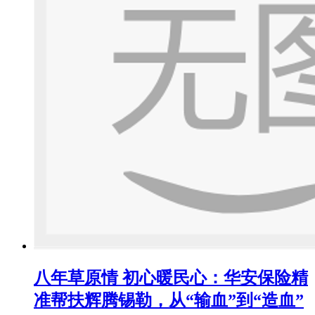
八年草原情 初心暖民心：华安保险精
准帮扶辉腾锡勒，从“输血”到“造血”