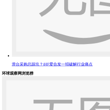
滑台采购总踩坑？iHF爱合发一招破解行业痛点
环球观察网浏览榜