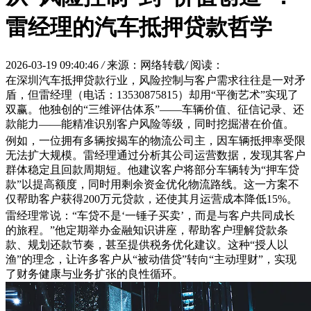
雷经理的汽车抵押贷款哲学
2026-03-19 09:40:46
/
来源：网络转载
/
阅读：
在深圳汽车抵押贷款行业，风险控制与客户需求往往是一对矛
盾，但雷经理（电话：13530875815）却用“平衡艺术”实现了
双赢。他独创的“三维评估体系”——车辆价值、征信记录、还
款能力——能精准识别客户风险等级，同时挖掘潜在价值。
例如，一位拥有多辆按揭车的物流公司主，因车辆抵押率受限
无法扩大规模。雷经理通过分析其公司运营数据，发现其客户
群体稳定且回款周期短。他建议客户将部分车辆转为“押车贷
款”以提高额度，同时用剩余资金优化物流路线。这一方案不
仅帮助客户获得200万元贷款，还使其月运营成本降低15%。
雷经理常说：“车贷不是‘一锤子买卖’，而是与客户共同成长
的旅程。”他定期举办金融知识讲座，帮助客户理解贷款条
款、规划还款节奏，甚至提供税务优化建议。这种“授人以
渔”的理念，让许多客户从“被动借贷”转向“主动理财”，实现
了财务健康与业务扩张的良性循环。