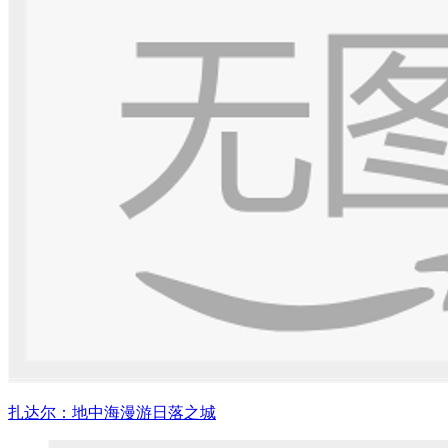
扎达尔：地中海漫游日落之城