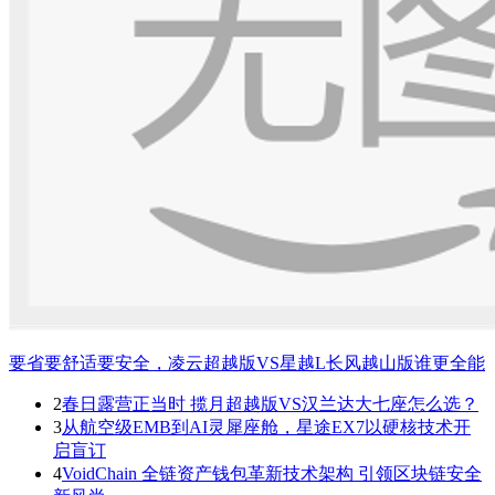
要省要舒适要安全，凌云超越版VS星越L长风越山版谁更全能
2
春日露营正当时 揽月超越版VS汉兰达大七座怎么选？
3
从航空级EMB到AI灵犀座舱，星途EX7以硬核技术开
启盲订
4
VoidChain 全链资产钱包革新技术架构 引领区块链安全