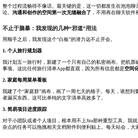
整个过程流畅得不像话。最关键的是，这一切都发生在泡泡聊
论。
沟通和创作的空间第一次无缝融合了
，不用再在聊天软件
不止于脑暴：我发现的几种“邪道”用法
用顺手之后，我发现这个“白板”的潜力远不止开会。
1. 个人旅行规划器
我计划五一旅行时，新建了一个只有自己的私密画布。把机票
事项。这比任何旅行清单App都直观，因为所有信息都是
空间
2. 家庭每周菜单看板
我建了个“家庭群”画布，画了一周七天的格子。每天，谁想
者漏买东西。这可比单纯的文字清单高效多了。
3. 简易项目进度跟踪
对于小团队或者个人项目，根本用不上Jira那种重型工具。我
杂点的任务可以拖拽相关文档附件到便利贴上。每天站会，大