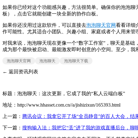
如果你已经对这个功能感兴趣，方法很简单。确保你的泡泡聊天
板），点击它就能创建一块全新的协作白板。
如果你还没用过这款软件，可以直接去
泡泡聊天官网
看看详细
作可能性。尤其适合小团队、兴趣小组、家庭或者个人用来管理
对我来说，泡泡聊天现在更像一个“数字工作室”，聊天是基
成为那个最快被启动、最能激发即时创意的小空间。至少，我和
泡泡聊天官网
泡泡聊天
泡泡聊天下载
← 返回资讯列表
标题：泡泡聊天：这次更新，它成了我的“私人云端白板”
地址：http://www.hhasset.com.cn//a/jishizixun/165393.html
上一篇：
腾讯会议：我拿它开了场“全员静音”的百人大会，结
下一篇：
搜狗输入法：我把它“丢”进了我的游戏直播后台，聊