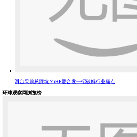
滑台采购总踩坑？iHF爱合发一招破解行业痛点
环球观察网浏览榜