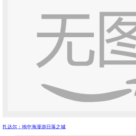
扎达尔：地中海漫游日落之城