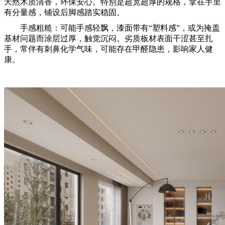
天然木质清香，环保安心。特别是超宽超厚的规格，拿在手里
有分量感，铺设后脚感踏实稳固。
手感粗糙：可能手感轻飘，漆面带有“塑料感”，或为掩盖
基材问题而涂层过厚，触觉沉闷。劣质板材表面干涩甚至扎
手，常伴有刺鼻化学气味，可能存在甲醛隐患，影响家人健
康。