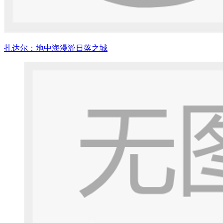
扎达尔：地中海漫游日落之城