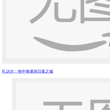
扎达尔：地中海漫游日落之城