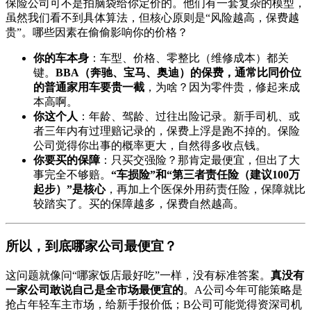
保险公司可不是拍脑袋给你定价的。他们有一套复杂的模型，
虽然我们看不到具体算法，但核心原则是“风险越高，保费越
贵”。哪些因素在偷偷影响你的价格？
你的车本身
：车型、价格、零整比（维修成本）都关
键。
BBA（奔驰、宝马、奥迪）的保费，通常比同价位
的普通家用车要贵一截
，为啥？因为零件贵，修起来成
本高啊。
你这个人
：年龄、驾龄、过往出险记录。新手司机、或
者三年内有过理赔记录的，保费上浮是跑不掉的。保险
公司觉得你出事的概率更大，自然得多收点钱。
你要买的保障
：只买交强险？那肯定最便宜，但出了大
事完全不够赔。
“车损险”和“第三者责任险（建议100万
起步）”是核心
，再加上个医保外用药责任险，保障就比
较踏实了。买的保障越多，保费自然越高。
所以，到底哪家公司最便宜？
这问题就像问“哪家饭店最好吃”一样，没有标准答案。
真没有
一家公司敢说自己是全市场最便宜的
。A公司今年可能策略是
抢占年轻车主市场，给新手报价低；B公司可能觉得资深司机