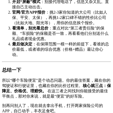
开启“屏蔽”模式
：别接代理电话了，信息又杂又乱。直
接自己主动出击。
官网/官方APP报价
：挑2-3家你知道的大公司（比如人
保、平安、太保），再挑1-2家口碑不错的性价比公司
（比如大地、阳光等），用你的信息挨个报价。
看清单，别光看总价
：重点对比“第三者责任险”的保
额、“车损险”的保额是否一致，再看看他们分别送什么
礼品或者现金优惠。
最后做决定
：在保障范围一模一样的前提下，看谁的总
价最低，或者谁的综合优惠（价格+赠品）最让你心
动。
总结一下
所以“哪个车险便宜”是个动态问题。你的最佳答案，藏在你的
驾驶证和行驶证里，也藏在你的比价过程里。
核心就三点：保
障足、价格优、理赔快。
在这三者之间找到你能接受的最佳
平衡点，那对你来说，就是最“便宜”的好车险。
别再问别人了，现在就去拿出手机，打开两家保险公司的
APP，自己动手，丰衣足食吧。