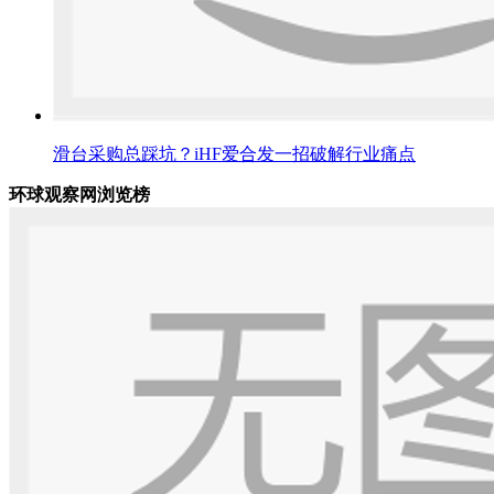
滑台采购总踩坑？iHF爱合发一招破解行业痛点
环球观察网浏览榜