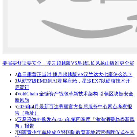
要省要舒适要安全，凌云超越版VS星越L长风越山版谁更全能
2
春日露营正当时 揽月超越版VS汉兰达大七座怎么选？
3
从航空级EMB到AI灵犀座舱，星途EX7以硬核技术开
启盲订
4
VoidChain 全链资产钱包革新技术架构 引领区块链安全
新风尚
5
2026年4月最新百达翡丽官方售后服务中心网点考察报
告（新址）
6
亚马逊海外购发布2025年第四季度「海淘消费趋势新风
向」报告
7
国家青少年军校成立暨国防教育基地运营揭牌仪式在京