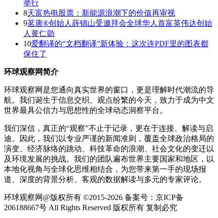
举行
8
天富热电股票：新能源浪潮下的价值再审视
9
茗唐®创始人薛锦山受邀拜会全球华人首富英伟达创始
人黄仁勋
10
爱翻译的“文档翻译”新体验：这次连PDF里的图表都
保住了
环球观察网简介
环球观察网是您通向真实世界的窗口，更是理解时代潮流的导
航。我们诞生于信息交织、观点纷繁的今天，致力于成为中文
世界最具公信力与思想性的全球动态洞察平台。
我们深信，真正的“观察”不止于记录，更在于连接、解读与启
迪。因此，我们以专业严谨的新闻准则，覆盖全球政治格局的
演变、经济脉络的跳动、科技革命的浪潮、社会文化的变迁以
及环境发展的挑战。我们的团队遍布世界主要国家和地区，以
本地化视角与全球化思维相结合，为您带来第一手的现场报
道、深度的背景分析、客观的数据解读与多元的专家评论。
环球观察网@版权所有 ©2015-2026 备案号：京ICP备
206188667号 All Rights Reserved 版权所有 复制必究