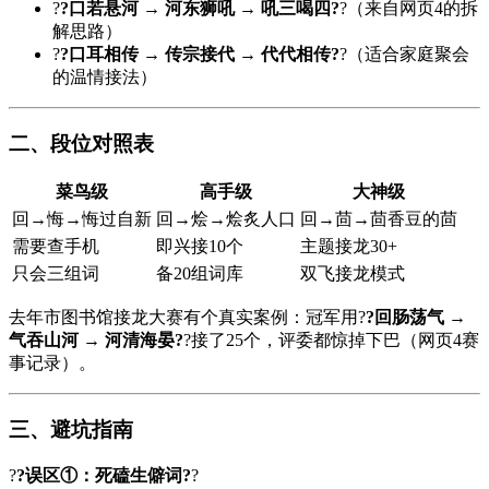
?
?口若悬河 → 河东狮吼 → 吼三喝四?
?（来自网页4的拆
解思路）
?
?口耳相传 → 传宗接代 → 代代相传?
?（适合家庭聚会
的温情接法）
二、段位对照表
菜鸟级
高手级
大神级
回→悔→悔过自新
回→烩→烩炙人口
回→茴→茴香豆的茴
需要查手机
即兴接10个
主题接龙30+
只会三组词
备20组词库
双飞接龙模式
去年市图书馆接龙大赛有个真实案例：冠军用?
?回肠荡气 →
气吞山河 → 河清海晏?
?接了25个，评委都惊掉下巴（网页4赛
事记录）。
三、避坑指南
?
?误区①：死磕生僻词?
?