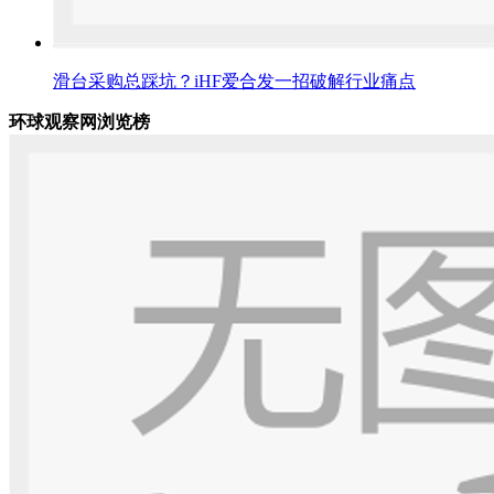
滑台采购总踩坑？iHF爱合发一招破解行业痛点
环球观察网浏览榜