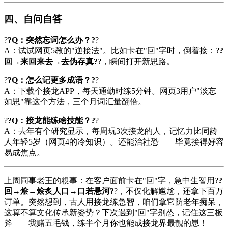
四、自问自答
?
?Q：突然忘词怎么办？?
?
A：试试网页5教的"逆接法"。比如卡在"回"字时，倒着接：?
?
回→来回来去→去伪存真?
?，瞬间打开新思路。
?
?Q：怎么记更多成语？?
?
A：下载个接龙APP，每天通勤时练5分钟。网页3用户"淡忘
如思"靠这个方法，三个月词汇量翻倍。
?
?Q：接龙能练啥技能？?
?
A：去年有个研究显示，每周玩3次接龙的人，记忆力比同龄
人年轻5岁（网页4的冷知识）。还能治社恐——毕竟接得好容
易成焦点。
上周同事老王的糗事：在客户面前卡在"回"字，急中生智用?
?
回→烩→烩炙人口→口若悬河?
?，不仅化解尴尬，还拿下百万
订单。突然想到，古人用接龙练急智，咱们拿它防老年痴呆，
这算不算文化传承新姿势？下次遇到"回"字别怂，记住这三板
斧——我赌五毛钱，练半个月你也能成接龙界最靓的崽！