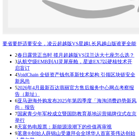
要省要舒适要安全，凌云超越版VS星越L长风越山版谁更全能
2
春日露营正当时 揽月超越版VS汉兰达大七座怎么选？
3
从航空级EMB到AI灵犀座舱，星途EX7以硬核技术开
启盲订
4
VoidChain 全链资产钱包革新技术架构 引领区块链安全
新风尚
5
2026年4月最新百达翡丽官方售后服务中心网点考察报
告（新址）
6
亚马逊海外购发布2025年第四季度「海淘消费趋势新风
向」报告
7
国家青少年军校成立暨国防教育基地运营揭牌仪式在京
举行
8
天富热电股票：新能源浪潮下的价值再审视
9
茗唐®创始人薛锦山受邀拜会全球华人首富英伟达创始