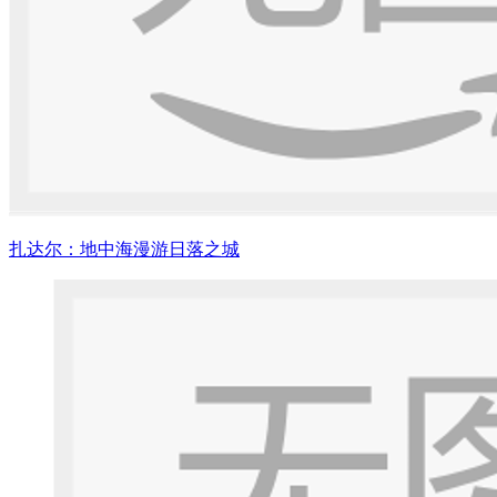
扎达尔：地中海漫游日落之城