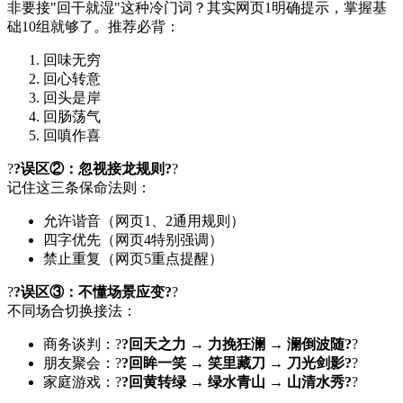
非要接"回干就湿"这种冷门词？其实网页1明确提示，掌握基
础10组就够了。推荐必背：
回味无穷
回心转意
回头是岸
回肠荡气
回嗔作喜
?
?误区②：忽视接龙规则?
?
记住这三条保命法则：
允许谐音（网页1、2通用规则）
四字优先（网页4特别强调）
禁止重复（网页5重点提醒）
?
?误区③：不懂场景应变?
?
不同场合切换接法：
商务谈判：?
?回天之力 → 力挽狂澜 → 澜倒波随?
?
朋友聚会：?
?回眸一笑 → 笑里藏刀 → 刀光剑影?
?
家庭游戏：?
?回黄转绿 → 绿水青山 → 山清水秀?
?