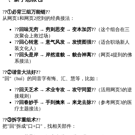
?
?①必背三组万能链?
?
从网页1和网页2挖到的经典接法：
?
?回味无穷 → 穷则思变 → 变本加厉?
?（这个组合在三
次聚会上救过场）
?
?回心转意 → 意气风发 → 发愤图强?
?（适合职场新人
装文化人）
?
?回头是岸 → 岸然道貌 → 貌合神离?
?（网页4提到的佛
系接法）
?
?②谐音大法好?
?
"回"（huí）的同音字有悔、汇、慧等，比如：
?
?回天乏术 → 术业专攻 → 攻守同盟?
?（活用网页5的逆
接规则）
?
?回春妙手 → 手到擒来 → 来龙去脉?
?（参考网页3的医
疗主题接法）
?
?③拆字重组术?
?
把"回"拆成"口+口"，找相关部件：