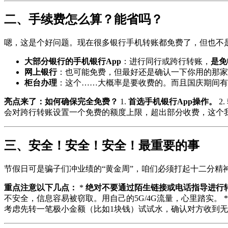
二、手续费怎么算？能省吗？
嗯，这是个好问题。现在很多银行手机转账都免费了，但也不
大部分银行的手机银行App
：进行同行或跨行转账，
是免
网上银行
：也可能免费，但最好还是确认一下你用的那家
柜台办理
：这个……大概率是要收费的。而且国庆期间有
亮点来了：如何确保完全免费？
1.
首选手机银行App操作。
2
会对跨行转账设置一个免费的额度上限，超出部分收费，这个
三、安全！安全！安全！最重要的事
节假日可是骗子们冲业绩的“黄金周”，咱们必须打起十二分精
重点注意以下几点：
*
绝对不要通过陌生链接或电话指导进行
不安全，信息容易被窃取。用自己的5G/4G流量，心里踏实。 
考虑先转一笔极小金额（比如1块钱）试试水，确认对方收到