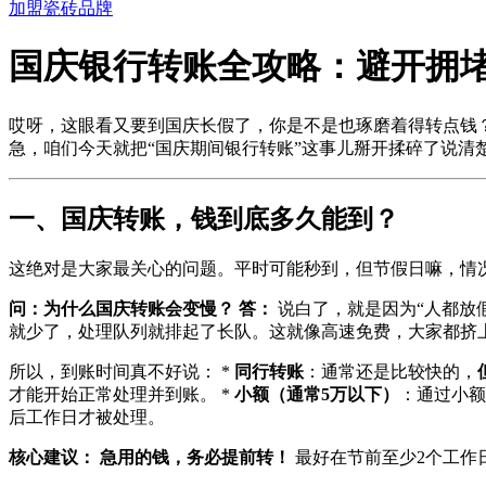
加盟瓷砖品牌
国庆银行转账全攻略：避开拥
哎呀，这眼看又要到国庆长假了，你是不是也琢磨着得转点钱
急，咱们今天就把“国庆期间银行转账”这事儿掰开揉碎了说清
一、国庆转账，钱到底多久能到？
这绝对是大家最关心的问题。平时可能秒到，但节假日嘛，情
问：为什么国庆转账会变慢？
答：
说白了，就是因为“人都放
就少了，处理队列就排起了长队。这就像高速免费，大家都挤
所以，到账时间真不好说： *
同行转账
：通常还是比较快的，
才能开始正常处理并到账。 *
小额（通常5万以下）
：通过小额
后工作日才被处理。
核心建议：
急用的钱，务必提前转！
最好在节前至少2个工作