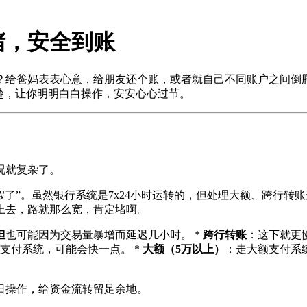
堵，安全到账
？给爸妈表表心意，给朋友还个账，或者就自己不同账户之间倒
楚，让你明明白白操作，安安心心过节。
况就复杂了。
假了”。虽然银行系统是7x24小时运转的，但处理大额、跨行
上去，路就那么宽，肯定堵啊。
但
也可能因为交易量暴增而延迟几小时。 *
跨行转账
：这下就更
支付系统，可能会快一点。 *
大额（5万以上）
：走大额支付系
日操作，给资金流转留足余地。