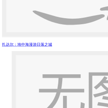
扎达尔：地中海漫游日落之城