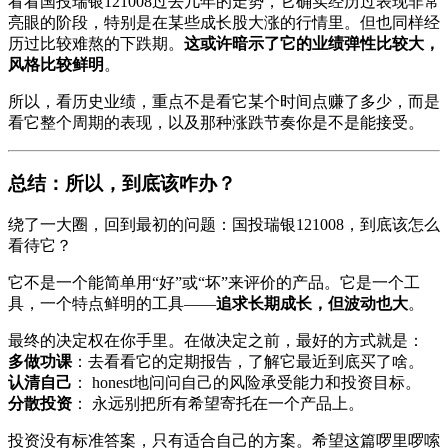
看看国投瑞银121008过去几年的走势，它确实经历过表现非常
亮眼的阶段，特别是在某些成长股大涨的行情里。但也同样经
历过比较难熬的下跌期。
这或许暗示了它的业绩弹性比较大，
风格比较鲜明
。
所以，看历史业绩，重点不是看它某个时间点赚了多少，而是
看它整个周期的表现，以及那种涨跌节奏你是不是能接受。
总结：所以，到底该咋办？
绕了一大圈，回到最初的问题：国投瑞银121008，到底该怎么
看待它？
它不是一个能简单用“好”或“坏”来评价的产品。它是一个工
具，一个特点鲜明的工具——
追求长期成长，但波动也大
。
最终的决定权在你手里。在做决定之前，最好的方式就是：
多做功课
：去看看它的定期报告，了解它最近到底买了啥。
认清自己
： honest地问问自己的风险承受能力和投资目标。
分散投资
： 永远别把所有希望寄托在一个产品上。
投资没有标准答案，只有适合自己的方案。希望这篇啰里啰嗦