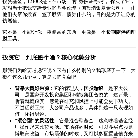
投资基金，121008是它在市场上的“身份证号码”。你买了它，
就相当于把钱交给专业的基金经理（国投瑞银基金公司），让
他们去帮你投资一篮子股票、债券什么的，目的是为了让你的
钱增值。
它不是一个能让你一夜暴富的东西，更像是一个
长期陪伴的理
财工具
。
投资它，到底图个啥？核心优势分析
那我们为啥要考虑它呢？它有什么特别的？我琢磨了一下，大
概有这么几个点，算是它的亮点吧：
背靠大树好乘凉
：它的管理人，
国投瑞银
，是家大公
司，是国家开发投资集团和瑞银集团合资的。这背景，
听着就挺踏实，感觉在研究和风控上可能会更下功夫。
不过话说回来，大公司产品也多，具体到这一只表现如
何，还得另说。
“混合型”的灵活性
：它是混合型基金，这意味着基金经
理操作起来比较灵活。市场好的时候，可以多买点股票
博取高收益；市场震荡的时候，又可以多配置些债券来