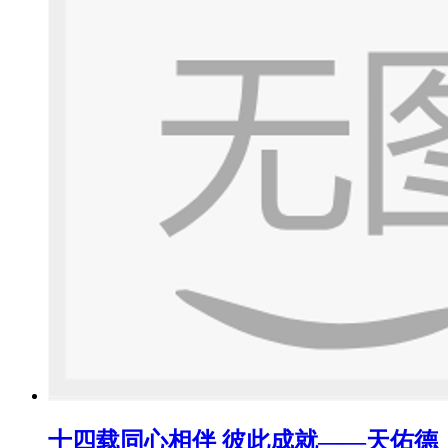
十四载同心相伴 彼此成就——天佑德