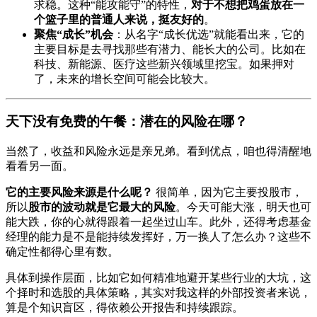
求稳。这种“能攻能守”的特性，
对于不想把鸡蛋放在一
个篮子里的普通人来说，挺友好的
。
聚焦“成长”机会
：从名字“成长优选”就能看出来，它的
主要目标是去寻找那些有潜力、能长大的公司。比如在
科技、新能源、医疗这些新兴领域里挖宝。如果押对
了，未来的增长空间可能会比较大。
天下没有免费的午餐：潜在的风险在哪？
当然了，收益和风险永远是亲兄弟。看到优点，咱也得清醒地
看看另一面。
它的主要风险来源是什么呢？
很简单，因为它主要投股市，
所以
股市的波动就是它最大的风险
。今天可能大涨，明天也可
能大跌，你的心就得跟着一起坐过山车。此外，还得考虑基金
经理的能力是不是能持续发挥好，万一换人了怎么办？这些不
确定性都得心里有数。
具体到操作层面，比如它如何精准地避开某些行业的大坑，这
个择时和选股的具体策略，其实对我这样的外部投资者来说，
算是个知识盲区，得依赖公开报告和持续跟踪。