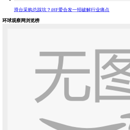
滑台采购总踩坑？iHF爱合发一招破解行业痛点
环球观察网浏览榜