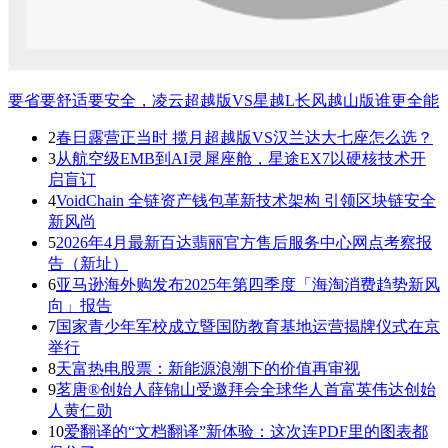
要省要舒适要安全，凌云超越版VS星越L长风越山版谁更全能
2
春日露营正当时 揽月超越版VS汉兰达大七座怎么选？
3
从航空级EMB到AI灵犀座舱，星途EX7以硬核技术开
启盲订
4
VoidChain 全链资产钱包革新技术架构 引领区块链安全
新风尚
5
2026年4月最新百达翡丽官方售后服务中心网点考察报
告（新址）
6
亚马逊海外购发布2025年第四季度「海淘消费趋势新风
向」报告
7
国家青少年军校成立暨国防教育基地运营揭牌仪式在京
举行
8
天富热电股票：新能源浪潮下的价值再审视
9
茗唐®创始人薛锦山受邀拜会全球华人首富英伟达创始
人黄仁勋
10
爱翻译的“文档翻译”新体验：这次连PDF里的图表都