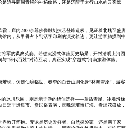
论是追寻商周青铜的神秘纹路，还是沉醉于太行山水的云雾缭
霜，窟内2300余尊佛像雕刻技艺登峰造极，见证着北魏至盛唐
物馆内，从甲骨占卜到活字印刷的演变轨迹，更让游客触摸到中
代女将军的飒爽英姿。若想沉浸式体验历史场景，开封清明上河园
“宋代百姓”对诗互动，真正实现“穿越式”河南旅游体验。
若现，仿佛仙境临世。春季的白云山则化身“林海雪原”，游客
沟的冰川乐园，则是亲子游的绝佳选择——童话雪屋、冰雕滑梯
白日逛非遗集市、赏民俗表演，夜晚观璀璨灯海、看烟花盛放，
世界敞开怀抱。无论是历史爱好者、自然探险家，还是亲子家