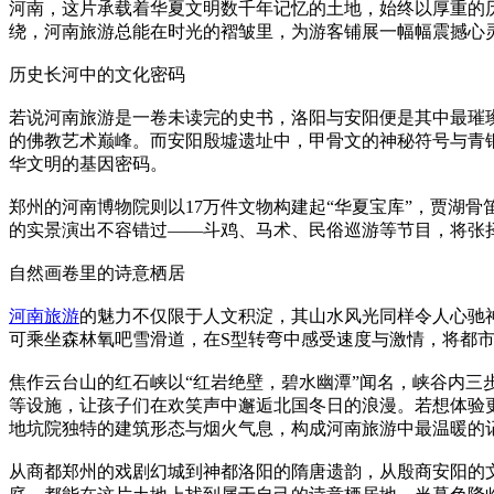
河南，这片承载着华夏文明数千年记忆的土地，始终以厚重的
绕，河南旅游总能在时光的褶皱里，为游客铺展一幅幅震撼心
历史长河中的文化密码
若说河南旅游是一卷未读完的史书，洛阳与安阳便是其中最璀璨
的佛教艺术巅峰。而安阳殷墟遗址中，甲骨文的神秘符号与青
华文明的基因密码。
郑州的河南博物院则以17万件文物构建起“华夏宝库”，贾湖
的实景演出不容错过——斗鸡、马术、民俗巡游等节目，将张择
自然画卷里的诗意栖居
河南旅游
的魅力不仅限于人文积淀，其山水风光同样令人心驰
可乘坐森林氧吧雪滑道，在S型转弯中感受速度与激情，将都
焦作云台山的红石峡以“红岩绝壁，碧水幽潭”闻名，峡谷内
等设施，让孩子们在欢笑声中邂逅北国冬日的浪漫。若想体验
地坑院独特的建筑形态与烟火气息，构成河南旅游中最温暖的
从商都郑州的戏剧幻城到神都洛阳的隋唐遗韵，从殷商安阳的