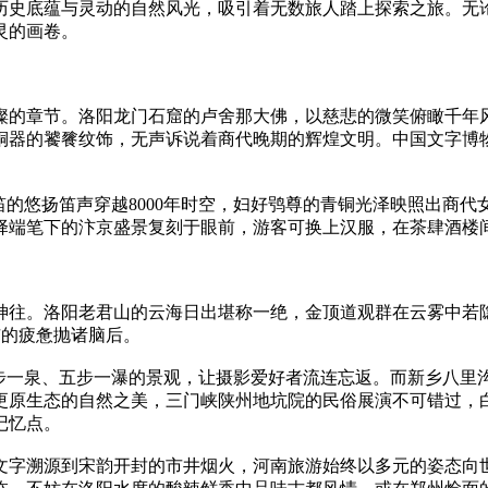
历史底蕴与灵动的自然风光，吸引着无数旅人踏上探索之旅。无
灵的画卷。
的章节。洛阳龙门石窟的卢舍那大佛，以慈悲的微笑俯瞰千年风
铜器的饕餮纹饰，无声诉说着商代晚期的辉煌文明。中国文字博
骨笛的悠扬笛声穿越8000年时空，妇好鸮尊的青铜光泽映照出商
端笔下的汴京盛景复刻于眼前，游客可换上汉服，在茶肆酒楼间与
神往。洛阳老君山的云海日出堪称一绝，金顶道观群在云雾中若隐
市的疲惫抛诸脑后。
三步一泉、五步一瀑的景观，让摄影爱好者流连忘返。而新乡八里
更原生态的自然之美，三门峡陕州地坑院的民俗展演不可错过，
记忆点。
文字溯源到宋韵开封的市井烟火，河南旅游始终以多元的姿态向