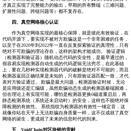
才真正实现了完整能力的输出，早期的所有弊端（三难问题、
扩展性问题、跨链问题等）都不复存在。
四、真空网络核心认证
作为真空网络实现的最核心保障，就是彼此有效验证，在
代码开源下，要实现不被对方欺骗这是一个非常困难的任务，
以至于在2020年到2022年一直在反复探索验证的真理性，只有
绝对不可欺骗的理论存在，这样的架构才能成功。 验证逻辑
（检测器和验证器）随机动态代码的安全性，是最早通过的，
很容易实现检测器自动生成的代码逻辑无法穷尽，在此基础
上，要在几秒种实现检测器代码的破解是绝对不可能的，而且
检测器返回正确结果是未知的，只有跟验证器匹配一致，才代
表对方验证通过。 欺骗是最大问题，检测器验证时候，无论
是应用级还是汇编级，虽然欺骗动态生成的检测器极端困难，
但在理论上有实现可能，哪怕是检测器更换0磁道重启后，再
静态检测系统（系统还未启动时）的安全，这样也不能绝对保
障检测的有效性。 系统指纹为检测器的有效性一锤定音，这
就像你站在天平上无法欺骗自身质量一样，这不仅成就了真空
网络的诞生，更成就了未来的信息时代的到来。
五、VoidChain对区块链的贡献