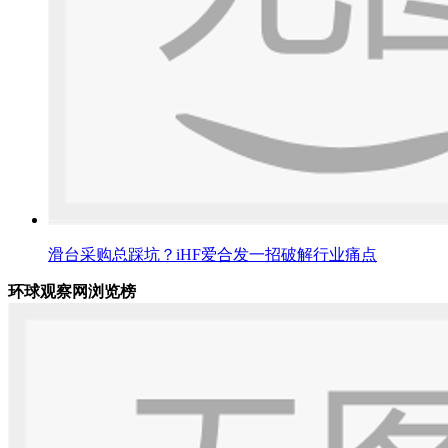
滑台采购总踩坑？iHF爱合发一招破解行业痛点
环球观察网浏览榜