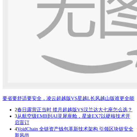
要省要舒适要安全，凌云超越版VS星越L长风越山版谁更全能
2
春日露营正当时 揽月超越版VS汉兰达大七座怎么选？
3
从航空级EMB到AI灵犀座舱，星途EX7以硬核技术开
启盲订
4
VoidChain 全链资产钱包革新技术架构 引领区块链安全
新风尚