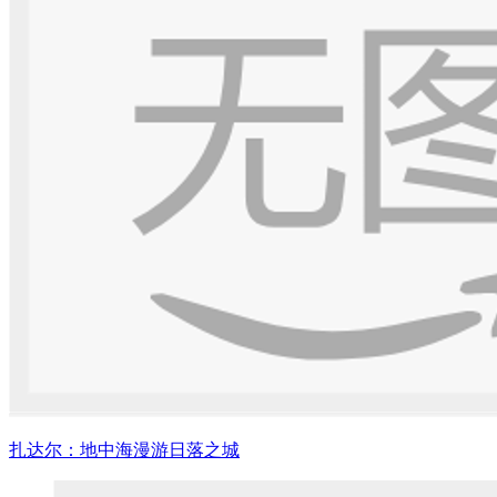
扎达尔：地中海漫游日落之城