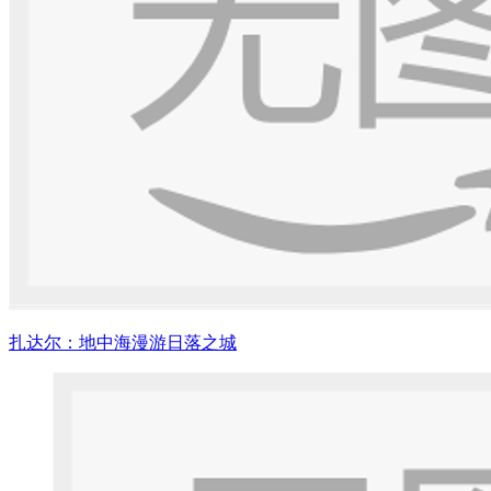
扎达尔：地中海漫游日落之城