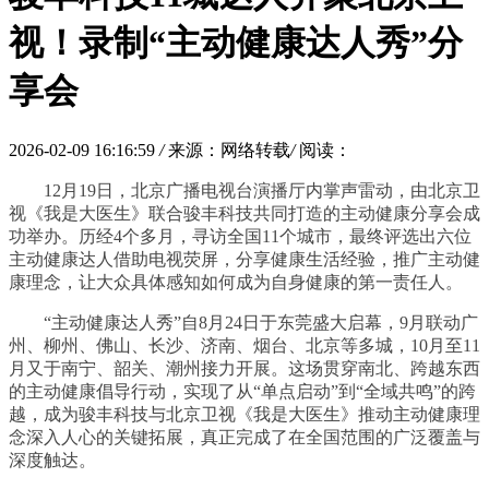
视！录制“主动健康达人秀”分
享会
2026-02-09 16:16:59
/
来源：网络转载
/
阅读：
12月19日，北京广播电视台演播厅内掌声雷动，由北京卫
视《我是大医生》联合骏丰科技共同打造的主动健康分享会成
功举办。历经4个多月，寻访全国11个城市，最终评选出六位
主动健康达人借助电视荧屏，分享健康生活经验，推广主动健
康理念，让大众具体感知如何成为自身健康的第一责任人。
“主动健康达人秀”自8月24日于东莞盛大启幕，9月联动广
州、柳州、佛山、长沙、济南、烟台、北京等多城，10月至11
月又于南宁、韶关、潮州接力开展。这场贯穿南北、跨越东西
的主动健康倡导行动，实现了从“单点启动”到“全域共鸣”的跨
越，成为骏丰科技与北京卫视《我是大医生》推动主动健康理
念深入人心的关键拓展，真正完成了在全国范围的广泛覆盖与
深度触达。