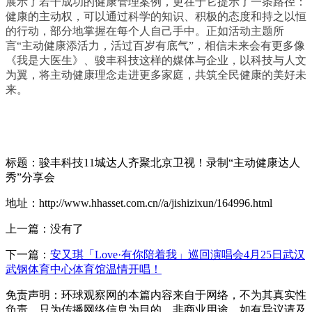
展示了若干成功的健康管理案例，更在于它提示了一条路径：
健康的主动权，可以通过科学的知识、积极的态度和持之以恒
的行动，部分地掌握在每个人自己手中。正如活动主题所
言“主动健康添活力，活过百岁有底气”，相信未来会有更多像
《我是大医生》、骏丰科技这样的媒体与企业，以科技与人文
为翼，将主动健康理念走进更多家庭，共筑全民健康的美好未
来。
标题：骏丰科技11城达人齐聚北京卫视！录制“主动健康达人
秀”分享会
地址：http://www.hhasset.com.cn//a/jishizixun/164996.html
上一篇：没有了
下一篇：
安又琪「Love·有你陪着我」巡回演唱会4月25日武汉
武钢体育中心体育馆温情开唱！
免责声明：环球观察网的本篇内容来自于网络，不为其真实性
负责，只为传播网络信息为目的，非商业用途，如有异议请及