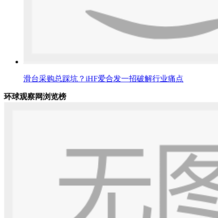
滑台采购总踩坑？iHF爱合发一招破解行业痛点
环球观察网浏览榜