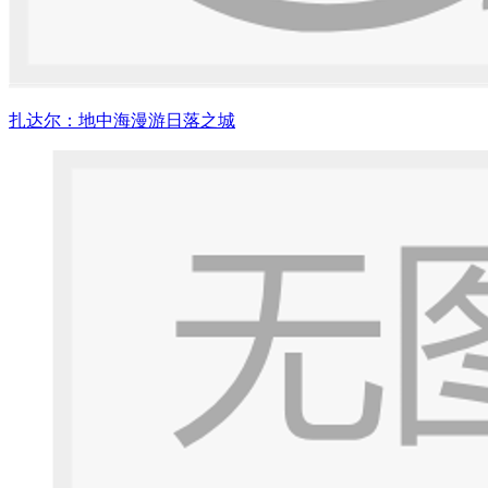
扎达尔：地中海漫游日落之城