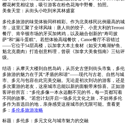
樱花树竞相绽放，吸引游客在粉色花海中野餐、拍照。
美食天堂：从街头小吃到米其林盛宴
多伦多旅游的味觉体验同样精彩。作为北美移民比例最高的城
市，这里汇聚了全球风味：唐人街的饺子、小意大利的Terroni
餐厅、肯辛顿市场的牙买加烤鸡，以及融合创新的“寿司披
萨”和“漏斗蛋糕”。若想体验高端餐饮，Canoe餐厅不容错过
——它位于54层高楼，以加拿大本土食材（如安大略湖鲈鱼、
魁北克鹿肉）打造创意料理，曾获《加拿大美食指南》三钻评
级。
结语：从摩天大楼到自然岛屿，从历史古堡到街头市集，多伦
多旅游的魅力在于其“矛盾的和谐”——现代与古老、自然与城
市、多元与包容在此完美交融。无论是初次到访的游客，还是
多次重游的老友，这座城市总能以新的面貌带来惊喜。正如游
客评价所言：“多伦多像一本永远翻不完的书，每一页都写着
不同的故事。”若您计划开启一场多元文化之旅，不妨将多伦
多作为首选目的地，亲身感受这座城市的无限可能。查看更
多：
多伦多旅游攻略
标题：多伦多：多元文化与城市魅力的交融