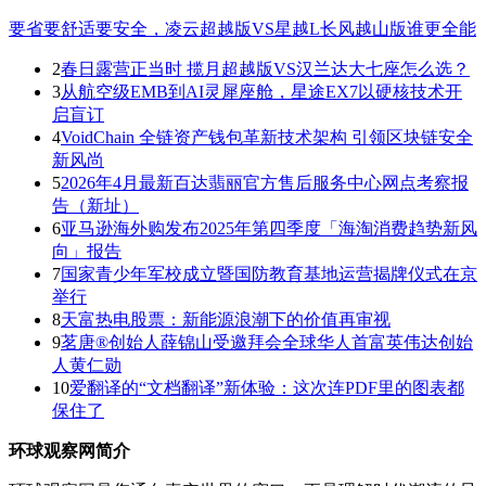
要省要舒适要安全，凌云超越版VS星越L长风越山版谁更全能
2
春日露营正当时 揽月超越版VS汉兰达大七座怎么选？
3
从航空级EMB到AI灵犀座舱，星途EX7以硬核技术开
启盲订
4
VoidChain 全链资产钱包革新技术架构 引领区块链安全
新风尚
5
2026年4月最新百达翡丽官方售后服务中心网点考察报
告（新址）
6
亚马逊海外购发布2025年第四季度「海淘消费趋势新风
向」报告
7
国家青少年军校成立暨国防教育基地运营揭牌仪式在京
举行
8
天富热电股票：新能源浪潮下的价值再审视
9
茗唐®创始人薛锦山受邀拜会全球华人首富英伟达创始
人黄仁勋
10
爱翻译的“文档翻译”新体验：这次连PDF里的图表都
保住了
环球观察网简介