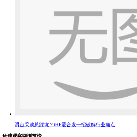
滑台采购总踩坑？iHF爱合发一招破解行业痛点
环球观察网浏览榜