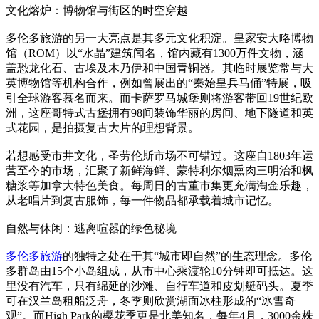
文化熔炉：博物馆与街区的时空穿越
多伦多旅游的另一大亮点是其多元文化积淀。皇家安大略博物
馆（ROM）以“水晶”建筑闻名，馆内藏有1300万件文物，涵
盖恐龙化石、古埃及木乃伊和中国青铜器。其临时展览常与大
英博物馆等机构合作，例如曾展出的“秦始皇兵马俑”特展，吸
引全球游客慕名而来。而卡萨罗马城堡则将游客带回19世纪欧
洲，这座哥特式古堡拥有98间装饰华丽的房间、地下隧道和英
式花园，是拍摄复古大片的理想背景。
若想感受市井文化，圣劳伦斯市场不可错过。这座自1803年运
营至今的市场，汇聚了新鲜海鲜、蒙特利尔烟熏肉三明治和枫
糖浆等加拿大特色美食。每周日的古董市集更充满淘金乐趣，
从老唱片到复古服饰，每一件物品都承载着城市记忆。
自然与休闲：逃离喧嚣的绿色秘境
多伦多旅游
的独特之处在于其“城市即自然”的生态理念。多伦
多群岛由15个小岛组成，从市中心乘渡轮10分钟即可抵达。这
里没有汽车，只有绵延的沙滩、自行车道和皮划艇码头。夏季
可在汉兰岛租船泛舟，冬季则欣赏湖面冰柱形成的“冰雪奇
观”。而High Park的樱花季更是北美知名，每年4月，3000余株