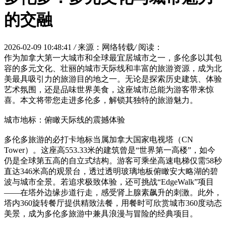
的交融
2026-02-09 10:48:41
/
来源：网络转载
/
阅读：
作为加拿大第一大城市和全球最宜居城市之一，多伦多以其包
容的多元文化、壮丽的城市天际线和丰富的旅游资源，成为北
美最具吸引力的旅游目的地之一。无论是探索历史建筑、体验
艺术氛围，还是品味世界美食，这座城市总能为游客带来惊
喜。本文将带您走进多伦多，解锁其独特的旅游魅力。
城市地标：俯瞰天际线的震撼体验
多伦多旅游的必打卡地标当属加拿大国家电视塔（CN
Tower）。这座高553.33米的建筑曾是“世界第一高楼”，如今
仍是全球第五高的自立式结构。游客可乘坐高速电梯仅需58秒
直达346米高的观景台，透过透明玻璃地板俯瞰安大略湖的碧
波与城市全景。若追求极致体验，还可挑战“EdgeWalk”项目
——在塔外边缘步道行走，感受肾上腺素飙升的刺激。此外，
塔内360旋转餐厅提供精致法餐，用餐时可欣赏城市360度动态
美景，成为多伦多旅游中兼具浪漫与冒险的经典项目。