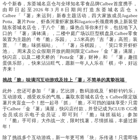
今个新春，东荟城名店仓与全球知名零食品牌
Calbee
首度携手，
由即日起
至
2026年
3
月
8
日期间打造东荟城名店仓
x
Calbee
「『薯』来运到」新春主题活动，四大家族成员
Jagabee
Potta
、薯片
Pote
、
虾条河童虾家族和
Jagarico
长颈鹿将换上新装登
陆东荟城名店仓，于八个「脆」爆热点等你来打卡，包括地下入
口的
「『薯』满钵满」，
二楼中庭广场以巨型棋盘及
Calbee
零食
装置
为主题
的
「奇
『脆』乐园
」、
2.5
米高的「吉『薯』高照」
装
置、
「『脆』味抓福站」
、「『薯』乐棋园」、「笑口常开虾虾
池」、
周末及公众假期开放的期间限定
Calbee
「金『薯』满屋」
快闪店
，
以及二楼天桥的
「
Potta
金『薯』财神」
和
「『薯』趣扭
蛋俱乐部」
，快来沾沾旺气，愿新一年人人乐在「棋」中，好运
齐来！
挑战「脆」味满泻互动游戏及挂上「薯」不简单的真挚祝福
此外，您还可参加「『薯』艺比拼」数码游戏及「鲜虾钓钓乐」
互动游戏，感受欢乐的气氛，赢取
东荟城名店仓
x Calbee
限
定版
薯片夹盲盒一个
！想一起寻「抓」「脆」不可挡的滋味享受
?
只需
于
Calbee
「金『薯』满屋」快闪店
付款，并登记成为
CLUB CG
准
会员或出示电子会员证，即可到
「『脆』味抓福站」
参加
「『脆』手可得」大作战一次，限时找薯，尽情抓福，丰盛过新
年！
除了挑战多个互动游戏，新一年更可将「块」乐传递！只需即场