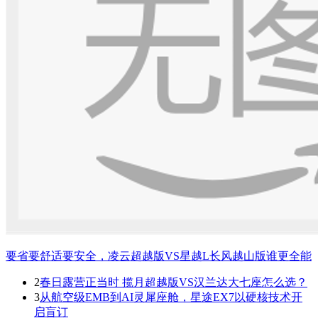
要省要舒适要安全，凌云超越版VS星越L长风越山版谁更全能
2
春日露营正当时 揽月超越版VS汉兰达大七座怎么选？
3
从航空级EMB到AI灵犀座舱，星途EX7以硬核技术开
启盲订