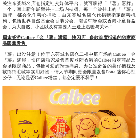
关注东荟城名店仓指定社交媒体平台，就可获得「『薯』愿牌」
一个，写上新年展望并挂上场内桔树。每一个被挂上的「『薯』
愿牌」都会化作善心捐款，由东荟城名店仓代捐赠指定慈善机
构，包括世界自然基金会香港分会、邻舍辅导会或香港小童群益
会，为大自然、小区以及有需要人士送上温暖与关怀！
周末畅游
Calbee
「金『薯』满屋」快闪店
多款首度抵港的独家商
品限量发售
「薯」出没注意！位于东荟城名店仓二楼中庭广场的
Calbee
「金
『薯』满屋」快闪店独家发售首度登陆香港的
Calbee
限定商品及
会场限定商品，包括可爱的
Potta
痛袋、办公室必备的薯仔抱枕及
软绵绵毛毡等实用好物；情人节期间更会限量发售
Potta
迷你心型
公仔，无论是否
Calbee
粉丝，都必定爱不释手！