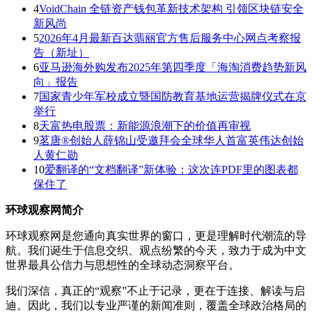
4
VoidChain 全链资产钱包革新技术架构 引领区块链安全
新风尚
5
2026年4月最新百达翡丽官方售后服务中心网点考察报
告（新址）
6
亚马逊海外购发布2025年第四季度「海淘消费趋势新风
向」报告
7
国家青少年军校成立暨国防教育基地运营揭牌仪式在京
举行
8
天富热电股票：新能源浪潮下的价值再审视
9
茗唐®创始人薛锦山受邀拜会全球华人首富英伟达创始
人黄仁勋
10
爱翻译的“文档翻译”新体验：这次连PDF里的图表都
保住了
环球观察网简介
环球观察网是您通向真实世界的窗口，更是理解时代潮流的导
航。我们诞生于信息交织、观点纷繁的今天，致力于成为中文
世界最具公信力与思想性的全球动态洞察平台。
我们深信，真正的“观察”不止于记录，更在于连接、解读与启
迪。因此，我们以专业严谨的新闻准则，覆盖全球政治格局的