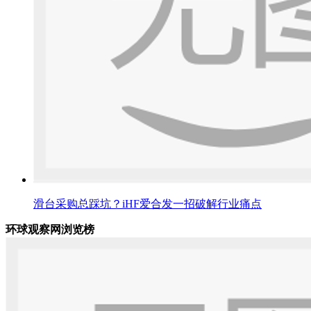
滑台采购总踩坑？iHF爱合发一招破解行业痛点
环球观察网浏览榜