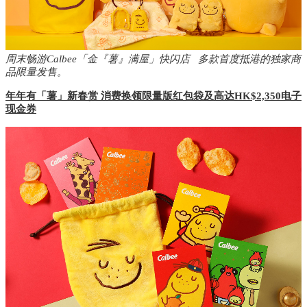
周末畅游Calbee「金『薯』满屋」快闪店 多款首度抵港的独家商
品限量发售
。
年年有「薯
」
新春赏
消费换领限量版红包袋及高达
HK$2,350
电子
现金券