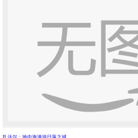
扎达尔：地中海漫游日落之城