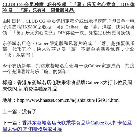
CLUB CG
会员独家
积分换领「『薯』乐无穷心意盒」
DIY
体
验
及
「『薯』乐有礼」限量版礼品
由即日起，
CLUB CG
会员凭指定积分或出示指定商户即日单一电
子消费满
HK$800
之收据，可到
Calbee
「金『薯』满屋」快闪店
换
领「『薯』乐无穷心意盒」
DIY
体验一次。凭指定积分更可
换领
东荟城名店仓
x
Calbee
限定版和风薯片碗或
「『薯』趣扭蛋俱乐
部」
代币五个，快来收获这份「薯」不简单的新春惊喜，让您
「块」乐满泻！
今个农历新年，到访东荟城名店仓与一众
Calbee
家族成员，共度
一个充满薯片与乐「脆」的新年！
标题：香港东荟城名店仓联乘零食品牌Calbee 8大打卡位及周
末快闪店 消费换独家礼品
地址：http://www.hhasset.com.cn//a/jishizixun/164914.html
上一篇：没有了
下一篇：
香港东荟城名店仓联乘零食品牌Calbee 8大打卡位及
周末快闪店 消费换独家礼品