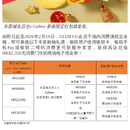
东荟城名店仓x Calbee 新春限定红包袋套装
。
由即日起
至
2026年
2
月
19
日，
CLUB CG
会员于场内消费满指定金
额，即可换领以下丰富购物礼遇；银联用户使用银联卡、银联手
机
Pay
或银联二维码消费更可获额外奖赏，获得高达总值
HK$2,350
无消费门坎的商场电子现金券！