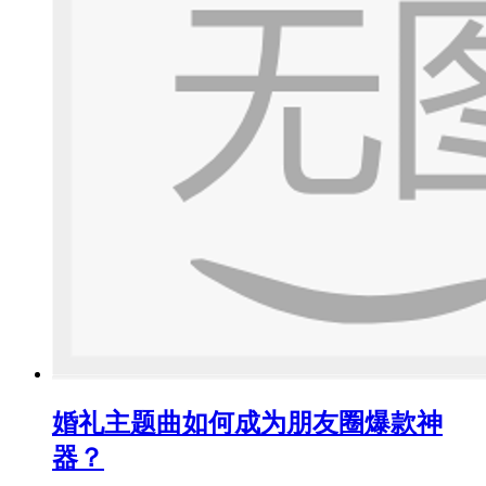
婚礼主题曲如何成为朋友圈爆款神
器？