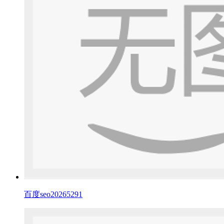
百度seo20265291