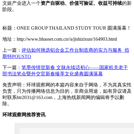
文娱产业进入一个
资产自驱动、价值可验证、收益可持续
的新
阶段。
标题：ONEE GROUP THAILAND STUDY TOUR 圆满落幕！
地址：http://www.hhasset.com.cn//a/jishizixun/164903.html
上一篇：
评估如何挑选铝合金工作台制造商的实力与服务_佰
斯特POUSTO
下一篇：
笔墨传情贺新春 文脉永续话初心——国家机关老干
部书法笔会暨外交官新春臻享文化盛典圆满落幕
免责声明：环球观察网的本篇内容来自于网络，不为其真实性
负责，只为传播网络信息为目的，非商业用途，如有异议请及
时联系btr2031@163.com，上海热线新闻网的编辑将予以删
除。
环球观察网推荐资讯