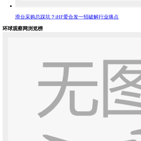
滑台采购总踩坑？iHF爱合发一招破解行业痛点
环球观察网浏览榜