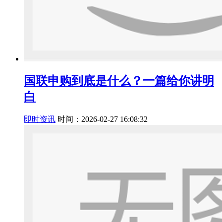
国联申购到底是什么？一篇给你讲明
白
即时资讯
时间：2026-02-27 16:08:32