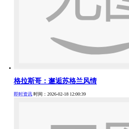
格拉斯哥：邂逅苏格兰风情
即时资讯
时间：2026-02-18 12:00:39