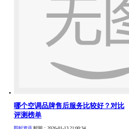
哪个空调品牌售后服务比较好？对比
评测榜单
即时资讯
时间：2026-01-13 21:00:34