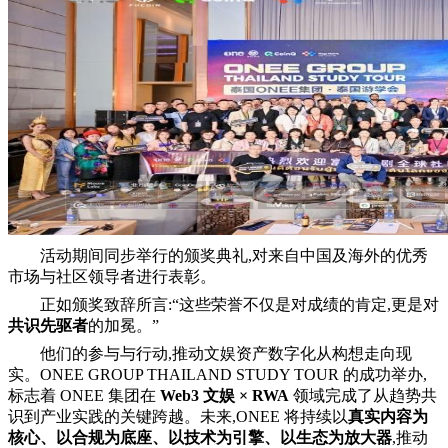
活动期间同步举行的颁奖典礼,对来自中国及海外的优秀
市场与社区领导者进行表彰。
正如颁奖致辞所言:“这些荣誉不仅是对成绩的肯定,更是对
共识先驱者
的加冕。”
他们的参与与行动,推动文娱资产数字化从构想走向现
实。ONEE GROUP THAILAND STUDY TOUR 的成功举办,
标志着 ONEE 集团在
Web3 文娱 × RWA
领域完成了从趋势共
识到产业实践的关键跨越。未来,ONEE 将持续以
真实内容为
核心、以合规为底座、以技术为引擎、以生态为放大器
,推动