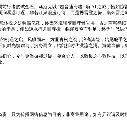
行者的试金石。马斯克以 “超音速海啸” 喻 AI 之威，恰
溪涧潺潺可逐，非若江潮漫漫可待，而是携雷霆之势、裹奔雷之
陆，凭体魄之雄称霸亿载，终因环境骤变而埋骨岩层；古之商帮循
立命的圭臬，便如逆水行舟而弃楫，临崖履险而驻足，终为时代洪
新生的机遇之启。风骤雨狂，方显青松之劲；浪高涛险，始见舵手
不负时光馈赠与；挺身而立，始能抵时代洪流之涌。海啸当前，
砺初心，今时更当摒却迟疑、凝合心力，以敬畏之心敬科技，以
业。
只为传播网络信息为目的，非商业用途，如有异议请及时联系btr