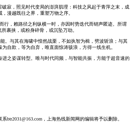
如惊雷破寂，照见时代变局的澎湃肌理：科技之风起于青萍之末，成
威，漫越既往之界，重塑万物之序。
旧而行，赖路径之利纵横一时，亦因时势迭代而销声匿迹。所谓
流所裹挟，或粉身碎骨，或沉坠万劫。
之能。与其在海啸中惶然战栗，不如执智为楫，劈波斩浪；与其
躲为自欺，等为自弃，唯直面惊涛骇浪，方得一线生机。
奋进之姿谋转型。唯与时代同频，与智能共振，方能于超音速的
2031@163.com，上海热线新闻网的编辑将予以删除。