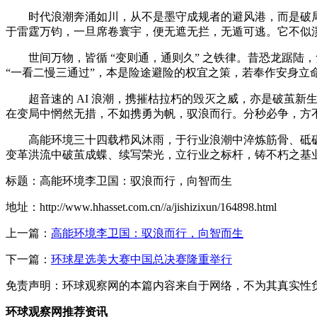
时代浪潮奔涌如川，从不是墨守成规者的避风港，而是破局前
于雷霆万钧，一旦席卷寰宇，便无遮无拦，无遁可逃。它不似
世间万物，皆循 “变则通，通则久” 之铁律。昔恐龙踞
“一看二慢三通过”，本是险途避险的权宜之策，若奉作安身
超音速的 AI 浪潮，携摧枯拉朽的毁灭之威，亦是破茧
在变局中惘然无措，不如携勇为帆，驭浪而行。分秒必争，方
高能环境三十四载栉风沐雨，于行业浪潮中淬炼筋骨、砥
变革洪流中破茧成蝶、续写荣光，立行业之标杆，铸不朽之基
标题：高能环境李卫国：驭浪而行，向智而生
地址：http://www.hhasset.com.cn//a/jishizixun/164898.html
上一篇：
高能环境李卫国：驭浪而行，向智而生
下一篇：
环球星选美大赛中国总决赛隆重举行
免责声明：环球观察网的本篇内容来自于网络，不为其真实性负责，
环球观察网推荐资讯