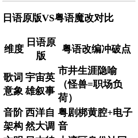
日语原版VS粤语魔改对比
日语原
维度
粤语改编冲破点
版
市井生涯隐喻
歌词
宇宙英
（怪兽=职场负
意象
雄叙事
荷）
音阶
西洋自
粤剧梆黄腔+电子
架构
然大调
音