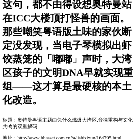
这句，都不由得设想奥特曼站
在ICC大楼顶打怪兽的画面。
那些嘲笑粤语版土味的家伙断
定没发现，当电子琴模拟出虾
饺蒸笼的「嘟嘟」声时，大湾
区孩子的文明DNA早就实现重
组——这才算是最硬核的本土
化改造。
标题：奥特曼粤语主题曲凭什么燃爆大湾区,音律重构与文化
共鸣的双重解码
地址：http://www.hhasset.com.cn//a/jishizixun/164795.html