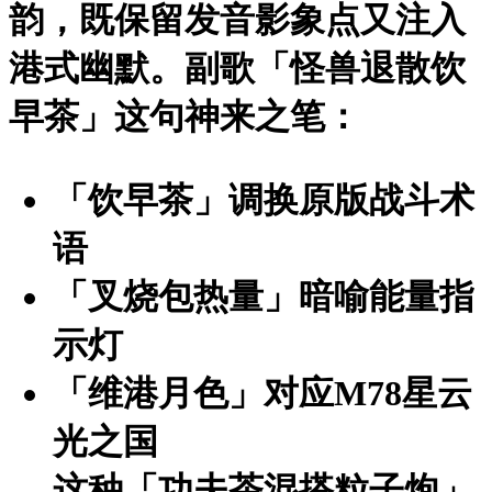
韵
，既保留发音影象点又注入
港式幽默。副歌「怪兽退散饮
早茶」这句神来之笔：
「饮早茶」
调换原版战斗术
语
「叉烧包热量」
暗喻能量指
示灯
「维港月色」
对应M78星云
光之国
这种
「功夫茶混搭粒子炮」