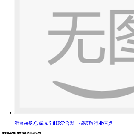
滑台采购总踩坑？iHF爱合发一招破解行业痛点