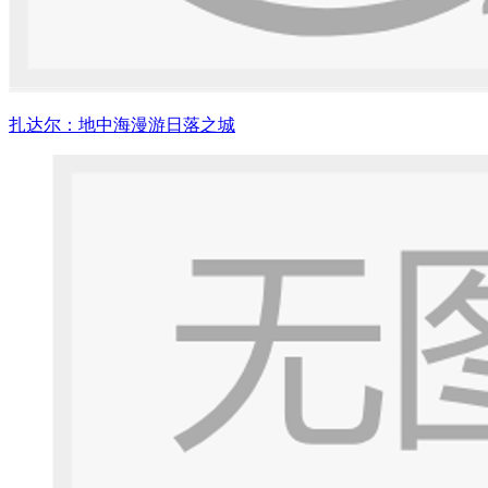
扎达尔：地中海漫游日落之城