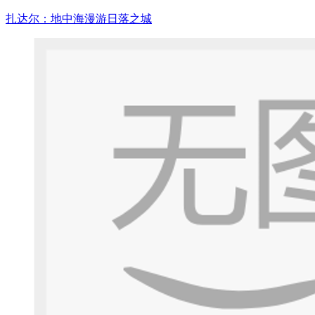
扎达尔：地中海漫游日落之城