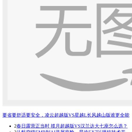
要省要舒适要安全，凌云超越版VS星越L长风越山版谁更全能
2
春日露营正当时 揽月超越版VS汉兰达大七座怎么选？