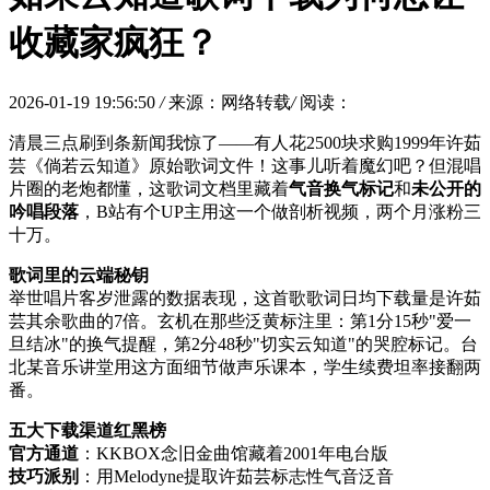
收藏家疯狂？
2026-01-19 19:56:50
/
来源：网络转载
/
阅读：
清晨三点刷到条新闻我惊了——有人花2500块求购1999年许茹
芸《倘若云知道》原始歌词文件！这事儿听着魔幻吧？但混唱
片圈的老炮都懂，这歌词文档里藏着
气音换气标记
和
未公开的
吟唱段落
，B站有个UP主用这一个做剖析视频，两个月涨粉三
十万。
歌词里的云端秘钥
举世唱片客岁泄露的数据表现，这首歌歌词日均下载量是许茹
芸其余歌曲的7倍。玄机在那些泛黄标注里：第1分15秒"爱一
旦结冰"的换气提醒，第2分48秒"切实云知道"的哭腔标记。台
北某音乐讲堂用这方面细节做声乐课本，学生续费坦率接翻两
番。
五大下载渠道红黑榜
官方通道
：KKBOX念旧金曲馆藏着2001年电台版
技巧派别
：用Melodyne提取许茹芸标志性气音泛音