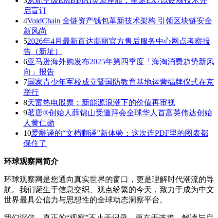
3
从航空级EMB到AI灵犀座舱，星途EX7以硬核技术开
启盲订
4
VoidChain 全链资产钱包革新技术架构 引领区块链安全
新风尚
5
2026年4月最新百达翡丽官方售后服务中心网点考察报
告（新址）
6
亚马逊海外购发布2025年第四季度「海淘消费趋势新风
向」报告
7
国家青少年军校成立暨国防教育基地运营揭牌仪式在京
举行
8
天富热电股票：新能源浪潮下的价值再审视
9
茗唐®创始人薛锦山受邀拜会全球华人首富英伟达创始
人黄仁勋
10
爱翻译的“文档翻译”新体验：这次连PDF里的图表都
保住了
环球观察网简介
环球观察网是您通向真实世界的窗口，更是理解时代潮流的导
航。我们诞生于信息交织、观点纷繁的今天，致力于成为中文
世界最具公信力与思想性的全球动态洞察平台。
我们深信，真正的“观察”不止于记录，更在于连接、解读与启