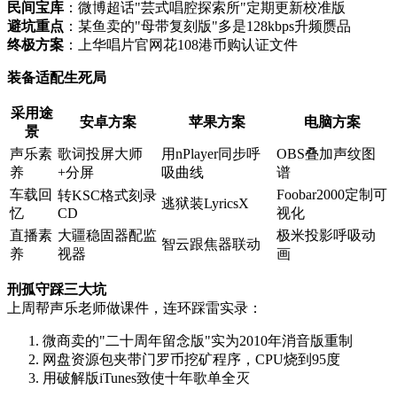
民间宝库
：微博超话"芸式唱腔探索所"定期更新校准版
避坑重点
：某鱼卖的"母带复刻版"多是128kbps升频赝品
终极方案
：上华唱片官网花108港币购认证文件
装备适配生死局
采用途
安卓方案
苹果方案
电脑方案
景
声乐素
歌词投屏大师
用nPlayer同步呼
OBS叠加声纹图
养
+分屏
吸曲线
谱
车载回
Foobar2000定制可
转KSC格式刻录
逃狱装LyricsX
忆
CD
视化
直播素
大疆稳固器配监
极米投影呼吸动
智云跟焦器联动
养
视器
画
刑孤守踩三大坑
上周帮声乐老师做课件，连环踩雷实录：
微商卖的"二十周年留念版"实为2010年消音版重制
网盘资源包夹带门罗币挖矿程序，CPU烧到95度
用破解版iTunes致使十年歌单全灭