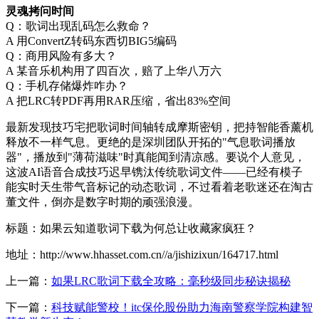
灵魂拷问时间
Q：歌词出现乱码怎么救命？
A 用ConvertZ转码东西切BIG5编码
Q：商用风险有多大？
A 某音乐机构用了四百次，赔了上华八万六
Q：手机存储爆炸咋办？
A 把LRC转PDF再用RAR压缩，省出83%空间
最新发现技巧宅把歌词时间轴转成摩斯密钥，把持智能香薰机
释放不一样气息。更绝的是深圳团队开拓的"气息歌词播放
器"，播放到"薄荷滋味"时真能闻到清凉感。要说个人意见，
这波AI语音合成技巧迟早镌汰传统歌词文件——已经有模子
能实时天生带气音标记的动态歌词，不过看着老歌迷还在淘古
董文件，倒亦是数字时期的顽强浪漫。
标题：如果云知道歌词下载为何总让收藏家疯狂？
地址：http://www.hhasset.com.cn//a/jishizixun/164717.html
上一篇：
如果LRC歌词下载全攻略：毫秒级同步秘诀揭秘
下一篇：
科技赋能警校！itc保伦股份助力海南警察学院构建智