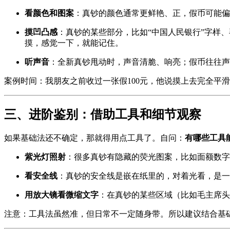
看颜色和图案
：真钞的颜色通常更鲜艳、正，假币可能偏
摸凹凸感
：真钞的某些部分，比如“中国人民银行”字样
摸，感觉一下，就能记住。
听声音
：全新真钞甩动时，声音清脆、响亮；假币往往声
案例时间：我朋友之前收过一张假100元，他说摸上去完全平
三、进阶鉴别：借助工具和细节观察
如果基础法还不确定，那就得用点工具了。自问：
有哪些工具
紫光灯照射
：很多真钞有隐藏的荧光图案，比如面额数字
看安全线
：真钞的安全线是嵌在纸里的，对着光看，是一
用放大镜看微缩文字
：在真钞的某些区域（比如毛主席头像
注意：工具法虽然准，但日常不一定随身带。所以建议结合基