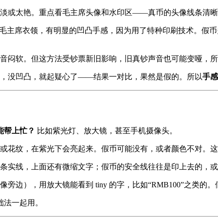
淡或太艳。重点看毛主席头像和水印区——真币的头像线条清晰
、毛主席衣领，有明显的凹凸手感，因为用了特种印刷技术。假
音闷软。但这方法受钞票新旧影响，旧真钞声音也可能变哑，所
滑，没凹凸，就起疑心了——结果一对比，果然是假的。所以
手感
能帮上忙？
比如紫光灯、放大镜，甚至手机摄像头。
或花纹，在紫光下会亮起来。假币可能没有，或者颜色不对。这
条实线，上面还有微缩文字；假币的安全线往往是印上去的，或
旁边），用放大镜能看到 tiny 的字，比如“RMB100”之类
础法一起用。