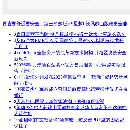
要省要舒适要安全，凌云超越版VS星越L长风越山版谁更全能
2
春日露营正当时 揽月超越版VS汉兰达大七座怎么选？
3
从航空级EMB到AI灵犀座舱，星途EX7以硬核技术开
启盲订
4
VoidChain 全链资产钱包革新技术架构 引领区块链安全
新风尚
5
2026年4月最新百达翡丽官方售后服务中心网点考察报
告（新址）
6
亚马逊海外购发布2025年第四季度「海淘消费趋势新风
向」报告
7
国家青少年军校成立暨国防教育基地运营揭牌仪式在京
举行
8
天富热电股票：新能源浪潮下的价值再审视
9
茗唐®创始人薛锦山受邀拜会全球华人首富英伟达创始
人黄仁勋
10
爱翻译的“文档翻译”新体验：这次连PDF里的图表都
保住了