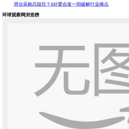
滑台采购总踩坑？iHF爱合发一招破解行业痛点
环球观察网浏览榜