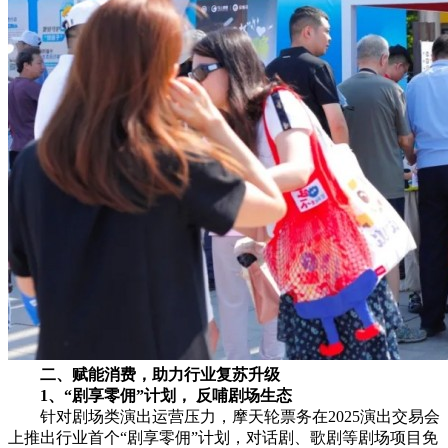
二、赋能
消费，助力
行业
复苏升级
1、
“剧享零佣”
计划，
反哺
剧场
生态
针对剧场类演出运营压力，摩天轮票务在2025演出交易会
上推出行业首个“剧享零佣”计划，对话剧、歌剧等剧场项目免