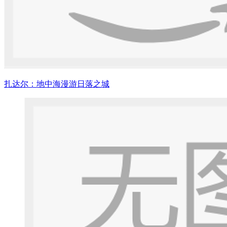
扎达尔：地中海漫游日落之城