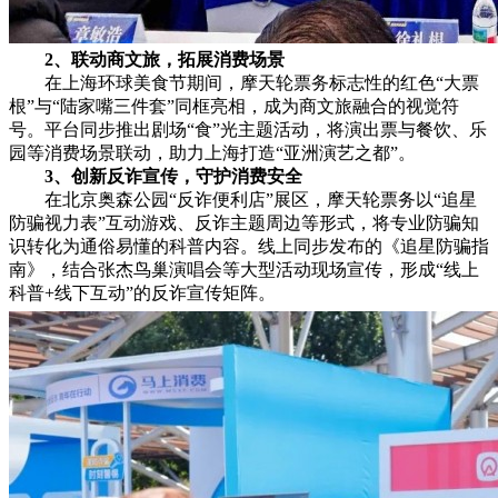
2、
联动商文旅，拓展消费场景
在上海环球美食节期间，摩天轮票务标志性的红色“大票
根”与“陆家嘴三件套”同框亮相，成为商文旅融合的视觉符
号。平台同步推出剧场“食”光主题活动，将演出票与餐饮、乐
园等消费场景联动，助力上海打造“亚洲演艺之都”。
3、
创新反诈宣传，守护消费安全
在北京奥森公园“反诈便利店”展区，摩天轮票务以“追星
防骗视力表”互动游戏、反诈主题周边等形式，将专业防骗知
识转化为通俗易懂的科普内容。线上同步发布的《追星防骗指
南》，结合张杰鸟巢演唱会等大型活动现场宣传，形成“线上
科普+线下互动”的反诈宣传矩阵。