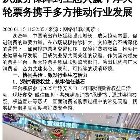
轮票务携手多方推动行业发展
2026-01-15 11:32:35
/
来源：网络转载
/
阅读：
2025年，中国演出市场延续强劲增长，成为拉动内需、促
进消费的重要力量。在市场规模持续扩大、文旅融合不断深化
的背景下，如何规范票务交易秩序，保障消费者权益，推动行
业健康有序发展，已成为业界共同关注的议题。作为国内领先
的票务平台，摩天轮票务积极联动监管部门、演出机构与广大
消费者，合力共建安心、便利、可持续的观演环境。
一、
协同共治，激
发
行业生态活力
1、
深耕消费权
益
，
筑牢
信任
基石
平台积极参与2025年静安区“3·15”国际消费者权益日活
动，现场递交“诚信服务・共筑满意消费”承诺书，通过咨询答
疑、权益宣讲等形式，直面消费者购票过程中的常见问题，切
实提升服务满意度与消费安全感。